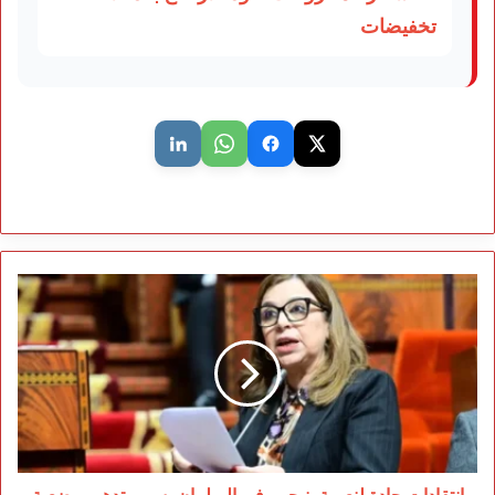
تخفيضات
انتقادات
حادة
لنعيمة
بنيحيى
في
البرلمان
بسبب
تدهور
وضعية
النساء