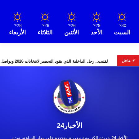
28
26
26
29
30
℃
℃
℃
℃
℃
السبت
الأحد
الأثنين
الثلاثاء
الأربعاء
⚡ عاجل
حيدوس” تخطف الأضواء
لفتيت.. رجل الداخلية الذي يقود التحضير لانتخابات 2026 ويواصل إصلاح الو
الأخبار24
الأخبار24
جريدة إلكترونية مغربية متجددة على مدار الساعة، تقدم