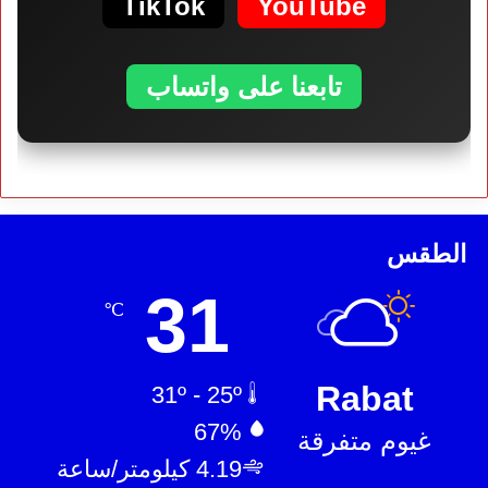
TikTok
YouTube
تابعنا على واتساب
الطقس
31
℃
Rabat
31º - 25º
67%
غيوم متفرقة
4.19 كيلومتر/ساعة