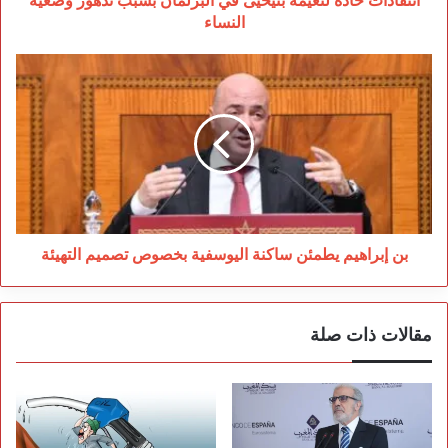
انتقادات حادة لنعيمة بنيحيى في البرلمان بسبب تدهور وضعية
النساء
بن
إبراهيم
يطمئن
ساكنة
اليوسفية
بخصوص
تصميم
التهيئة
بن إبراهيم يطمئن ساكنة اليوسفية بخصوص تصميم التهيئة
مقالات ذات صلة