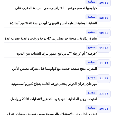
سياسة
10:58
كولومبيا تحسم موقفها.. اعتراف رسمي بسيادة المغرب على
الصحراء
سياسة
12:19
النقابة الوطنية للتعليم تُحرج التويزي: أين دراسة 70% من أساتذة
الحوز؟
مجتمع
12:05
نشرة إنذارية.. موجة حر تصل إلى 47 درجة وزخات رعدية تضرب عدة
أقاليم بالمغرب
مجتمع
11:45
"فرصة" أم "ورطة"؟.. برنامج عمور يترك الشباب بين الديون
والمشاريع المتعثرة
سياسة
11:27
المغرب يفتح صفحة جديدة مع كولومبيا قبل معركة مجلس الأمن
مجتمع
21:17
مهرجان إفران الدولي يختتم دورته الثامنة بنجاح كبير و"سمفونية
أحيدوس" تخطف الأضواء
مجتمع
13:23
لفتيت.. رجل الداخلية الذي يقود التحضير لانتخابات 2026 ويواصل
إصلاح الوزارة
سياسة
10:31
غضب داخل حزب الاستقلال بالحسيمة بسبب تفويض مضيان اقتراح