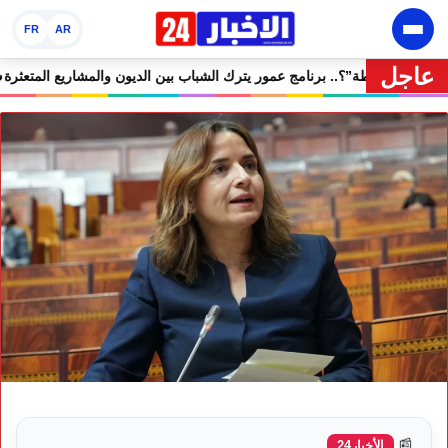
FR
AR
عاجل
🔥 “فرصة” أم “ورطة”؟.. برنامج عمور يترك الشباب بين الديو
📰
الأخبار24