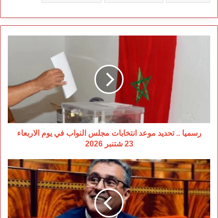
رسميا
..
تحديد
موعد
انتخابات
مجلس
النواب
في
يوم
الاربعاء
رسميا .. تحديد موعد انتخابات مجلس النواب في يوم الاربعاء
23
23 شتنبر 2026
شتنبر
2026
خمس
سنوات
عجاف…
حكومة
أخنوش
بين