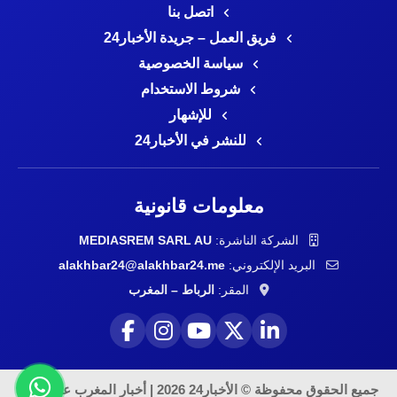
اتصل بنا
فريق العمل – جريدة الأخبار24
سياسة الخصوصية
شروط الاستخدام
للإشهار
للنشر في الأخبار24
معلومات قانونية
الشركة الناشرة:
MEDIASREM SARL AU
البريد الإلكتروني:
alakhbar24@alakhbar24.me
المقر:
الرباط – المغرب
جميع الحقوق محفوظة © الأخبار24 2026 | أخبار المغرب على مدار