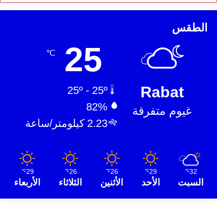
الطقس
25
℃
Rabat
25º - 25º
82%
غيوم متفرقة
2.23 كيلومتر/ساعة
29
26
26
29
32
℃
℃
℃
℃
℃
السبت
الأحد
الأثنين
الثلاثاء
الأربعاء