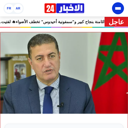
FR
AR
عاجل
🔥 مهرجان إفران الدولي يختتم دورته الثامنة بنجاح كبير و”سمفونية أحيدوس”