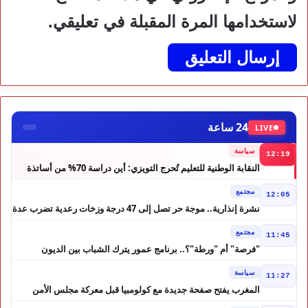
لاستخدامها المرة المقبلة في تعليقي.
24 ساعة
LIVE
سياسة
12:19
النقابة الوطنية للتعليم تُحرج التويزي: أين دراسة 70% من أساتذة
الحوز؟
مجتمع
12:05
نشرة إنذارية.. موجة حر تصل إلى 47 درجة وزخات رعدية تضرب عدة
أقاليم بالمغرب
مجتمع
11:45
"فرصة" أم "ورطة"؟.. برنامج عمور يترك الشباب بين الديون
والمشاريع المتعثرة
سياسة
11:27
المغرب يفتح صفحة جديدة مع كولومبيا قبل معركة مجلس الأمن