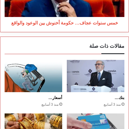
الوعود
والواقع
خمس سنوات عجاف… حكومة أخنوش بين الوعود والواقع
مقالات ذات صلة
بنك…
أسعار…
منذ 3 أسابيع
منذ 3 أسابيع