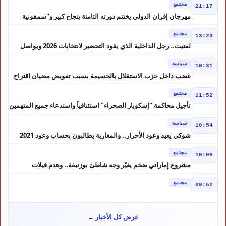
مجتمع
21:17
مهرجان إفران الدولي يختتم دورته الثامنة بنجاح كبير و"سمفونية
أحيدوس" تخطف الأضواء
مجتمع
13:23
لفتيت.. رجل الداخلية الذي يقود التحضير لانتخابات 2026 ويواصل
إصلاح الوزارة
سياسة
10:31
غضب داخل حزب الاستقلال بالحسيمة بسبب تفويض مضيان اقتراح
مرشح الانتخابات التشريعية
مجتمع
11:52
تأجيل محاكمة "إسكوبار الصحراء" استئنافياً واستدعاء جميع المتهمين
في حالة سراح
سياسة
10:54
شوكي يعيد وعود الأحرار.. والمغاربة يطالبون بحساب وعود 2021
مجتمع
10:06
مشروع إماراتي ضخم يغيّر وجه شاطئ بوزنيقة.. وهدم فيلات
وكابينات ينطلق في شتنبر
مجتمع
09:52
كارثة سبتة تتفاقم.. انتشال جثث جديدة واستمرار البحث عن هويات
الضحايا
مجتمع
10:37
عرض كل الأخبار ←
نشرة إنذارية.. موجة حر تصل إلى 47 درجة تضرب عدداً من أقاليم