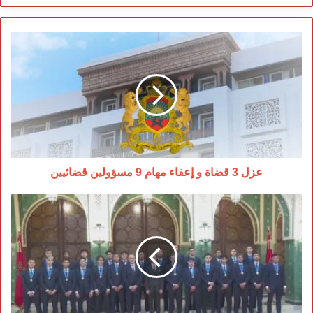
عزل
3
قضاة
و
إعفاء
مهام
9
مسؤولين
قضائيين
عزل 3 قضاة و إعفاء مهام 9 مسؤولين قضائيين
لحظة
فخر
في
القصر
الملكي..
تكريم
أبطال
كأس