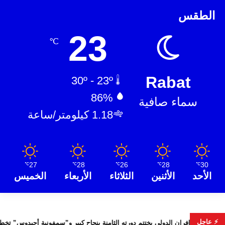
الطقس
23
℃
Rabat
30º - 23º
86%
سماء صافية
1.18 كيلومتر/ساعة
27
28
26
28
30
℃
℃
℃
℃
℃
الأحد
الأثنين
الثلاثاء
الأربعاء
الخميس
⚡ عاجل
لأمن
مهرجان إفران الدولي يختتم دورته الثامنة بنجاح كبير و”سمفون