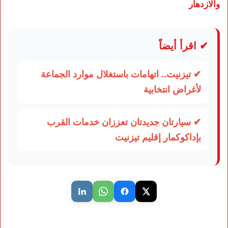
والازدهار
✔ اقرأ أيضاً
✔ تيزنيت.. اتهامات باستغلال موارد الجماعة
لأغراض انتخابية
✔ سيارتان جديدتان تعززان خدمات القرب
بإداكوكمار إقليم تيزنيت