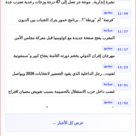
نشرة إنذارية.. موجة حر تصل إلى 47 درجة وزخات رعدية تضرب عدة
أقاليم بالمغرب
مجتمع
11:45
"فرصة" أم "ورطة"؟.. برنامج عمور يترك الشباب بين الديون
والمشاريع المتعثرة
سياسة
11:27
المغرب يفتح صفحة جديدة مع كولومبيا قبل معركة مجلس الأمن
مجتمع
21:17
مهرجان إفران الدولي يختتم دورته الثامنة بنجاح كبير و"سمفونية
أحيدوس" تخطف الأضواء
مجتمع
13:23
لفتيت.. رجل الداخلية الذي يقود التحضير لانتخابات 2026 ويواصل
إصلاح الوزارة
سياسة
10:31
غضب داخل حزب الاستقلال بالحسيمة بسبب تفويض مضيان اقتراح
مرشح الانتخابات التشريعية
مجتمع
11:52
تأجيل محاكمة "إسكوبار الصحراء" استئنافياً واستدعاء جميع المتهمين
في حالة سراح
سياسة
10:54
عرض كل الأخبار ←
شوكي يعيد وعود الأحرار.. والمغاربة يطالبون بحساب وعود 2021