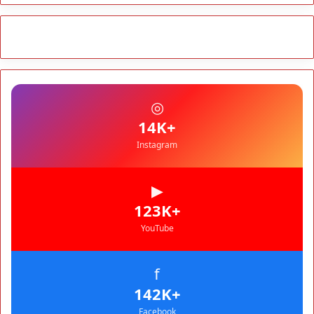
مجتمع
10:06
مشروع إماراتي ضخم يغيّر وجه شاطئ بوزنيقة.. وهدم فيلات
وكابينات ينطلق في شتنبر
مجتمع
09:52
كارثة سبتة تتفاقم.. انتشال جثث جديدة واستمرار البحث عن هويات
الضحايا
مجتمع
10:37
◎
نشرة إنذارية.. موجة حر تصل إلى 47 درجة تضرب عدداً من أقاليم
المغرب
+14K
Instagram
▶
+123K
YouTube
f
+142K
Facebook