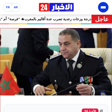
FR
AR
عاجل
ذارية.. موجة حر تصل إلى 47 درجة وزخات رعدية تضرب عدة أقاليم بالمغرب
📰
الأخبار24