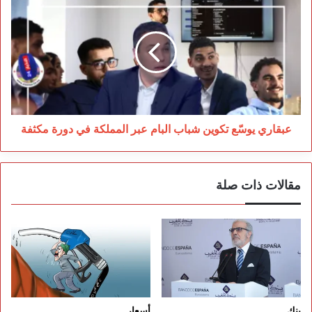
يوسّع
تكوين
شباب
البام
عبر
المملكة
في
دورة
مكثفة
عبقاري يوسّع تكوين شباب البام عبر المملكة في دورة مكثفة
مقالات ذات صلة
بنك…
أسعار…