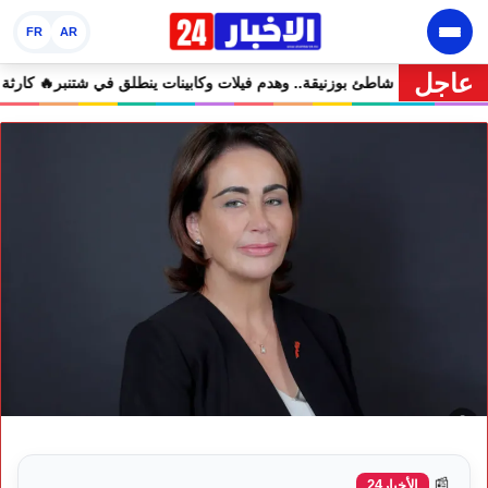
FR
AR
عاجل
🔥 مشروع إماراتي ضخم يغيّر وجه شاطئ بوزنيقة.. وهدم فيلات وكابينات ين
📰
الأخبار24