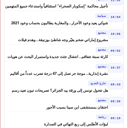
11:52
تأجيل محاكمة "إسكوبار الصحراء" استئنافياً واستدعاء جميع المتهمين
في حالة سراح
سياسة
10:54
شوكي يعيد وعود الأحرار.. والمغاربة يطالبون بحساب وعود 2021
مجتمع
10:06
مشروع إماراتي ضخم يغيّر وجه شاطئ بوزنيقة.. وهدم فيلات
وكابينات ينطلق في شتنبر
مجتمع
09:52
كارثة سبتة تتفاقم.. انتشال جثث جديدة واستمرار البحث عن هويات
الضحايا
مجتمع
10:37
نشرة إنذارية.. موجة حر تصل إلى 47 درجة تضرب عدداً من أقاليم
المغرب
خارج الحدود
09:43
هل تتحول تونس إلى ورقة بيد الجزائر؟ تصريحات تبون تعيد رسم
موازين النفوذ في المغرب العربي
مجتمع
09:30
احتقان بمستشفى ابن سينا بسبب الأجور
رياضة
09:19
لبؤات الأطلس إلى ربع النهائي في الصدارة