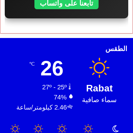
تابعنا على واتساب
الطقس
26
℃
Rabat
27º - 25º
74%
سماء صافية
2.46 كيلومتر/ساعة