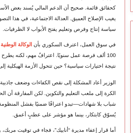
كحقائق قائمة. صحيح أن الدعم المالي يُسند بعض الأسر
يغيب الإصلاح العميق. العدالة الاجتماعية، في هذا التص
سياسة إنتاج وفرص وتعليم يفتح الأبواب لا الظرفيات.
في سوق العمل، اعترف السكوري بأن
الوكالة الوطنية
100 ألف فرصة عمل سنويًا. اعترافٌ مهم، لكنه يطرح
نتيجة اختيارات سياسية؟ حين تتحول الأزمة الهيكلية إل
الوزير أعاد المشكلة إلى نقص الكفاءات وضعف جاذبية
الكرة إلى ملعب التعليم والتكوين. لكن المفارقة أن ا
شباب بلا شهادات—تبدو اعترافًا ضمنيًا بفشل المنظومة 
يُسوّق كابتكار، بينما هو مؤشر على عطبٍ أعمق.
أما قرار إعفاء مديرة “أنابيك”، فجاء في توقيت مربك،