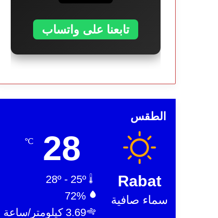
تابعنا على واتساب
الطقس
28
℃
Rabat
28º - 25º
72%
سماء صافية
3.69 كيلومتر/ساعة