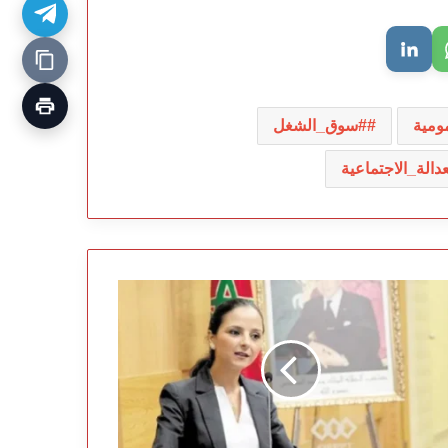
ومية
#سوق_الشغل
عدالة_الاجتماعية
معطيات
رسمية
كشف
يقة
قات
تواصل
لتكوين
مهني