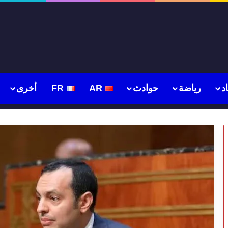
د
رياضة
حوادث
AR
FR
أخرى