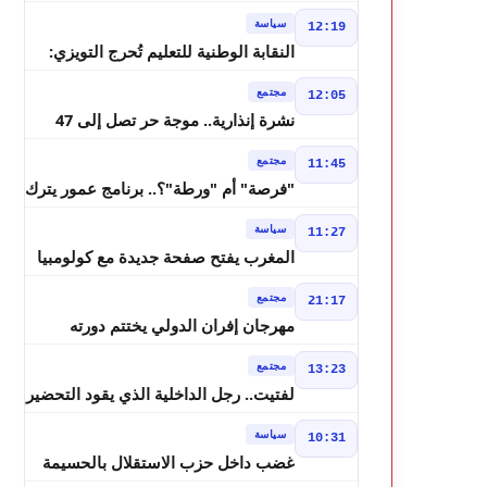
بسيادة المغرب على الصحراء
سياسة
12:19
النقابة الوطنية للتعليم تُحرج التويزي:
أين دراسة 70% من أساتذة الحوز؟
مجتمع
12:05
نشرة إنذارية.. موجة حر تصل إلى 47
درجة وزخات رعدية تضرب عدة أقاليم
مجتمع
11:45
بالمغرب
"فرصة" أم "ورطة"؟.. برنامج عمور يترك
الشباب بين الديون والمشاريع المتعثرة
سياسة
11:27
المغرب يفتح صفحة جديدة مع كولومبيا
قبل معركة مجلس الأمن
مجتمع
21:17
مهرجان إفران الدولي يختتم دورته
الثامنة بنجاح كبير و"سمفونية أحيدوس"
مجتمع
13:23
تخطف الأضواء
لفتيت.. رجل الداخلية الذي يقود التحضير
لانتخابات 2026 ويواصل إصلاح الوزارة
سياسة
10:31
غضب داخل حزب الاستقلال بالحسيمة
بسبب تفويض مضيان اقتراح مرشح