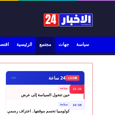
سياسة
جهات
مجتمع
الرئيسية
اقتصا
24 ساعة
LIVE
سياسة
11:11
حين تتحول السياسة إلى عرض
مسرحي.. فاطمة خير في مرمى
سياسة
10:58
التعليقات الساخرة
كولومبيا تحسم موقفها.. اعتراف رسمي