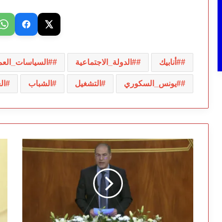
#أنابيك
#الدولة_الاجتماعية
#السياسات_العم
#يونس_السكوري
التشغيل
الشباب
ال
خالد
ال
سفير
ال
من
ت
البرلمان:
حق
العدالة
صف
الاجتماعية
ال
استثمار
با
وقائي
ال