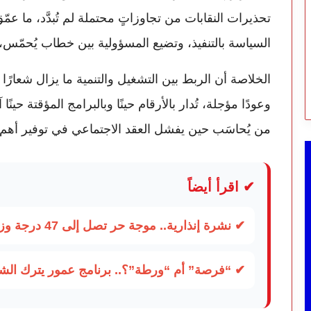
تحذيرات النقابات من تجاوزاتٍ محتملة لم تُبدَّد، ما عمّ
السياسة بالتنفيذ، وتضيع المسؤولية بين خطاب يُحمّس، و
الخلاصة أن الربط بين التشغيل والتنمية ما يزال شعارًا بلا
وعودًا مؤجلة، تُدار بالأرقام حينًا وبالبرامج المؤقتة حينً
من يُحاسَب حين يفشل العقد الاجتماعي في توفير أه
✔ اقرأ أيضاً
✔ نشرة إنذارية.. موجة حر تصل إلى 47 درجة وزخات رعدية تضرب عدة أقاليم بالمغرب
✔ “فرصة” أم “ورطة”؟.. برنامج عمور يترك الشبا