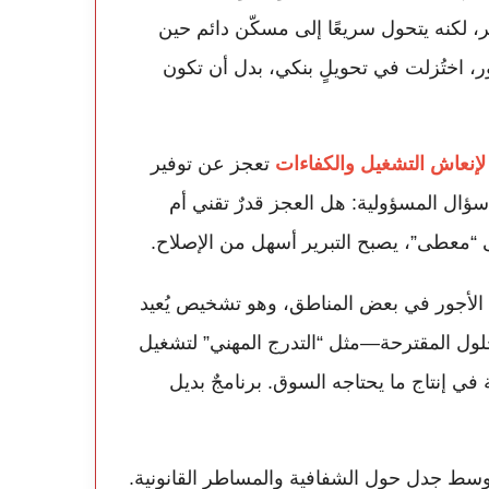
، لكنه يتحول سريعًا إلى مسكّن دائم حين
ور، اختُزلت في تحويلٍ بنكي، بدل أن تكون
 لإنعاش التشغيل والكفاءات
تعجز عن توفير
 سؤال المسؤولية: هل العجز قدرٌ تقني أم
ى “معطى”، يصبح التبرير أسهل من الإصلاح.
 الأجور في بعض المناطق، وهو تشخيص يُعيد
لحلول المقترحة—مثل “التدرج المهني” لتشغيل
في إنتاج ما يحتاجه السوق. برنامجٌ بديل
 وسط جدل حول الشفافية والمساطر القانونية.