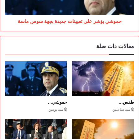
سوس
ماسة
حموشي يؤشر على تعيينات جديدة بجهة سوس ماسة
مقالات ذات صلة
طقس…
حموشي…
منذ ساعتين
منذ يومين