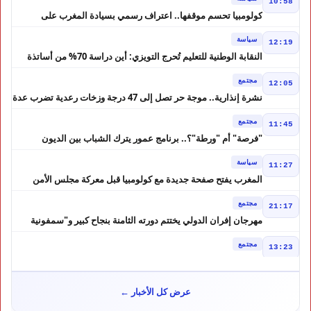
10:58
كولومبيا تحسم موقفها.. اعتراف رسمي بسيادة المغرب على
الصحراء
سياسة
12:19
النقابة الوطنية للتعليم تُحرج التويزي: أين دراسة 70% من أساتذة
الحوز؟
مجتمع
12:05
نشرة إنذارية.. موجة حر تصل إلى 47 درجة وزخات رعدية تضرب عدة
أقاليم بالمغرب
مجتمع
11:45
"فرصة" أم "ورطة"؟.. برنامج عمور يترك الشباب بين الديون
والمشاريع المتعثرة
سياسة
11:27
المغرب يفتح صفحة جديدة مع كولومبيا قبل معركة مجلس الأمن
مجتمع
21:17
مهرجان إفران الدولي يختتم دورته الثامنة بنجاح كبير و"سمفونية
أحيدوس" تخطف الأضواء
مجتمع
13:23
لفتيت.. رجل الداخلية الذي يقود التحضير لانتخابات 2026 ويواصل
إصلاح الوزارة
سياسة
10:31
عرض كل الأخبار ←
غضب داخل حزب الاستقلال بالحسيمة بسبب تفويض مضيان اقتراح