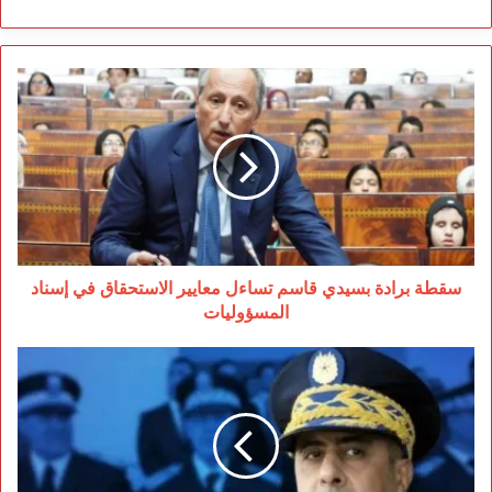
سقطة
برادة
بسيدي
قاسم
تساءل
معايير
الاستحقاق
في
إسناد
المسؤوليات
سقطة برادة بسيدي قاسم تساءل معايير الاستحقاق في إسناد
المسؤوليات
حموشي
يؤشر
على
تعيينات
جديدة
بجهة