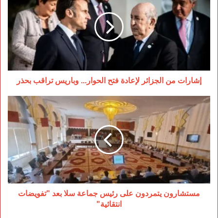
الجزائر
لإعادة
فتح
الحوار...
وباريس
تراقب
بحذر
إشارات من الجزائر لإعادة فتح الحوار... وباريس تراقب بحذر
مستشارون
يتمردون
على
رئيس
جماعة
سلا
بعد
"تفويضات
انتقائية"
مستشارون يتمردون على رئيس جماعة سلا بعد "تفويضات
انتقائية"