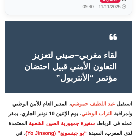
🕒 11/11/2025 – 09:40
لقاء مغربي–صيني لتعزيز
التعاون الأمني قبيل احتضان
مؤتمر “الأنتربول”
استقبل
عبد اللطيف حموشي
، المدير العام للأمن الوطني
ولمراقبة
التراب الوطني
، يوم الإثنين 10 نونبر الجاري، بمقر
عمله في الرباط،
سفيرة جمهورية الصين الشعبية
المعتمدة
لدى المغرب، السيدة
“يو جينسونغ” (Yo Jinsong)
، في