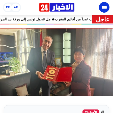
FR
AR
عاجل
حر تصل إلى 47 درجة تضرب عدداً من أقاليم المغرب
🔥 هل تتحول 
📰
الأخبار24