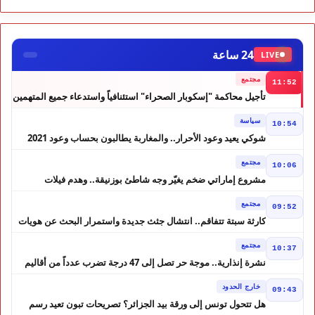
24 ساعة
LIVE
مجتمع
11:52
تأجيل محاكمة "إسكوبار الصحراء" استئنافياً واستدعاء جميع المتهمين
في حالة سراح
سياسة
10:54
شوكي يعيد وعود الأحرار.. والمغاربة يطالبون بحساب وعود 2021
مجتمع
10:06
مشروع إماراتي ضخم يغيّر وجه شاطئ بوزنيقة.. وهدم فيلات
وكابينات ينطلق في شتنبر
مجتمع
09:52
كارثة سبتة تتفاقم.. انتشال جثث جديدة واستمرار البحث عن هويات
الضحايا
مجتمع
10:37
نشرة إنذارية.. موجة حر تصل إلى 47 درجة تضرب عدداً من أقاليم
المغرب
خارج الحدود
09:43
هل تتحول تونس إلى ورقة بيد الجزائر؟ تصريحات تبون تعيد رسم