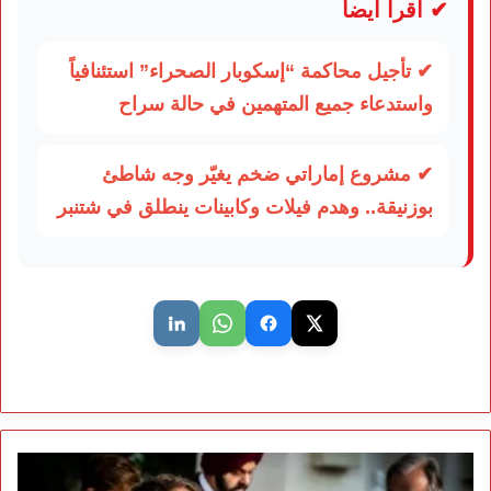
✔ اقرأ أيضاً
✔ تأجيل محاكمة “إسكوبار الصحراء” استئنافياً
واستدعاء جميع المتهمين في حالة سراح
✔ مشروع إماراتي ضخم يغيّر وجه شاطئ
بوزنيقة.. وهدم فيلات وكابينات ينطلق في شتنبر
إشارات
من