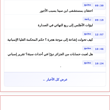
موازين النفوذ في المغرب العربي
مجتمع
09:30
احتقان بمستشفى ابن سينا بسبب الأجور
رياضة
09:19
لبؤات الأطلس إلى ربع النهائي في الصدارة
مجتمع
12:57
كيف تحولت إشاعة إلى موجة هجرة ؟ حكم المحكمة العليا الإسبانية
أشعل أزمة سبتة
مجتمع
10:46
هل لعبت حسابات من الجزائر دورًا في أحداث سبتة؟ تقرير إسباني
يكشف المعطيات
مجتمع
10:24
طقس الاثنين بالمغرب.. أجواء حارة بعدد من المناطق ورعود مرتقبة
بالأطلس والجنوب الشرقي
مجتمع
09:51
عرض كل الأخبار ←
زيادة مفاجئة في أسعار المحروقات بالمغرب.. درهم إضافي للغازوال
والبنزين ابتداءً من منتصف الليل
مجتمع
21:19
الداخلية تكشف معطيات جديدة حول أحداث سبتة ومليلية
سياسة
11:19