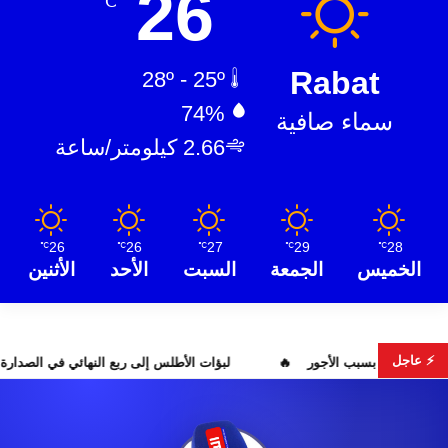
26
℃
Rabat
28º - 25º
74%
سماء صافية
2.66 كيلومتر/ساعة
26
26
27
29
28
℃
℃
℃
℃
℃
الخميس
الجمعة
السبت
الأحد
الأثنين
⚡ عاجل
احتقان بمستشفى ابن سينا بسبب الأجور
لبؤات الأطلس إلى ربع النه