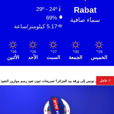
Rabat
29º - 24º
69%
سماء صافية
5.17 كيلومتر/ساعة
26
26
27
30
29
℃
℃
℃
℃
℃
الخميس
الجمعة
السبت
الأحد
الأثنين
⚡ عاجل
هل تتحول تونس إلى ورقة بيد الجزائر؟ تصريحات تبون تعيد رس