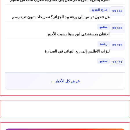
المغرب
خارج الحدود
09:43
هل تتحول تونس إلى ورقة بيد الجزائر؟ تصريحات تبون تعيد رسم
موازين النفوذ في المغرب العربي
مجتمع
09:30
احتقان بمستشفى ابن سينا بسبب الأجور
رياضة
09:19
لبؤات الأطلس إلى ربع النهائي في الصدارة
مجتمع
12:57
كيف تحولت إشاعة إلى موجة هجرة ؟ حكم المحكمة العليا الإسبانية
أشعل أزمة سبتة
مجتمع
10:46
عرض كل الأخبار ←
هل لعبت حسابات من الجزائر دورًا في أحداث سبتة؟ تقرير إسباني
يكشف المعطيات
مجتمع
10:24
طقس الاثنين بالمغرب.. أجواء حارة بعدد من المناطق ورعود مرتقبة
بالأطلس والجنوب الشرقي
مجتمع
09:51
زيادة مفاجئة في أسعار المحروقات بالمغرب.. درهم إضافي للغازوال
والبنزين ابتداءً من منتصف الليل
مجتمع