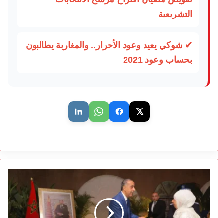
التشريعية
✔ شوكي يعيد وعود الأحرار.. والمغاربة يطالبون
بحساب وعود 2021
حموشي
يشرف
على
تسليم
شقق