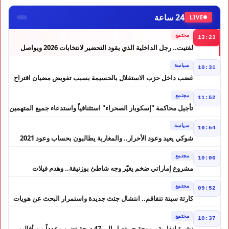
24 ساعة
LIVE
مجتمع
13:23
لفتيت.. رجل الداخلية الذي يقود التحضير لانتخابات 2026 ويواصل
إصلاح الوزارة
سياسة
10:31
غضب داخل حزب الاستقلال بالحسيمة بسبب تفويض مضيان اقتراح
مرشح الانتخابات التشريعية
مجتمع
11:52
تأجيل محاكمة "إسكوبار الصحراء" استئنافياً واستدعاء جميع المتهمين
في حالة سراح
سياسة
10:54
شوكي يعيد وعود الأحرار.. والمغاربة يطالبون بحساب وعود 2021
مجتمع
10:06
مشروع إماراتي ضخم يغيّر وجه شاطئ بوزنيقة.. وهدم فيلات
وكابينات ينطلق في شتنبر
مجتمع
09:52
كارثة سبتة تتفاقم.. انتشال جثث جديدة واستمرار البحث عن هويات
الضحايا
مجتمع
10:37
نشرة إنذارية.. موجة حر تصل إلى 47 درجة تضرب عدداً من أقاليم