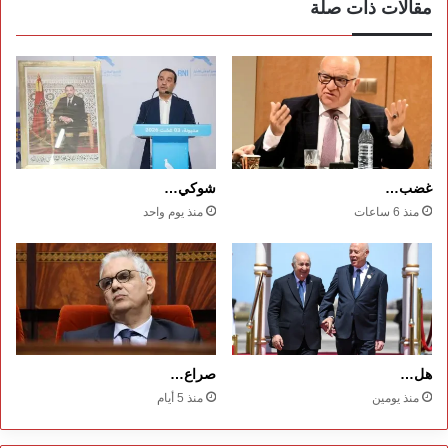
مقالات ذات صلة
غضب…
شوكي…
منذ 6 ساعات
منذ يوم واحد
هل…
صراع…
منذ يومين
منذ 5 أيام