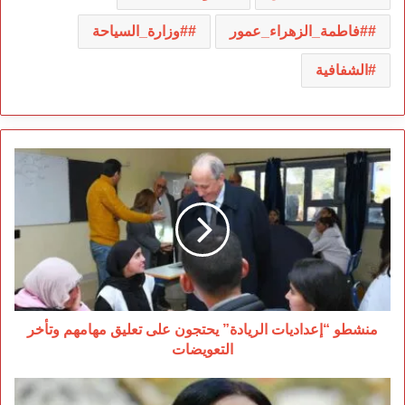
#فاطمة_الزهراء_عمور
#وزارة_السياحة
الشفافية
منشطو
“إعداديات
الريادة”
يحتجون
على
تعليق
مهامهم
وتأخر
التعويضات
منشطو “إعداديات الريادة” يحتجون على تعليق مهامهم وتأخر
التعويضات
وفاء