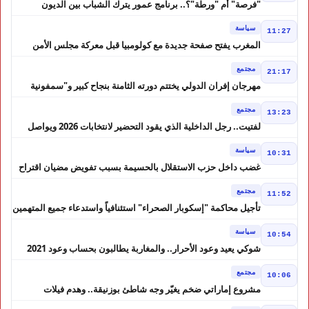
"فرصة" أم "ورطة"؟.. برنامج عمور يترك الشباب بين الديون
والمشاريع المتعثرة
سياسة
11:27
المغرب يفتح صفحة جديدة مع كولومبيا قبل معركة مجلس الأمن
مجتمع
21:17
مهرجان إفران الدولي يختتم دورته الثامنة بنجاح كبير و"سمفونية
أحيدوس" تخطف الأضواء
مجتمع
13:23
لفتيت.. رجل الداخلية الذي يقود التحضير لانتخابات 2026 ويواصل
إصلاح الوزارة
سياسة
10:31
غضب داخل حزب الاستقلال بالحسيمة بسبب تفويض مضيان اقتراح
مرشح الانتخابات التشريعية
مجتمع
11:52
تأجيل محاكمة "إسكوبار الصحراء" استئنافياً واستدعاء جميع المتهمين
في حالة سراح
سياسة
10:54
شوكي يعيد وعود الأحرار.. والمغاربة يطالبون بحساب وعود 2021
مجتمع
10:06
مشروع إماراتي ضخم يغيّر وجه شاطئ بوزنيقة.. وهدم فيلات
وكابينات ينطلق في شتنبر