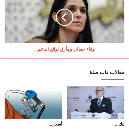
جمالي
ومأزق
لوائح
الدعم...
وفاء جمالي ومأزق لوائح الدعم...
مقالات ذات صلة
بنك…
أسعار…