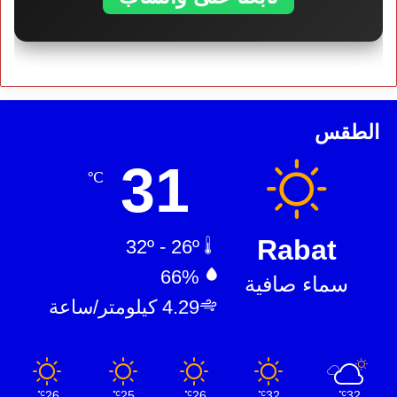
الطقس
31
℃
Rabat
32º - 26º
66%
سماء صافية
4.29 كيلومتر/ساعة
26
25
26
32
32
℃
℃
℃
℃
℃