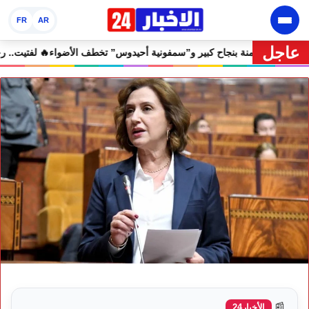
FR
AR
عاجل
 مهرجان إفران الدولي يختتم دورته الثامنة بنجاح كبير و”سمفونية أحيدوس” ت
📰
الأخبار24