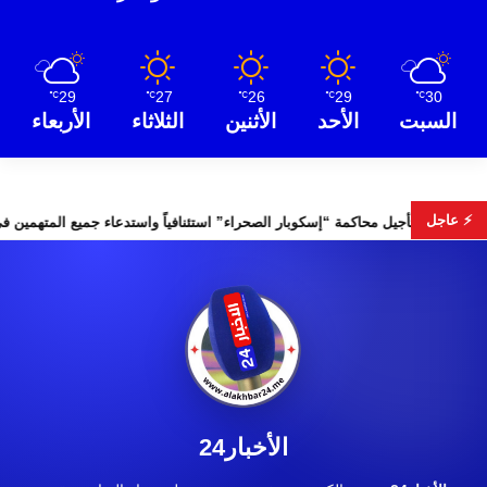
29
27
26
29
30
℃
℃
℃
℃
℃
السبت
الأحد
الأثنين
الثلاثاء
الأربعاء
⚡ عاجل
ات التشريعية
تأجيل محاكمة “إسكوبار الصحراء” استئنافياً واستدعاء
الأخبار24