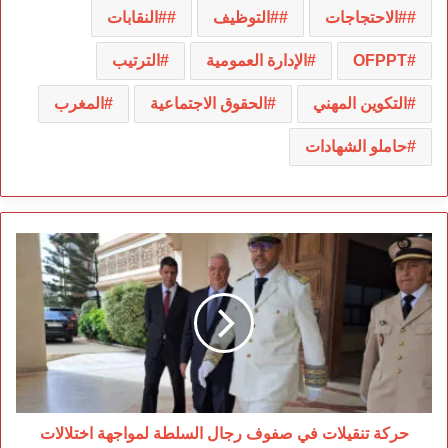
#الاحتجاجات
#التوظيف
#النقابات
OFPPT
الإدارة العمومية
الترتيب
التكوين المهني
الحقوق الاجتماعية
المغرب
حاملو الشهادات
حركة
تنقيلات
في
صفوف
رجال
السلطة
لمواجهة
اختلالات
التعمير
حركة تنقيلات في صفوف رجال السلطة لمواجهة اختلالات