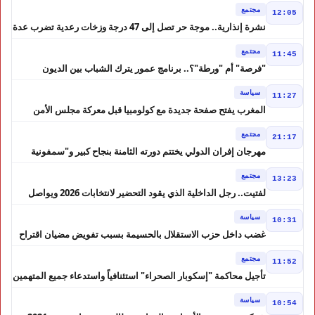
مجتمع
12:05
نشرة إنذارية.. موجة حر تصل إلى 47 درجة وزخات رعدية تضرب عدة
أقاليم بالمغرب
مجتمع
11:45
"فرصة" أم "ورطة"؟.. برنامج عمور يترك الشباب بين الديون
والمشاريع المتعثرة
سياسة
11:27
المغرب يفتح صفحة جديدة مع كولومبيا قبل معركة مجلس الأمن
مجتمع
21:17
مهرجان إفران الدولي يختتم دورته الثامنة بنجاح كبير و"سمفونية
أحيدوس" تخطف الأضواء
مجتمع
13:23
لفتيت.. رجل الداخلية الذي يقود التحضير لانتخابات 2026 ويواصل
إصلاح الوزارة
سياسة
10:31
غضب داخل حزب الاستقلال بالحسيمة بسبب تفويض مضيان اقتراح
مرشح الانتخابات التشريعية
مجتمع
11:52
تأجيل محاكمة "إسكوبار الصحراء" استئنافياً واستدعاء جميع المتهمين
في حالة سراح
سياسة
10:54