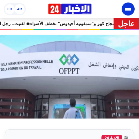
FR
AR
عاجل
ن إفران الدولي يختتم دورته الثامنة بنجاح كبير و”سمفونية أحيدوس” تخطف ال
📰
الأخبار24