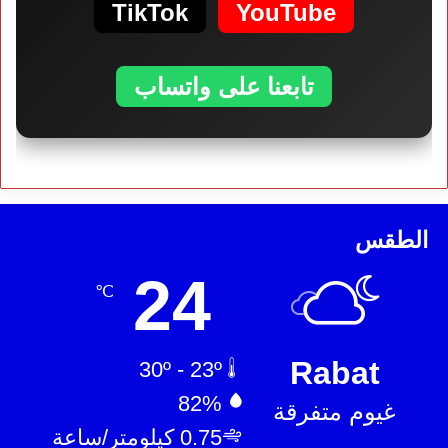
TikTok
YouTube
تابعنا على واتساب
الطقس
24
℃
Rabat
30º - 23º
82%
غيوم متفرقة
0.75 كيلومتر/ساعة