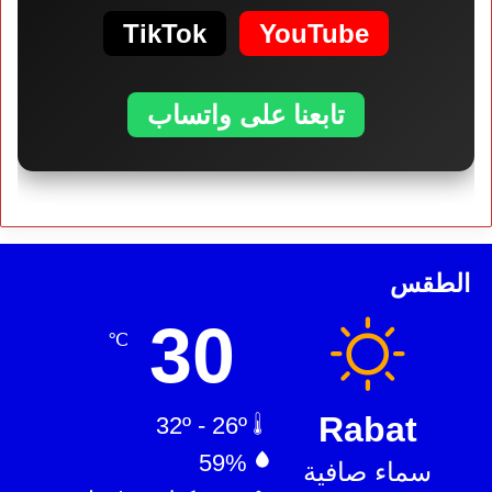
TikTok
YouTube
تابعنا على واتساب
الطقس
30
℃
Rabat
32º - 26º
59%
سماء صافية