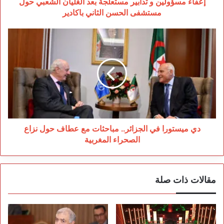
مستشفى
إعفاء مسؤولين و تدابير مستعلجة بعد الغليان الشعبي حول
الحسن
مستشفى الحسن الثاني باكادير
الثاني
باكادير
دي
ميستورا
في
الجزائر..
مباحثات
مع
عطاف
حول
نزاع
الصحراء
دي ميستورا في الجزائر.. مباحثات مع عطاف حول نزاع
المغربية
الصحراء المغربية
مقالات ذات صلة