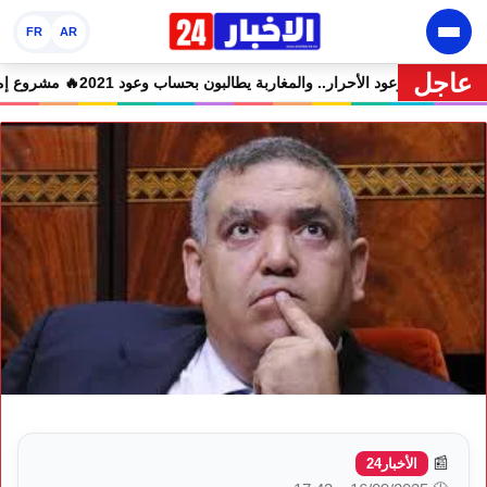
FR
AR
عاجل
ع المتهمين في حالة سراح
🔥 شوكي يعيد وعود الأحرار.. والمغاربة يطالبون بحساب و
📰
الأخبار24