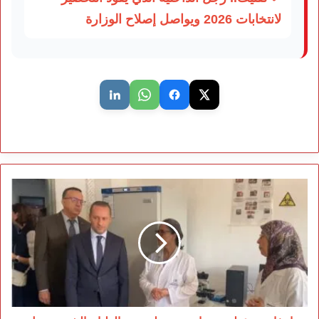
لانتخابات 2026 ويواصل إصلاح الوزارة
إعفاء
مسؤولين
و
تدابير
مستعلجة
بعد
الغليان
الشعبي
حول