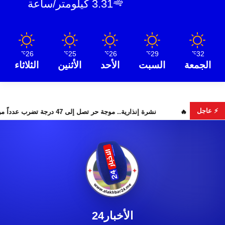
3.31 كيلومتر/ساعة
26
25
26
29
32
℃
℃
℃
℃
℃
الجمعة
السبت
الأحد
الأثنين
الثلاثاء
⚡ عاجل
رار البحث عن هويات الضحايا
نشرة إنذارية.. موجة حر تصل إلى 47 درجة تضرب عدداً من أقاليم المغرب
الأخبار24