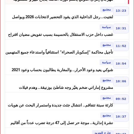
أحيدوس" تخطف الأضواء
مجتمع
13:23
لفتيت.. رجل الداخلية الذي يقود التحضير لانتخابات 2026 ويواصل
إصلاح الوزارة
سياسة
10:31
غضب داخل حزب الاستقلال بالحسيمة بسبب تفويض مضيان اقتراح
مرشح الانتخابات التشريعية
مجتمع
11:52
تأجيل محاكمة "إسكوبار الصحراء" استئنافياً واستدعاء جميع المتهمين
في حالة سراح
سياسة
10:54
شوكي يعيد وعود الأحرار.. والمغاربة يطالبون بحساب وعود 2021
مجتمع
10:06
مشروع إماراتي ضخم يغيّر وجه شاطئ بوزنيقة.. وهدم فيلات
وكابينات ينطلق في شتنبر
مجتمع
09:52
كارثة سبتة تتفاقم.. انتشال جثث جديدة واستمرار البحث عن هويات
الضحايا
مجتمع
10:37
نشرة إنذارية.. موجة حر تصل إلى 47 درجة تضرب عدداً من أقاليم
المغرب
خارج الحدود