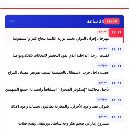
24 ساعة
LIVE
مجتمع
21:17
مهرجان إفران الدولي يختتم دورته الثامنة بنجاح كبير و"سمفونية
أحيدوس" تخطف الأضواء
مجتمع
13:23
لفتيت.. رجل الداخلية الذي يقود التحضير لانتخابات 2026 ويواصل
إصلاح الوزارة
سياسة
10:31
غضب داخل حزب الاستقلال بالحسيمة بسبب تفويض مضيان اقتراح
مرشح الانتخابات التشريعية
مجتمع
11:52
تأجيل محاكمة "إسكوبار الصحراء" استئنافياً واستدعاء جميع المتهمين
في حالة سراح
سياسة
10:54
شوكي يعيد وعود الأحرار.. والمغاربة يطالبون بحساب وعود 2021
مجتمع
10:06
مشروع إماراتي ضخم يغيّر وجه شاطئ بوزنيقة.. وهدم فيلات
وكابينات ينطلق في شتنبر