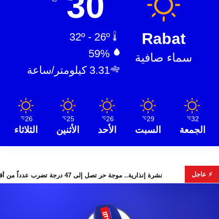
30
Rabat
32º - 26º
59%
سماء صافية
3.31 كيلومتر/ساعة
26
25
26
29
32
℃
℃
℃
℃
℃
الجمعة
السبت
الأحد
الأثنين
الثلاثاء
⚡ عاجل
 البحث عن هويات الضحايا
نشرة إنذارية.. موجة حر تصل إلى 47 درجة تضرب عدداً من أقاليم المغرب