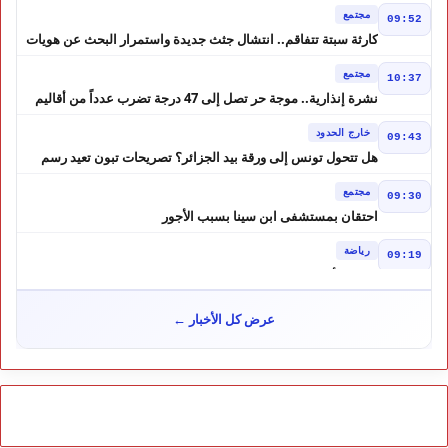
مجتمع
09:52
كارثة سبتة تتفاقم.. انتشال جثث جديدة واستمرار البحث عن هويات
الضحايا
مجتمع
10:37
نشرة إنذارية.. موجة حر تصل إلى 47 درجة تضرب عدداً من أقاليم
المغرب
خارج الحدود
09:43
هل تتحول تونس إلى ورقة بيد الجزائر؟ تصريحات تبون تعيد رسم
موازين النفوذ في المغرب العربي
مجتمع
09:30
احتقان بمستشفى ابن سينا بسبب الأجور
رياضة
09:19
لبؤات الأطلس إلى ربع النهائي في الصدارة
مجتمع
12:57
عرض كل الأخبار ←
كيف تحولت إشاعة إلى موجة هجرة ؟ حكم المحكمة العليا الإسبانية
أشعل أزمة سبتة
مجتمع
10:46
هل لعبت حسابات من الجزائر دورًا في أحداث سبتة؟ تقرير إسباني
يكشف المعطيات
مجتمع
10:24