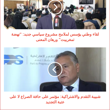
لملامح
مشروع
سياسي
جديد:
“نهضة
تمغربيت”
ورهان
لقاء وطني يؤسس لملامح مشروع سياسي جديد: “نهضة
المعنى
تمغربيت” ورهان المعنى
شبيبة
التقدم
والاشتراكية:
مؤتمر
على
حافة
الصراع
لا
على
عتبة
شبيبة التقدم والاشتراكية: مؤتمر على حافة الصراع لا على
التجديد
عتبة التجديد