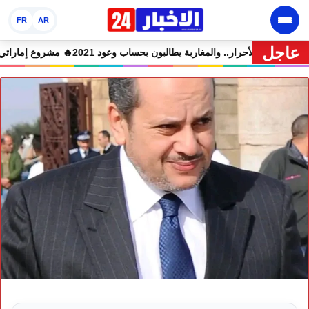
FR
AR
عاجل
همين في حالة سراح
🔥 شوكي يعيد وعود الأحرار.. والمغاربة يطالبون بحساب وعود 21