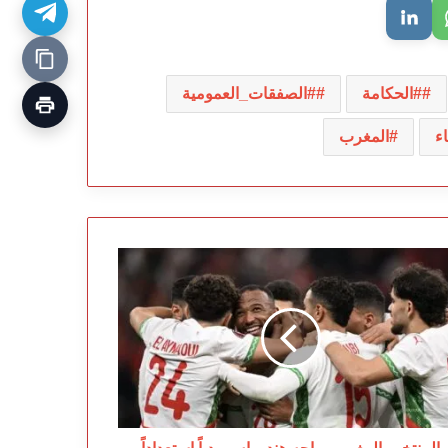
#الحكامة
#الصفقات_العمومية
ء
المغرب
منتخب
مغربي
اجه
دوراس
اً
تعداداً
أس
عالم
20