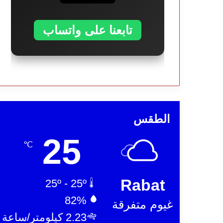
تابعنا على واتساب
الطقس
25
℃
Rabat
25º - 25º
82%
غيوم متفرقة
2.23 كيلومتر/ساعة