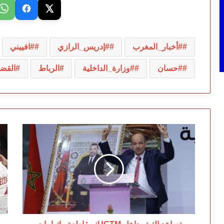
#أخبار_المغرب
#إدريس_الرازي
#افييني
#حسان
#وزارة_الداخلية
الرباط
القضا
تصاعد
ال
التوتر
ال
داخل
يو
UGTM:
هن
مقاطعة
ودي
واتهامات
اس
تطال
لك
قيادة
ال
النعم
26
ميارة