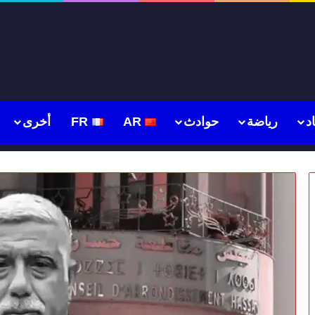
د
رياضة
حوادث
AR
FR
أخرى