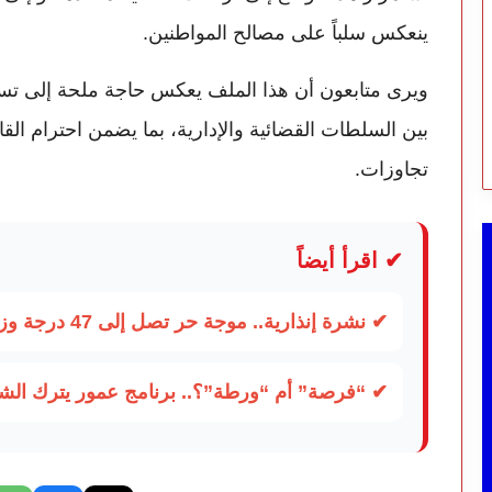
ينعكس سلباً على مصالح المواطنين.
ويرى متابعون أن هذا الملف يعكس حاجة ملحة إلى تسري
بين السلطات القضائية والإدارية، بما يضمن احترام ال
تجاوزات.
✔ اقرأ أيضاً
✔ نشرة إنذارية.. موجة حر تصل إلى 47 درجة وزخات رعدية تضرب عدة أقاليم بالمغرب
✔ “فرصة” أم “ورطة”؟.. برنامج عمور يترك الشبا