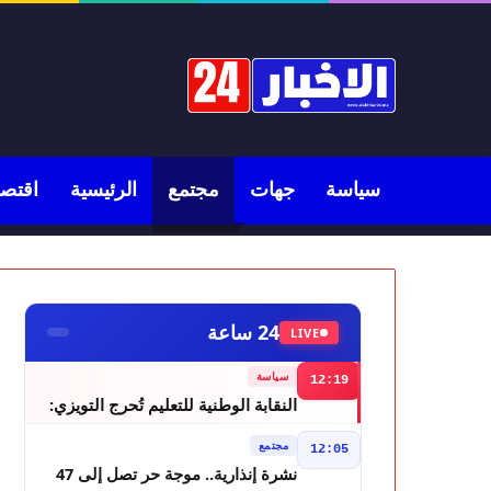
سياسة
جهات
مجتمع
الرئيسية
اقتصا
24 ساعة
LIVE
سياسة
12:19
النقابة الوطنية للتعليم تُحرج التويزي:
أين دراسة 70% من أساتذة الحوز؟
مجتمع
12:05
نشرة إنذارية.. موجة حر تصل إلى 47