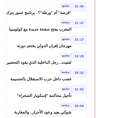
درجة وزخات رعدية تضرب عدة أقاليم
مجتمع
11:45
بالمغرب
"فرصة" أم "ورطة"؟.. برنامج عمور يترك
الشباب بين الديون والمشاريع المتعثرة
سياسة
11:27
المغرب يفتح صفحة جديدة مع كولومبيا
قبل معركة مجلس الأمن
مجتمع
21:17
مهرجان إفران الدولي يختتم دورته
الثامنة بنجاح كبير و"سمفونية أحيدوس"
مجتمع
13:23
تخطف الأضواء
لفتيت.. رجل الداخلية الذي يقود التحضير
لانتخابات 2026 ويواصل إصلاح الوزارة
سياسة
10:31
غضب داخل حزب الاستقلال بالحسيمة
بسبب تفويض مضيان اقتراح مرشح
مجتمع
11:52
الانتخابات التشريعية
تأجيل محاكمة "إسكوبار الصحراء"
استئنافياً واستدعاء جميع المتهمين في
سياسة
10:54
حالة سراح
شوكي يعيد وعود الأحرار.. والمغاربة
يطالبون بحساب وعود 2021