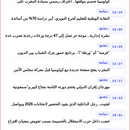
كولومبيا تحسم موقفها.. اعتراف رسمي بسيادة المغرب على
الصحراء
سياسة
12:19
النقابة الوطنية للتعليم تُحرج التويزي: أين دراسة 70% من أساتذة
الحوز؟
مجتمع
12:05
نشرة إنذارية.. موجة حر تصل إلى 47 درجة وزخات رعدية تضرب عدة
أقاليم بالمغرب
مجتمع
11:45
"فرصة" أم "ورطة"؟.. برنامج عمور يترك الشباب بين الديون
والمشاريع المتعثرة
سياسة
11:27
المغرب يفتح صفحة جديدة مع كولومبيا قبل معركة مجلس الأمن
مجتمع
21:17
مهرجان إفران الدولي يختتم دورته الثامنة بنجاح كبير و"سمفونية
أحيدوس" تخطف الأضواء
مجتمع
13:23
لفتيت.. رجل الداخلية الذي يقود التحضير لانتخابات 2026 ويواصل
إصلاح الوزارة
سياسة
10:31
غضب داخل حزب الاستقلال بالحسيمة بسبب تفويض مضيان اقتراح
مرشح الانتخابات التشريعية