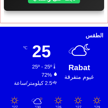
الطقس
25
℃
Rabat
25º - 25º
72%
غيوم متفرقة
2.5 كيلومتر/ساعة
27
30
26
27
29
℃
℃
℃
℃
℃