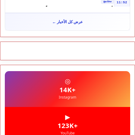
مجتمع
11:52
تأجيل محاكمة "إسكوبار الصحراء" استئنافياً واستدعاء جميع المتهمين
في حالة سراح
سياسة
10:54
عرض كل الأخبار ←
شوكي يعيد وعود الأحرار.. والمغاربة يطالبون بحساب وعود 2021
مجتمع
10:06
مشروع إماراتي ضخم يغيّر وجه شاطئ بوزنيقة.. وهدم فيلات
وكابينات ينطلق في شتنبر
مجتمع
09:52
كارثة سبتة تتفاقم.. انتشال جثث جديدة واستمرار البحث عن هويات
الضحايا
مجتمع
10:37
◎
نشرة إنذارية.. موجة حر تصل إلى 47 درجة تضرب عدداً من أقاليم
المغرب
+14K
Instagram
▶
+123K
YouTube