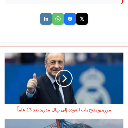
مورينيو
يفتح
باب
العودة
إلى
ريال
مدريد
بعد
13
عاماً
مورينيو يفتح باب العودة إلى ريال مدريد بعد 13 عاماً
مؤشرات
المقاولات