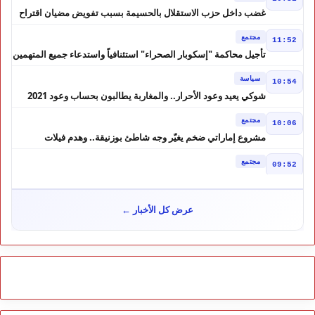
غضب داخل حزب الاستقلال بالحسيمة بسبب تفويض مضيان اقتراح
مرشح الانتخابات التشريعية
مجتمع
11:52
تأجيل محاكمة "إسكوبار الصحراء" استئنافياً واستدعاء جميع المتهمين
في حالة سراح
سياسة
10:54
شوكي يعيد وعود الأحرار.. والمغاربة يطالبون بحساب وعود 2021
مجتمع
10:06
مشروع إماراتي ضخم يغيّر وجه شاطئ بوزنيقة.. وهدم فيلات
وكابينات ينطلق في شتنبر
مجتمع
09:52
كارثة سبتة تتفاقم.. انتشال جثث جديدة واستمرار البحث عن هويات
الضحايا
مجتمع
10:37
عرض كل الأخبار ←
نشرة إنذارية.. موجة حر تصل إلى 47 درجة تضرب عدداً من أقاليم
المغرب
خارج الحدود
09:43
هل تتحول تونس إلى ورقة بيد الجزائر؟ تصريحات تبون تعيد رسم
موازين النفوذ في المغرب العربي
مجتمع
09:30
احتقان بمستشفى ابن سينا بسبب الأجور