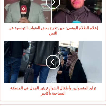
تخرج
بعض
القنوات
التونسية
عن
النص
إعلام الظلام الوهمي: حين تخرج بعض القنوات التونسية عن
النص
تزايد
المتسولين
وأطفال
الشوارع
يثير
الجدل
في
المنطقة
السياحية
بأكادير
تزايد المتسولين وأطفال الشوارع يثير الجدل في المنطقة
السياحية بأكادير