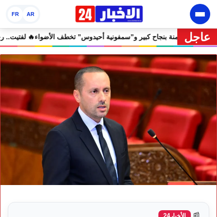
FR
AR
عاجل
 مهرجان إفران الدولي يختتم دورته الثامنة بنجاح كبير و”سمفونية أحيدوس” 
📰
الأخبار24