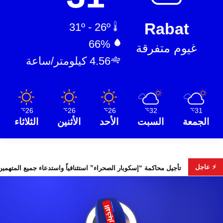
Rabat
31º - 26º
66%
غيوم متفرقة
4.56 كيلومتر/ساعة
26
26
26
32
31
℃
℃
℃
℃
℃
الجمعة
السبت
الأحد
الأثنين
الثلاثاء
⚡ عاجل
نتخابات التشريعية
تأجيل محاكمة “إسكوبار الصحراء” استئنافياً واس