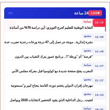
24 ساعة
LIVE
سياسة
12:19
النقابة الوطنية للتعليم تُحرج التويزي: أين دراسة 70% من أساتذة
الحوز؟
مجتمع
12:05
نشرة إنذارية.. موجة حر تصل إلى 47 درجة وزخات رعدية تضرب عدة
أقاليم بالمغرب
مجتمع
11:45
"فرصة" أم "ورطة"؟.. برنامج عمور يترك الشباب بين الديون
والمشاريع المتعثرة
سياسة
11:27
المغرب يفتح صفحة جديدة مع كولومبيا قبل معركة مجلس الأمن
مجتمع
21:17
مهرجان إفران الدولي يختتم دورته الثامنة بنجاح كبير و"سمفونية
أحيدوس" تخطف الأضواء
مجتمع
13:23
لفتيت.. رجل الداخلية الذي يقود التحضير لانتخابات 2026 ويواصل
إصلاح الوزارة
سياسة
10:31