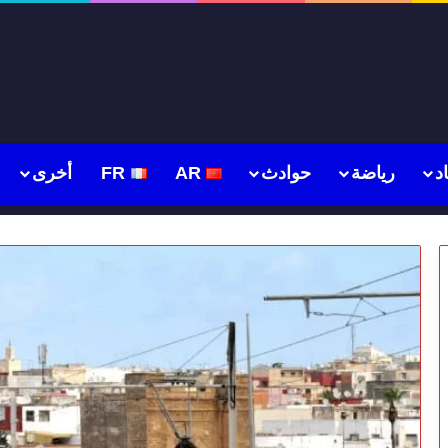
د
رياضة
حوادث
AR
FR
أخرى