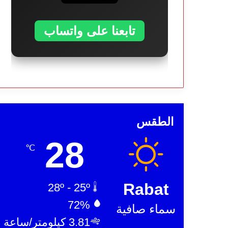
تابعنا على واتساب
الطقس
28
℃
Rabat
28º - 25º
72%
سماء صافية
3.81 كيلومتر/ساعة