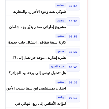
استئنافياً واستدعاء جميع المتهمين في
سياسة
10:54
حالة سراح
شوكي يعيد وعود الأحرار.. والمغاربة
يطالبون بحساب وعود 2021
مجتمع
10:06
مشروع إماراتي ضخم يغيّر وجه شاطئ
بوزنيقة.. وهدم فيلات وكابينات ينطلق
مجتمع
09:52
في شتنبر
كارثة سبتة تتفاقم.. انتشال جثث جديدة
واستمرار البحث عن هويات الضحايا
مجتمع
10:37
نشرة إنذارية.. موجة حر تصل إلى 47
درجة تضرب عدداً من أقاليم المغرب
خارج الحدود
09:43
هل تتحول تونس إلى ورقة بيد الجزائر؟
تصريحات تبون تعيد رسم موازين النفوذ
مجتمع
09:30
في المغرب العربي
احتقان بمستشفى ابن سينا بسبب الأجور
رياضة
09:19
لبؤات الأطلس إلى ربع النهائي في
الصدارة