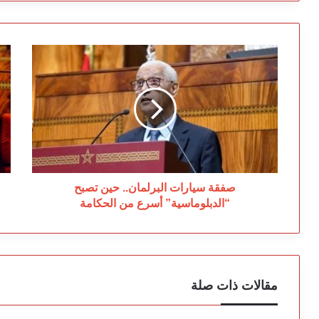
صفقة
عز
سيارات
أخ
البرلمان..
رئ
حين
حك
تصبح
بـ
“الدبلوماسية”
رق
أسرع
من
من
ال
الحكامة
ال
صفقة سيارات البرلمان.. حين تصبح
“الدبلوماسية” أسرع من الحكامة
مقالات ذات صلة