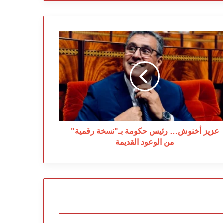
يز
نوش…
يس
ومة
"نسخة
مية"
وعود
قديمة
عزيز أخنوش… رئيس حكومة بـ"نسخة رقمية"
من الوعود القديمة