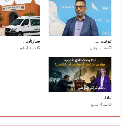
تيزنيت..…
سيارتان…
منذ أسبوعين
منذ 3 أسابيع
ماذا…
منذ 4 أسابيع