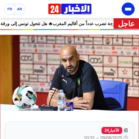
FR
AR
عاجل
رية.. موجة حر تصل إلى 47 درجة تضرب عدداً من أقاليم المغرب
🔥 هل ت
📰
الأخبار24
🕒 28/08/2025 – 10:31