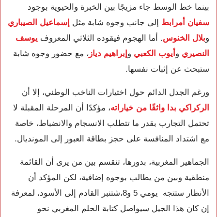
بينما خط الوسط جاء مزيجًا بين الخبرة والحيوية بوجود
سفيان أمرابط
إلى جانب وجوه شابة مثل
إسماعيل الصيباري
و
بلال الخنوس
. أما الهجوم فيقوده الثلاثي المعروف
يوسف
النصيري
و
أيوب الكعبي
و
إبراهيم دياز
، مع حضور وجوه شابة
ستبحث عن إثبات نفسها.
ورغم الجدل الدائم حول اختيارات الناخب الوطني، إلا أن
الركراكي بدا واثقًا من خياراته
، مؤكدًا أن المرحلة المقبلة لا
تحتمل التجارب بقدر ما تتطلب الانسجام والانضباط، خاصة
مع اشتداد المنافسة على حجز بطاقة العبور إلى المونديال.
الجماهير المغربية، بدورها، تنقسم بين من يرى أن القائمة
منطقية وبين من يطالب بوجوه إضافية، لكن المؤكد أن
الأنظار ستتجه يومي 5 و8،شتنبر القادم إلى الأسود، لمعرفة
إن كان هذا الجيل سيواصل كتابة الحلم المغربي نحو