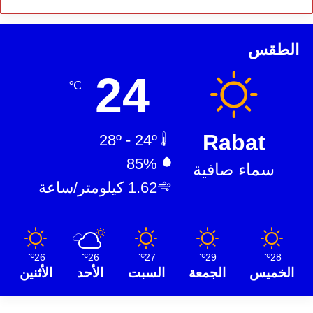
الطقس
24
℃
Rabat
28º - 24º
85%
سماء صافية
1.62 كيلومتر/ساعة
26
26
27
29
28
℃
℃
℃
℃
℃
الخميس
الجمعة
السبت
الأحد
الأثنين