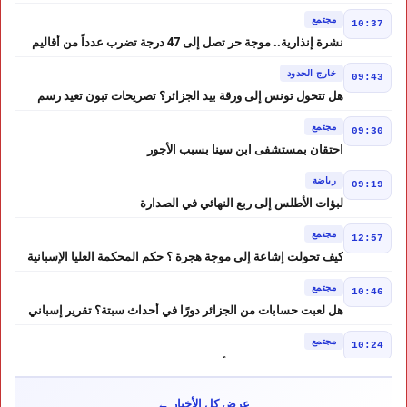
الضحايا
مجتمع
10:37
نشرة إنذارية.. موجة حر تصل إلى 47 درجة تضرب عدداً من أقاليم
المغرب
خارج الحدود
09:43
هل تتحول تونس إلى ورقة بيد الجزائر؟ تصريحات تبون تعيد رسم
موازين النفوذ في المغرب العربي
مجتمع
09:30
احتقان بمستشفى ابن سينا بسبب الأجور
رياضة
09:19
لبؤات الأطلس إلى ربع النهائي في الصدارة
مجتمع
12:57
كيف تحولت إشاعة إلى موجة هجرة ؟ حكم المحكمة العليا الإسبانية
أشعل أزمة سبتة
مجتمع
10:46
هل لعبت حسابات من الجزائر دورًا في أحداث سبتة؟ تقرير إسباني
يكشف المعطيات
مجتمع
10:24
طقس الاثنين بالمغرب.. أجواء حارة بعدد من المناطق ورعود مرتقبة
بالأطلس والجنوب الشرقي
مجتمع
09:51
عرض كل الأخبار ←