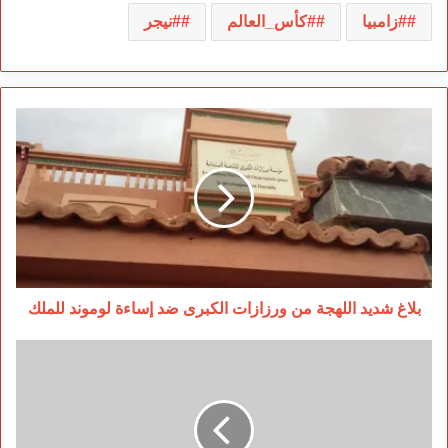
#زامبيا
#كأس_العالم
#نيجر
بلاغ
شديد
اللهجة
من
ورزازات
الكبرى
ضد
إساءة
لوموند
للملك
بلاغ شديد اللهجة من ورزازات الكبرى ضد إساءة لوموند للملك
النظام
الجزائري
يتهم
الخارج
للتغطية