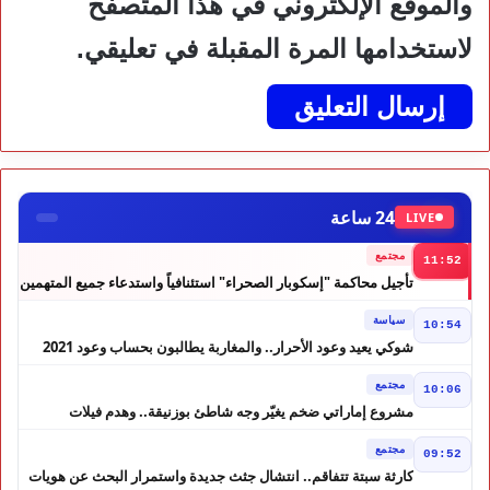
والموقع الإلكتروني في هذا المتصفح
لاستخدامها المرة المقبلة في تعليقي.
24 ساعة
LIVE
مجتمع
11:52
تأجيل محاكمة "إسكوبار الصحراء" استئنافياً واستدعاء جميع المتهمين
في حالة سراح
سياسة
10:54
شوكي يعيد وعود الأحرار.. والمغاربة يطالبون بحساب وعود 2021
مجتمع
10:06
مشروع إماراتي ضخم يغيّر وجه شاطئ بوزنيقة.. وهدم فيلات
وكابينات ينطلق في شتنبر
مجتمع
09:52
كارثة سبتة تتفاقم.. انتشال جثث جديدة واستمرار البحث عن هويات