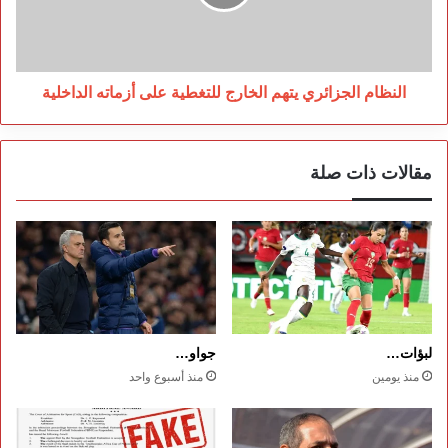
على
أزماته
الداخلية
النظام الجزائري يتهم الخارج للتغطية على أزماته الداخلية
مقالات ذات صلة
لبؤات…
جواو…
منذ يومين
منذ أسبوع واحد