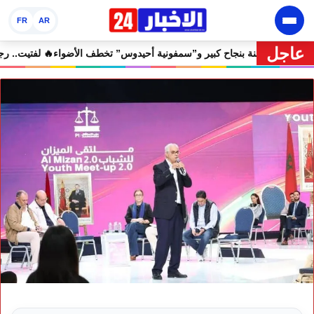
FR
AR
عاجل
هرجان إفران الدولي يختتم دورته الثامنة بنجاح كبير و”سمفونية أحيدوس” تخط