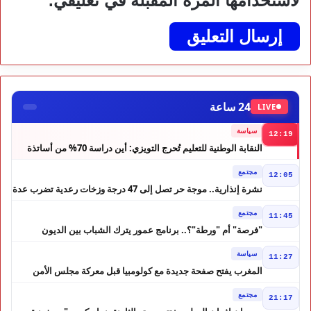
لاستخدامها المرة المقبلة في تعليقي.
24 ساعة
LIVE
سياسة
12:19
النقابة الوطنية للتعليم تُحرج التويزي: أين دراسة 70% من أساتذة
الحوز؟
مجتمع
12:05
نشرة إنذارية.. موجة حر تصل إلى 47 درجة وزخات رعدية تضرب عدة
أقاليم بالمغرب
مجتمع
11:45
"فرصة" أم "ورطة"؟.. برنامج عمور يترك الشباب بين الديون
والمشاريع المتعثرة
سياسة
11:27
المغرب يفتح صفحة جديدة مع كولومبيا قبل معركة مجلس الأمن
مجتمع
21:17