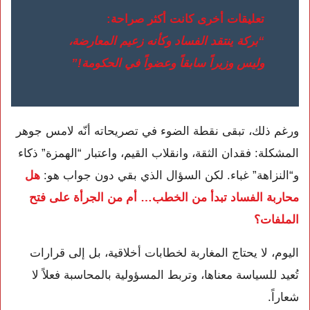
تعليقات أخرى كانت أكثر صراحة:
“بركة ينتقد الفساد وكأنه زعيم المعارضة،
وليس وزيراً سابقاً وعضواً في الحكومة!”
ورغم ذلك، تبقى نقطة الضوء في تصريحاته أنّه لامس جوهر
المشكلة: فقدان الثقة، وانقلاب القيم، واعتبار “الهمزة” ذكاء
و“النزاهة” غباء. لكن السؤال الذي بقي دون جواب هو:
هل
محاربة الفساد تبدأ من الخطب… أم من الجرأة على فتح
الملفات؟
اليوم، لا يحتاج المغاربة لخطابات أخلاقية، بل إلى قرارات
تُعيد للسياسة معناها، وتربط المسؤولية بالمحاسبة فعلاً لا
شعاراً.