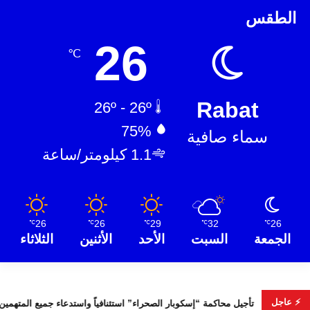
الطقس
26
℃
Rabat
26º - 26º
75%
سماء صافية
1.1 كيلومتر/ساعة
26
26
29
32
26
℃
℃
℃
℃
℃
الجمعة
السبت
الأحد
الأثنين
الثلاثاء
⚡ عاجل
خابات التشريعية
تأجيل محاكمة “إسكوبار الصحراء” استئنافياً واستدع