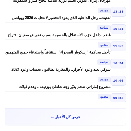
مهرجان إفران الدولي يختتم دورته الثامنة بنجاح كبير و"سمفونية
أحيدوس" تخطف الأضواء
مجتمع
13:23
لفتيت.. رجل الداخلية الذي يقود التحضير لانتخابات 2026 ويواصل
إصلاح الوزارة
سياسة
10:31
غضب داخل حزب الاستقلال بالحسيمة بسبب تفويض مضيان اقتراح
مرشح الانتخابات التشريعية
مجتمع
11:52
تأجيل محاكمة "إسكوبار الصحراء" استئنافياً واستدعاء جميع المتهمين
في حالة سراح
سياسة
10:54
شوكي يعيد وعود الأحرار.. والمغاربة يطالبون بحساب وعود 2021
مجتمع
10:06
مشروع إماراتي ضخم يغيّر وجه شاطئ بوزنيقة.. وهدم فيلات
وكابينات ينطلق في شتنبر
مجتمع
09:52
كارثة سبتة تتفاقم.. انتشال جثث جديدة واستمرار البحث عن هويات
الضحايا
مجتمع
10:37
عرض كل الأخبار ←
نشرة إنذارية.. موجة حر تصل إلى 47 درجة تضرب عدداً من أقاليم
المغرب
خارج الحدود