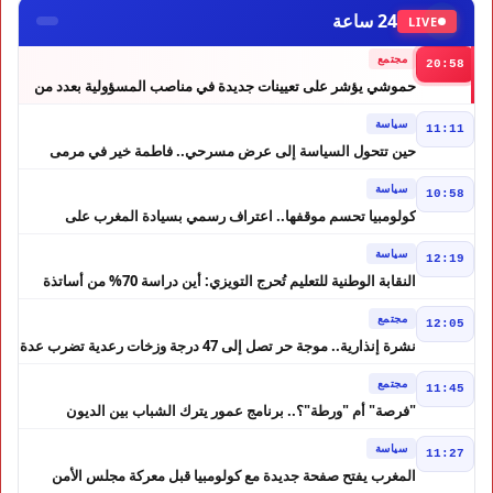
24 ساعة
LIVE
مجتمع
20:58
حموشي يؤشر على تعيينات جديدة في مناصب المسؤولية بعدد من
ولايات أمن المملكة
سياسة
11:11
حين تتحول السياسة إلى عرض مسرحي.. فاطمة خير في مرمى
التعليقات الساخرة
سياسة
10:58
كولومبيا تحسم موقفها.. اعتراف رسمي بسيادة المغرب على
الصحراء
سياسة
12:19
النقابة الوطنية للتعليم تُحرج التويزي: أين دراسة 70% من أساتذة
الحوز؟
مجتمع
12:05
نشرة إنذارية.. موجة حر تصل إلى 47 درجة وزخات رعدية تضرب عدة
أقاليم بالمغرب
مجتمع
11:45
"فرصة" أم "ورطة"؟.. برنامج عمور يترك الشباب بين الديون
والمشاريع المتعثرة
سياسة
11:27
المغرب يفتح صفحة جديدة مع كولومبيا قبل معركة مجلس الأمن