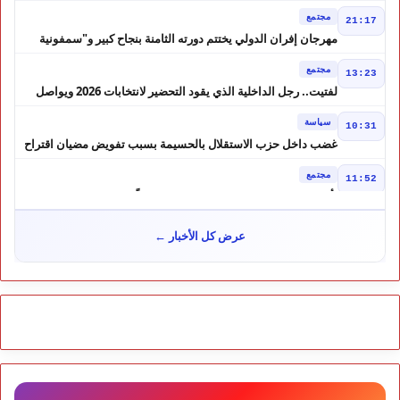
مجتمع
21:17
مهرجان إفران الدولي يختتم دورته الثامنة بنجاح كبير و"سمفونية
أحيدوس" تخطف الأضواء
مجتمع
13:23
لفتيت.. رجل الداخلية الذي يقود التحضير لانتخابات 2026 ويواصل
إصلاح الوزارة
سياسة
10:31
غضب داخل حزب الاستقلال بالحسيمة بسبب تفويض مضيان اقتراح
مرشح الانتخابات التشريعية
مجتمع
11:52
تأجيل محاكمة "إسكوبار الصحراء" استئنافياً واستدعاء جميع المتهمين
في حالة سراح
سياسة
10:54
عرض كل الأخبار ←
شوكي يعيد وعود الأحرار.. والمغاربة يطالبون بحساب وعود 2021
مجتمع
10:06
مشروع إماراتي ضخم يغيّر وجه شاطئ بوزنيقة.. وهدم فيلات
وكابينات ينطلق في شتنبر
مجتمع
09:52
كارثة سبتة تتفاقم.. انتشال جثث جديدة واستمرار البحث عن هويات
الضحايا
مجتمع
10:37