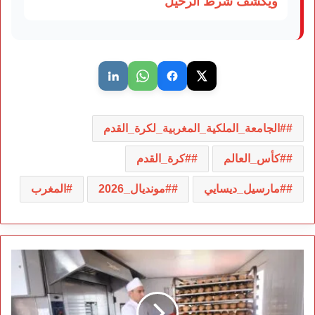
ويكشف شرط الرحيل
#الجامعة_الملكية_المغربية_لكرة_القدم
#كأس_العالم
#كرة_القدم
#مارسيل_ديسايي
#مونديال_2026
المغرب
الأمن
الوطني
يوفّر
الخبز