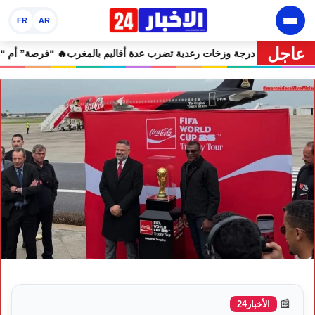
FR
AR
عاجل
إنذارية.. موجة حر تصل إلى 47 درجة وزخات رعدية تضرب عدة أقاليم بالمغرب
📰
الأخبار24