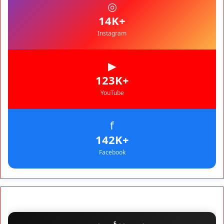
◎
نشرة إنذارية.. موجة حر تصل إلى 47 درجة تضرب عدداً من أقاليم
المغرب
+14K
Instagram
▶
+123K
YouTube
f
+142K
Facebook