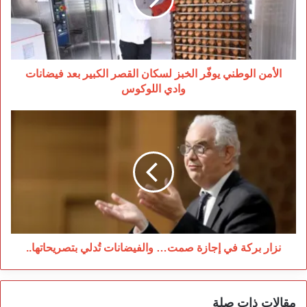
لسكان
القصر
الكبير
بعد
فيضانات
وادي
الأمن الوطني يوفّر الخبز لسكان القصر الكبير بعد فيضانات
اللوكوس
وادي اللوكوس
نزار
بركة
في
إجازة
صمت…
والفيضانات
تُدلي
بتصريحاتها..
نزار بركة في إجازة صمت… والفيضانات تُدلي بتصريحاتها..
مقالات ذات صلة