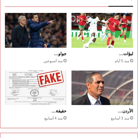
لبؤات…
جواو…
منذ 5 أيام
منذ أسبوعين
الأردن…
حقيقة…
منذ 3 أسابيع
منذ 4 أسابيع