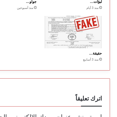
لبؤات…
جواو…
منذ 3 أيام
منذ أسبوعين
حقيقة…
منذ 3 أسابيع
اترك تعليقاً
لن يتم نشر عنوان بريدك الإلكتروني.
الح