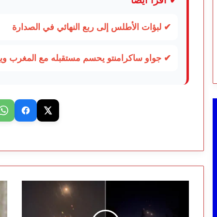
✔ لبؤات الأطلس إلى ربع النهائي في الصدارة
✔ جواو ساكرامنتو يحسم مستقبله مع المغرب 
الأردن
هل
يعلن
تع
إعادة
عو
فتح
فؤ