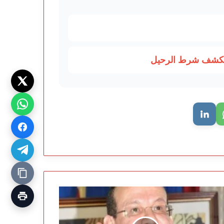
ويكشف شرط الرحيل
يد
دة
اد