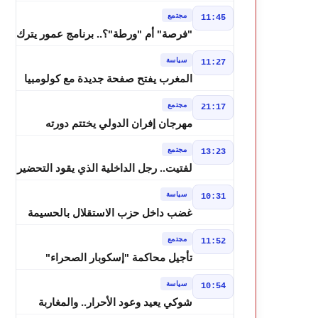
درجة وزخات رعدية تضرب عدة أقاليم
مجتمع
11:45
بالمغرب
"فرصة" أم "ورطة"؟.. برنامج عمور يترك
الشباب بين الديون والمشاريع المتعثرة
سياسة
11:27
المغرب يفتح صفحة جديدة مع كولومبيا
قبل معركة مجلس الأمن
مجتمع
21:17
مهرجان إفران الدولي يختتم دورته
الثامنة بنجاح كبير و"سمفونية أحيدوس"
مجتمع
13:23
تخطف الأضواء
لفتيت.. رجل الداخلية الذي يقود التحضير
لانتخابات 2026 ويواصل إصلاح الوزارة
سياسة
10:31
غضب داخل حزب الاستقلال بالحسيمة
بسبب تفويض مضيان اقتراح مرشح
مجتمع
11:52
الانتخابات التشريعية
تأجيل محاكمة "إسكوبار الصحراء"
استئنافياً واستدعاء جميع المتهمين في
سياسة
10:54
حالة سراح
شوكي يعيد وعود الأحرار.. والمغاربة
يطالبون بحساب وعود 2021