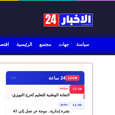
سياسة
جهات
مجتمع
الرئيسية
اقتصا
24 ساعة
LIVE
سياسة
12:19
النقابة الوطنية للتعليم تُحرج التويزي:
أين دراسة 70% من أساتذة الحوز؟
مجتمع
12:05
نشرة إنذارية.. موجة حر تصل إلى 47