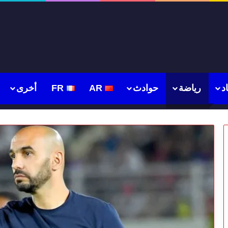
د
رياضة
حوادث
AR
FR
أخرى