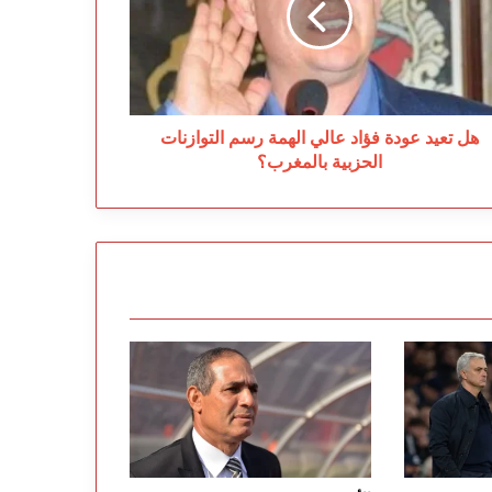
لي
همة
سم
توازنات
حزبية
لمغرب؟
هل تعيد عودة فؤاد عالي الهمة رسم التوازنات
الحزبية بالمغرب؟