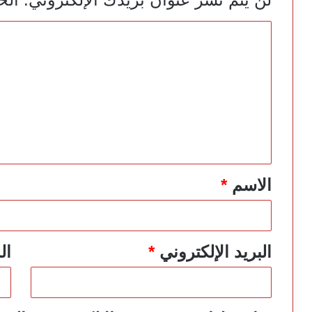
ا
ل
ت
ع
ل
ي
ق
*
الاسم
*
البريد الإلكتروني
*
ال