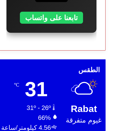
تابعنا على واتساب
الطقس
31
℃
Rabat
31º - 26º
66%
غيوم متفرقة
4.56 كيلومتر/ساعة