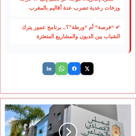
وزخات رعدية تضرب عدة أقاليم بالمغرب
✔ “فرصة” أم “ورطة”؟.. برنامج عمور يترك
الشباب بين الديون والمشاريع المتعثرة
تقرير
رسمي
يدق
ناقوس
الخطر