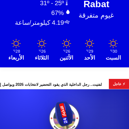
Rabat
31º - 25º
67%
غيوم متفرقة
4.19 كيلومتر/ساعة
28
26
26
29
30
℃
℃
℃
℃
℃
السبت
الأحد
الأثنين
الثلاثاء
الأربعاء
⚡ عاجل
دوس” تخطف الأضواء
لفتيت.. رجل الداخلية الذي يقود التحضير لانتخابات 2026 ويواصل إصلاح الوزار