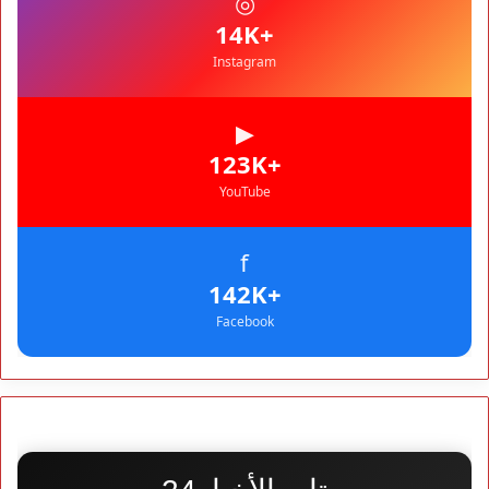
◎
موازين النفوذ في المغرب العربي
+14K
Instagram
▶
+123K
YouTube
f
+142K
Facebook