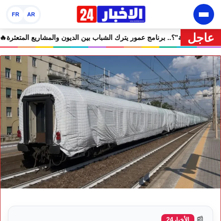
FR
AR
عاجل
🔥 “فرصة” أم “ورطة”؟.. برنامج عمور يترك الشباب بين الديون 
📰
الأخبار24