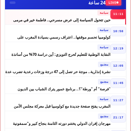
24 ساعة
LIVE
سياسة
11:11
حين تتحول السياسة إلى عرض مسرحي.. فاطمة خير في مرمى
التعليقات الساخرة
سياسة
10:58
كولومبيا تحسم موقفها.. اعتراف رسمي بسيادة المغرب على
الصحراء
سياسة
12:19
النقابة الوطنية للتعليم تُحرج التويزي: أين دراسة 70% من أساتذة
الحوز؟
مجتمع
12:05
نشرة إنذارية.. موجة حر تصل إلى 47 درجة وزخات رعدية تضرب عدة
أقاليم بالمغرب
مجتمع
11:45
"فرصة" أم "ورطة"؟.. برنامج عمور يترك الشباب بين الديون
والمشاريع المتعثرة
سياسة
11:27
المغرب يفتح صفحة جديدة مع كولومبيا قبل معركة مجلس الأمن
مجتمع
21:17
مهرجان إفران الدولي يختتم دورته الثامنة بنجاح كبير و"سمفونية
أحيدوس" تخطف الأضواء