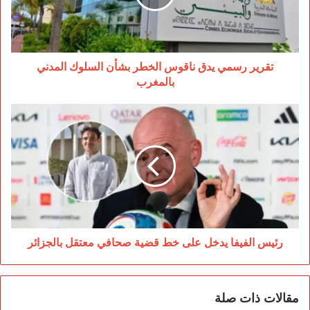
بشأن
السلوك
المدني
بالمغرب
تقرير رسمي يدق ناقوس الخطر بشأن السلوك المدني
بالمغرب
رئيس
الفيفا
يدخل
على
خط
قضية
صحافي
معتقل
بالجزائر
رئيس الفيفا يدخل على خط قضية صحافي معتقل بالجزائر
مقالات ذات صلة