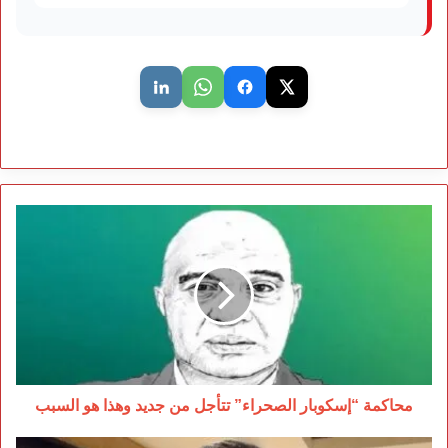
محاكمة
“إسكوبار
الصحراء”
تتأجل
من
جديد
وهذا
هو
السبب
محاكمة “إسكوبار الصحراء” تتأجل من جديد وهذا هو السبب
سلا