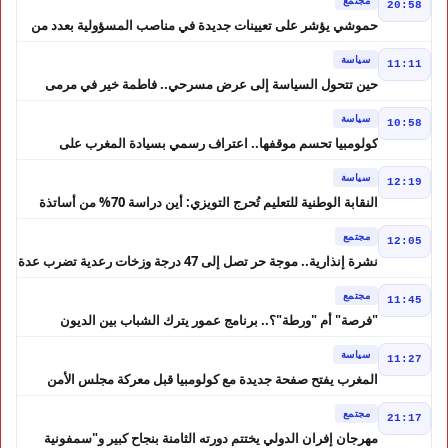
20:58
حموشي يؤشر على تعيينات جديدة في مناصب المسؤولية بعدد من
ولايات أمن المملكة
سياسة
11:11
حين تتحول السياسة إلى عرض مسرحي.. فاطمة خير في مرمى
التعليقات الساخرة
سياسة
10:58
كولومبيا تحسم موقفها.. اعتراف رسمي بسيادة المغرب على
الصحراء
سياسة
12:19
النقابة الوطنية للتعليم تُحرج التويزي: أين دراسة 70% من أساتذة
الحوز؟
مجتمع
12:05
نشرة إنذارية.. موجة حر تصل إلى 47 درجة وزخات رعدية تضرب عدة
أقاليم بالمغرب
مجتمع
11:45
"فرصة" أم "ورطة"؟.. برنامج عمور يترك الشباب بين الديون
والمشاريع المتعثرة
سياسة
11:27
المغرب يفتح صفحة جديدة مع كولومبيا قبل معركة مجلس الأمن
مجتمع
21:17
مهرجان إفران الدولي يختتم دورته الثامنة بنجاح كبير و"سمفونية