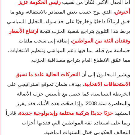
أما الجدل الأكبر، فكان من نصيب
رئيس الحكومة عزيز
أخنوش
، الذي لوح حسب بعض المصادر بالاستقالة، وهو ما
خلق ارتباكًا داخليًا وخارجيًا على حد سواء. التحليل السياسي
يربط هذا التلويح بتراجع شعبية الحزب نتيجة
ارتفاع الأسعار
وفقدان الثقة بين المواطنين
، إضافة إلى سحب ملفات
حساسة من قبله، بما فيها دعم المواشي وتنظيم الانتخابات،
مما عمّق الانطباع العام بتراجع مصداقية الحزب.
ويشير المحللون إلى أن
التحركات الحالية عادة ما تسبق
الاستحقاقات الانتخابية
، بهدف ضمان تموقع استراتيجي على
الخريطة السياسية، كما حصل مع تأسيس حزب الأصالة
والمعاصرة سنة 2008. وإذا صحّت هذه الأنباء، فقد يفرز
المشهد
حزبًا جديدًا بتركيبة مختلفة وإيديولوجية جديدة
، قادراً
ربما على استعادة ثقة المواطنين التي فقدتها أحزاب
التحالف الحكومي خلال السنوات الماضية.