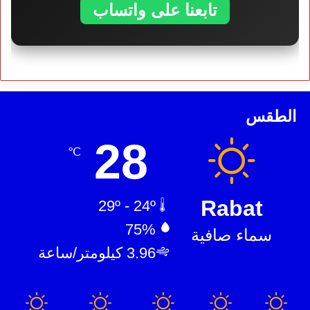
تابعنا على واتساب
الطقس
28
℃
Rabat
29º - 24º
75%
سماء صافية
3.96 كيلومتر/ساعة