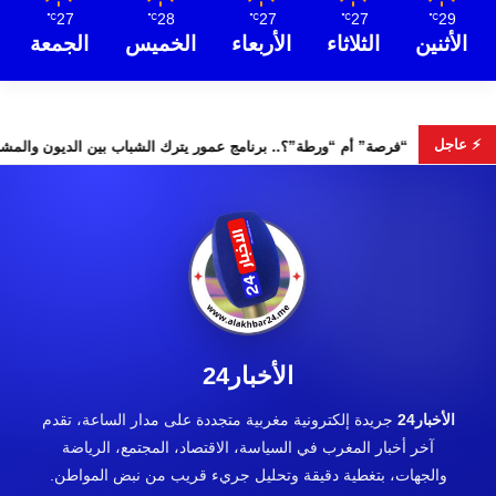
27
28
27
27
29
℃
℃
℃
℃
℃
الأثنين
الثلاثاء
الأربعاء
الخميس
الجمعة
⚡ عاجل
“فرصة” أم “ورطة”؟.. برنامج عمور يترك الشباب بين
الأخبار24
الأخبار24
جريدة إلكترونية مغربية متجددة على مدار الساعة، تقدم
آخر أخبار المغرب في السياسة، الاقتصاد، المجتمع، الرياضة
والجهات، بتغطية دقيقة وتحليل جريء قريب من نبض المواطن.