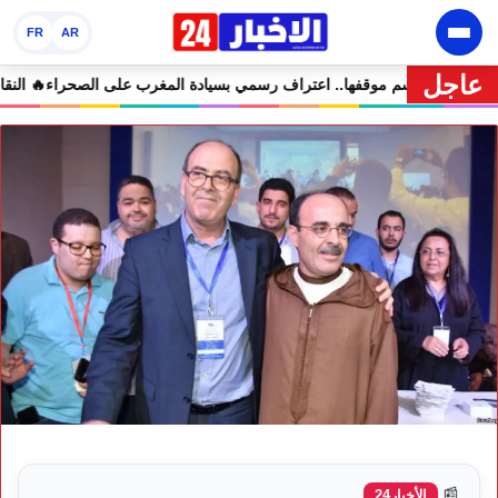
FR
AR
عاجل
ى التعليقات الساخرة
🔥 كولومبيا تحسم موقفها.. اعتراف رسمي بسيادة المغ
📰
الأخبار24