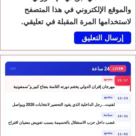
والموقع الإلكتروني في هذا المتصفح
لاستخدامها المرة المقبلة في تعليقي.
24 ساعة
LIVE
مجتمع
21:17
مهرجان إفران الدولي يختتم دورته الثامنة بنجاح كبير و"سمفونية
أحيدوس" تخطف الأضواء
مجتمع
13:23
لفتيت.. رجل الداخلية الذي يقود التحضير لانتخابات 2026 ويواصل
إصلاح الوزارة
سياسة
10:31
غضب داخل حزب الاستقلال بالحسيمة بسبب تفويض مضيان اقتراح
مرشح الانتخابات التشريعية
مجتمع
11:52