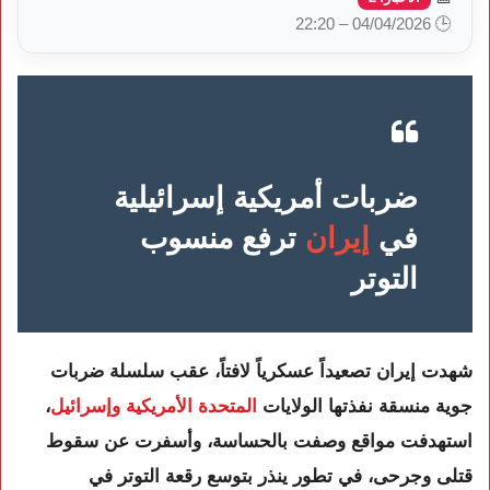
🕒 04/04/2026 – 22:20
ضربات أمريكية إسرائيلية
في
إيران
ترفع منسوب
التوتر
شهدت
إيران
تصعيداً عسكرياً لافتاً، عقب سلسلة ضربات
جوية منسقة نفذتها
الولايات
المتحدة الأمريكية
و
إسرائيل
،
استهدفت مواقع وصفت بالحساسة، وأسفرت عن سقوط
قتلى وجرحى، في تطور ينذر بتوسع رقعة التوتر في