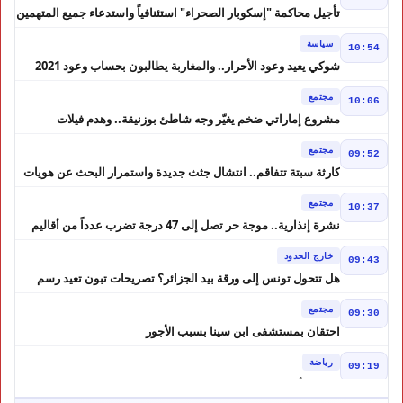
تأجيل محاكمة "إسكوبار الصحراء" استئنافياً واستدعاء جميع المتهمين
في حالة سراح
سياسة
10:54
شوكي يعيد وعود الأحرار.. والمغاربة يطالبون بحساب وعود 2021
مجتمع
10:06
مشروع إماراتي ضخم يغيّر وجه شاطئ بوزنيقة.. وهدم فيلات
وكابينات ينطلق في شتنبر
مجتمع
09:52
كارثة سبتة تتفاقم.. انتشال جثث جديدة واستمرار البحث عن هويات
الضحايا
مجتمع
10:37
نشرة إنذارية.. موجة حر تصل إلى 47 درجة تضرب عدداً من أقاليم
المغرب
خارج الحدود
09:43
هل تتحول تونس إلى ورقة بيد الجزائر؟ تصريحات تبون تعيد رسم
موازين النفوذ في المغرب العربي
مجتمع
09:30
احتقان بمستشفى ابن سينا بسبب الأجور
رياضة
09:19
لبؤات الأطلس إلى ربع النهائي في الصدارة