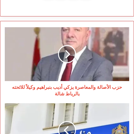
حزب
الأصالة
والمعاصرة
يزكي
أديب
بنبراهيم
وكيلاً
للائحته
بالرباط
شالة
حزب الأصالة والمعاصرة يزكي أديب بنبراهيم وكيلاً للائحته
بالرباط شالة
فضيحة
مباراة
وزارة
التجهيز:
إقصاء