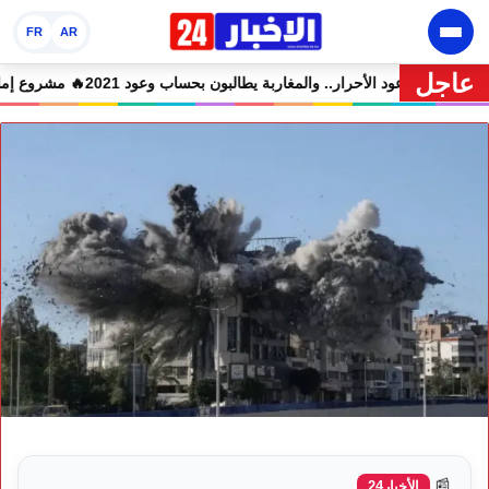
FR
AR
عاجل
متهمين في حالة سراح
🔥 شوكي يعيد وعود الأحرار.. والمغاربة يطالبون بحساب وعود 
📰
الأخبار24