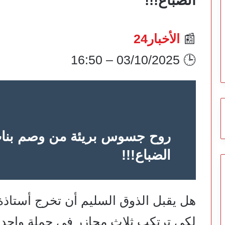
الضباع!!!
📰
الأخبار24
🕒 03/10/2025 – 16:50
روح جسوس بريئة من وصم بنات 
الضباع!!!
هل يقبل الذوق السليم أن تخرج أستاذة 
لكي ترتكب ثلاث مجازر في جملة واحد