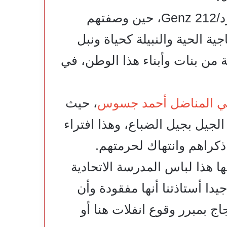
– المجزرة الأولى في حق شباب جيل زد/Genz 212، حين وصفتهم
ية الحية والنبيلة كحياة ونبل
 من بنات وأبناء هذا الوطن، في
ي المناضل أحمد جسوس
، حيث
جيل بجيل الضباع، وهذا افتراء
ذكراهم وانتهاك لحرمتهم.
ا هذا لباس المدرسة الاتحادية
ا أستاذتنا أنها مفقودة وأن
جاج بمبرر وقوع انفلات هنا أو