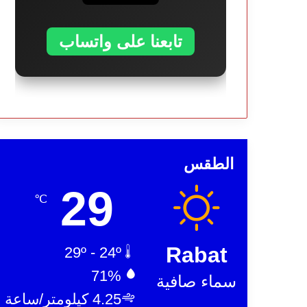
تابعنا على واتساب
الطقس
29
℃
Rabat
29º - 24º
71%
سماء صافية
4.25 كيلومتر/ساعة