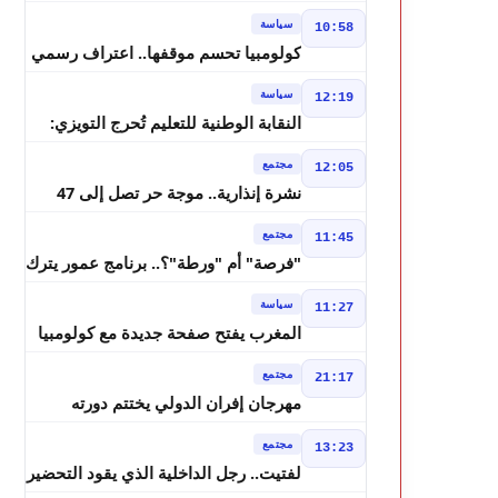
مسرحي.. فاطمة خير في مرمى
سياسة
10:58
التعليقات الساخرة
كولومبيا تحسم موقفها.. اعتراف رسمي
بسيادة المغرب على الصحراء
سياسة
12:19
النقابة الوطنية للتعليم تُحرج التويزي:
أين دراسة 70% من أساتذة الحوز؟
مجتمع
12:05
نشرة إنذارية.. موجة حر تصل إلى 47
درجة وزخات رعدية تضرب عدة أقاليم
مجتمع
11:45
بالمغرب
"فرصة" أم "ورطة"؟.. برنامج عمور يترك
الشباب بين الديون والمشاريع المتعثرة
سياسة
11:27
المغرب يفتح صفحة جديدة مع كولومبيا
قبل معركة مجلس الأمن
مجتمع
21:17
مهرجان إفران الدولي يختتم دورته
الثامنة بنجاح كبير و"سمفونية أحيدوس"
مجتمع
13:23
تخطف الأضواء
لفتيت.. رجل الداخلية الذي يقود التحضير
لانتخابات 2026 ويواصل إصلاح الوزارة