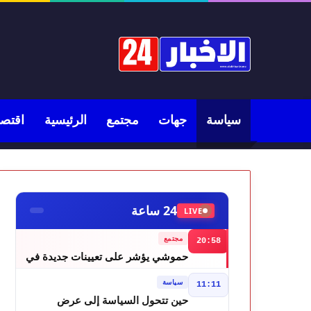
سياسة
جهات
مجتمع
الرئيسية
اقتصا
24 ساعة
LIVE
مجتمع
20:58
حموشي يؤشر على تعيينات جديدة في
مناصب المسؤولية بعدد من ولايات أمن
سياسة
11:11
المملكة
حين تتحول السياسة إلى عرض