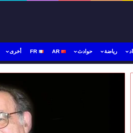
د
رياضة
حوادث
AR
FR
أخرى