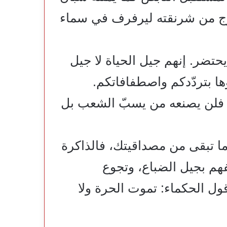
وج من شرنقته ليرفرف في سماء
حتضر. إنهم جيل الحياة لا جيل
ها بتردّدكم واصطفافاتكم.
، فلن يصنعه من يسبّ الشعب بل
ما تبقى من مصداقيتك، فالذاكرة
م بجيل الضباع، وتجوع
قول الحكماء: تموت الحرة ولا