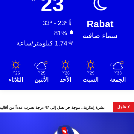
23
Rabat
33º - 23º
81%
سماء صافية
1.74 كيلومتر/ساعة
26
25
26
29
33
℃
℃
℃
℃
℃
الجمعة
السبت
الأحد
الأثنين
الثلاثاء
⚡ عاجل
 عن هويات الضحايا
نشرة إنذارية.. موجة حر تصل إلى 47 درجة تضرب عدداً من أقاليم المغرب