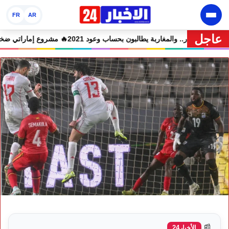
FR
AR
عاجل
حالة سراح
🔥 شوكي يعيد وعود الأحرار.. والمغاربة يطالبون بحساب وعود 2021
🔥
📰
الأخبار24