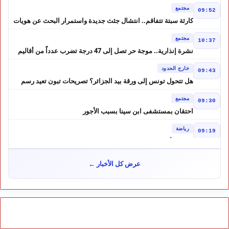
وكابينات ينطلق في شتنبر
مجتمع
09:52
كارثة سبتة تتفاقم.. انتشال جثث جديدة واستمرار البحث عن هويات
الضحايا
مجتمع
10:37
نشرة إنذارية.. موجة حر تصل إلى 47 درجة تضرب عدداً من أقاليم
المغرب
خارج الحدود
09:43
هل تتحول تونس إلى ورقة بيد الجزائر؟ تصريحات تبون تعيد رسم
موازين النفوذ في المغرب العربي
مجتمع
09:30
احتقان بمستشفى ابن سينا بسبب الأجور
رياضة
09:19
لبؤات الأطلس إلى ربع النهائي في الصدارة
مجتمع
12:57
عرض كل الأخبار ←
كيف تحولت إشاعة إلى موجة هجرة ؟ حكم المحكمة العليا الإسبانية
أشعل أزمة سبتة
مجتمع
10:46
هل لعبت حسابات من الجزائر دورًا في أحداث سبتة؟ تقرير إسباني
يكشف المعطيات
مجتمع
10:24