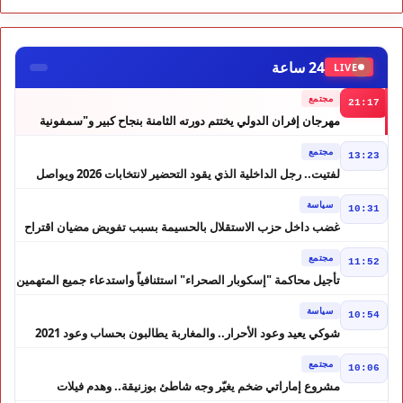
24 ساعة
LIVE
مجتمع
21:17
مهرجان إفران الدولي يختتم دورته الثامنة بنجاح كبير و"سمفونية
أحيدوس" تخطف الأضواء
مجتمع
13:23
لفتيت.. رجل الداخلية الذي يقود التحضير لانتخابات 2026 ويواصل
إصلاح الوزارة
سياسة
10:31
غضب داخل حزب الاستقلال بالحسيمة بسبب تفويض مضيان اقتراح
مرشح الانتخابات التشريعية
مجتمع
11:52
تأجيل محاكمة "إسكوبار الصحراء" استئنافياً واستدعاء جميع المتهمين
في حالة سراح
سياسة
10:54
شوكي يعيد وعود الأحرار.. والمغاربة يطالبون بحساب وعود 2021
مجتمع
10:06
مشروع إماراتي ضخم يغيّر وجه شاطئ بوزنيقة.. وهدم فيلات