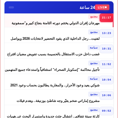
24 ساعة
LIVE
مجتمع
21:17
مهرجان إفران الدولي يختتم دورته الثامنة بنجاح كبير و"سمفونية
أحيدوس" تخطف الأضواء
مجتمع
13:23
لفتيت.. رجل الداخلية الذي يقود التحضير لانتخابات 2026 ويواصل
إصلاح الوزارة
سياسة
10:31
غضب داخل حزب الاستقلال بالحسيمة بسبب تفويض مضيان اقتراح
مرشح الانتخابات التشريعية
مجتمع
11:52
تأجيل محاكمة "إسكوبار الصحراء" استئنافياً واستدعاء جميع المتهمين
في حالة سراح
سياسة
10:54
شوكي يعيد وعود الأحرار.. والمغاربة يطالبون بحساب وعود 2021
مجتمع
10:06
مشروع إماراتي ضخم يغيّر وجه شاطئ بوزنيقة.. وهدم فيلات
وكابينات ينطلق في شتنبر
مجتمع
09:52
كارثة سبتة تتفاقم.. انتشال جثث جديدة واستمرار البحث عن هويات