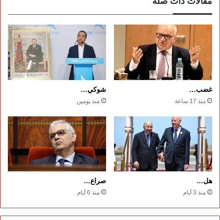
مقالات ذات صلة
غضب…
شوكي…
منذ 17 ساعة
منذ يومين
هل…
صراع…
منذ 3 أيام
منذ 6 أيام