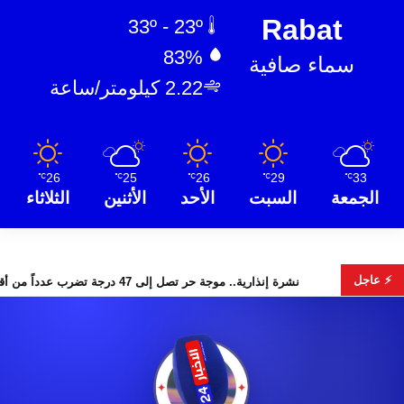
Rabat
33º - 23º
83%
سماء صافية
2.22 كيلومتر/ساعة
26
25
26
29
33
℃
℃
℃
℃
℃
الجمعة
السبت
الأحد
الأثنين
الثلاثاء
⚡ عاجل
لبحث عن هويات الضحايا
نشرة إنذارية.. موجة حر تصل إلى 47 درجة تضرب عدداً من أقاليم المغرب