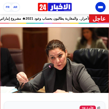
FR
AR
عاجل
ين في حالة سراح
🔥 شوكي يعيد وعود الأحرار.. والمغاربة يطالبون بحساب وعود 2021
📰
الأخبار24