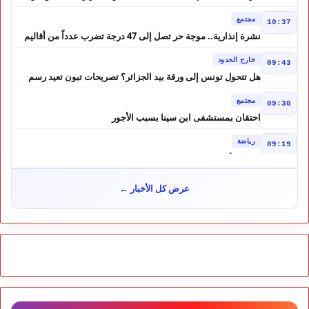
الضحايا
مجتمع
10:37
نشرة إنذارية.. موجة حر تصل إلى 47 درجة تضرب عدداً من أقاليم
المغرب
خارج الحدود
09:43
هل تتحول تونس إلى ورقة بيد الجزائر؟ تصريحات تبون تعيد رسم
موازين النفوذ في المغرب العربي
مجتمع
09:30
احتقان بمستشفى ابن سينا بسبب الأجور
رياضة
09:19
لبؤات الأطلس إلى ربع النهائي في الصدارة
مجتمع
12:57
عرض كل الأخبار ←
كيف تحولت إشاعة إلى موجة هجرة ؟ حكم المحكمة العليا الإسبانية
أشعل أزمة سبتة
مجتمع
10:46
هل لعبت حسابات من الجزائر دورًا في أحداث سبتة؟ تقرير إسباني
يكشف المعطيات
مجتمع
10:24
طقس الاثنين بالمغرب.. أجواء حارة بعدد من المناطق ورعود مرتقبة
بالأطلس والجنوب الشرقي
مجتمع
09:51