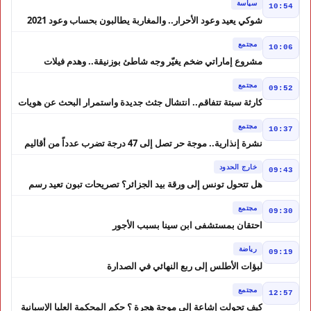
سياسة
10:54
شوكي يعيد وعود الأحرار.. والمغاربة يطالبون بحساب وعود 2021
مجتمع
10:06
مشروع إماراتي ضخم يغيّر وجه شاطئ بوزنيقة.. وهدم فيلات
وكابينات ينطلق في شتنبر
مجتمع
09:52
كارثة سبتة تتفاقم.. انتشال جثث جديدة واستمرار البحث عن هويات
الضحايا
مجتمع
10:37
نشرة إنذارية.. موجة حر تصل إلى 47 درجة تضرب عدداً من أقاليم
المغرب
خارج الحدود
09:43
هل تتحول تونس إلى ورقة بيد الجزائر؟ تصريحات تبون تعيد رسم
موازين النفوذ في المغرب العربي
مجتمع
09:30
احتقان بمستشفى ابن سينا بسبب الأجور
رياضة
09:19
لبؤات الأطلس إلى ربع النهائي في الصدارة
مجتمع
12:57
كيف تحولت إشاعة إلى موجة هجرة ؟ حكم المحكمة العليا الإسبانية