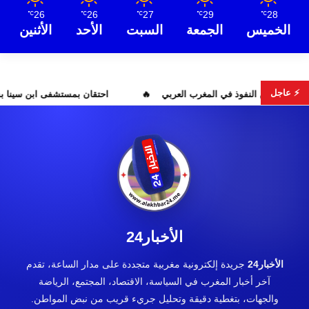
26
26
27
29
28
℃
℃
℃
℃
℃
الخميس
الجمعة
السبت
الأحد
الأثنين
⚡ عاجل
يحات تبون تعيد رسم موازين النفوذ في المغرب العربي
احتقان بمستش
الأخبار24
الأخبار24
جريدة إلكترونية مغربية متجددة على مدار الساعة، تقدم
آخر أخبار المغرب في السياسة، الاقتصاد، المجتمع، الرياضة
والجهات، بتغطية دقيقة وتحليل جريء قريب من نبض المواطن.