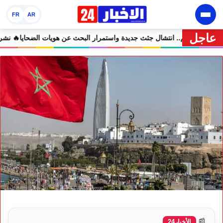
FR
AR
عاجل
ينطلق في شتنبر
🔥 كارثة سبتة تتفاقم.. انتشال جثث جديدة واستمرار البحث عن
📰
الأخبار24