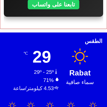
تابعنا على واتساب
الطقس
29
℃
Rabat
29º - 25º
71%
سماء صافية
4.53 كيلومتر/ساعة