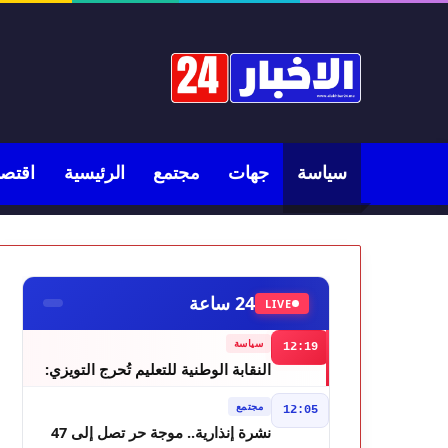
سياسة
جهات
مجتمع
الرئيسية
اقتصا
24 ساعة
LIVE
سياسة
12:19
النقابة الوطنية للتعليم تُحرج التويزي:
أين دراسة 70% من أساتذة الحوز؟
مجتمع
12:05
نشرة إنذارية.. موجة حر تصل إلى 47