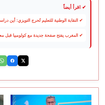
✔ اقرأ أيضاً
✔ النقابة الوطنية للتعليم تُحرج التويزي: أين دراسة 70% من أساتذة الح
✔ المغرب يفتح صفحة جديدة مع كولومبيا قبل م
حين
إد
يصل
لش