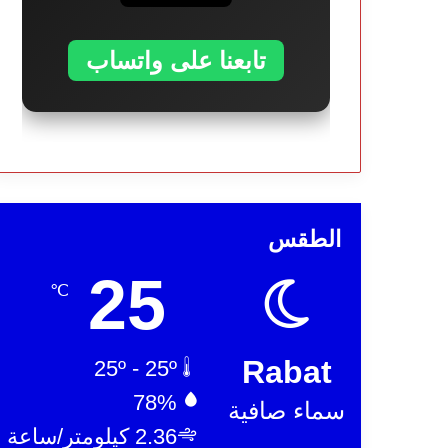
تابعنا على واتساب
الطقس
25
℃
Rabat
25º - 25º
78%
سماء صافية
2.36 كيلومتر/ساعة