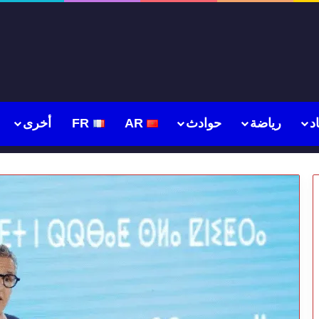
د
رياضة
حوادث
AR
FR
أخرى