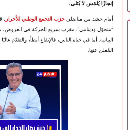
إنجازًا يُلمَس لا يُتلى.
أمام حشد من مناضلي
حزب التجمع الوطني للأحرار
، ق
“متحوّل ودينامي”. مغرب سريع الحركة في العروض، نش
البيانية. أما في حياة الناس، فالإيقاع أبطأ، والتقدّم غالبً
المُعلن عنها.