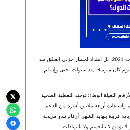
الرجل شدّد على أن “مسار الإنجازات” ليس وليد انتخابات 2021، بل امتداد لمسار حزبي انطلق منذ
عيشه اليوم كان مبرمجًا منذ سنوات، حتى وإن لم
قام الثقيلة الوطء: توحيد التغطية الصحية
، واستفادة أربعة ملايين أسرة من الدعم
120 درهم شهريًا، مع زيادة قريبة بنهاية الشهر. أرقام تبدو مريحة
تؤمن لا بالتعميم ولا بالزيادات.