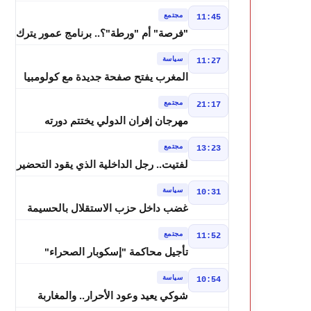
درجة وزخات رعدية تضرب عدة أقاليم
مجتمع
11:45
بالمغرب
"فرصة" أم "ورطة"؟.. برنامج عمور يترك
الشباب بين الديون والمشاريع المتعثرة
سياسة
11:27
المغرب يفتح صفحة جديدة مع كولومبيا
قبل معركة مجلس الأمن
مجتمع
21:17
مهرجان إفران الدولي يختتم دورته
الثامنة بنجاح كبير و"سمفونية أحيدوس"
مجتمع
13:23
تخطف الأضواء
لفتيت.. رجل الداخلية الذي يقود التحضير
لانتخابات 2026 ويواصل إصلاح الوزارة
سياسة
10:31
غضب داخل حزب الاستقلال بالحسيمة
بسبب تفويض مضيان اقتراح مرشح
مجتمع
11:52
الانتخابات التشريعية
تأجيل محاكمة "إسكوبار الصحراء"
استئنافياً واستدعاء جميع المتهمين في
سياسة
10:54
حالة سراح
شوكي يعيد وعود الأحرار.. والمغاربة
يطالبون بحساب وعود 2021