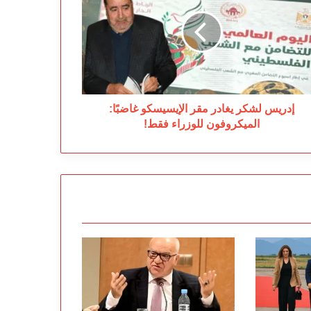
ادر
ر
إيسيسكو
ضبًا:
ميكروفون
وزراء
ط!
إدريس لشكر يغادر مقر الإيسيسكو غاضبًا:
الميكروفون للوزراء فقط!