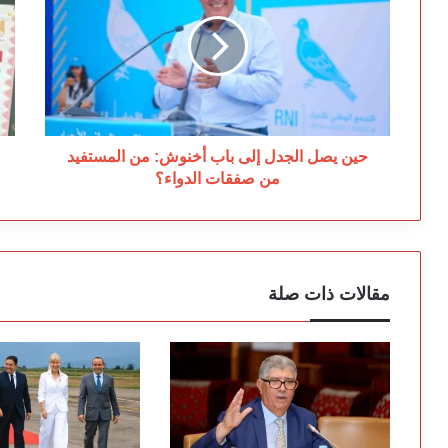
الجدل
يغ
إلى
مق
باب
ال
أخنوش:
غا
من
ال
المستفيد
لل
من
فق
صفقات
حين يصل الجدل إلى باب أخنوش: من المستفيد
الدواء؟
من صفقات الدواء؟
مقالات ذات صلة