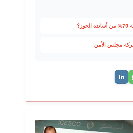
وز؟
عركة مجلس الأمن
ريس
كر