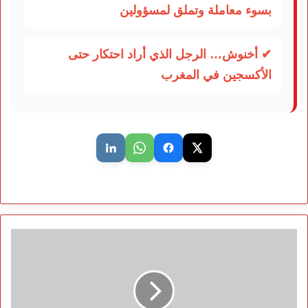
بسوء معاملة وتملق لمسؤولين
✔ أخنوش… الرجل الذي أراد احتكار حتى
الأكسجين في المغرب
البوليساريو
في
مأزق
دولي:
خطاب
قديم