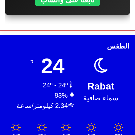
الطقس
24
℃
Rabat
24º - 24º
83%
سماء صافية
2.34 كيلومتر/ساعة