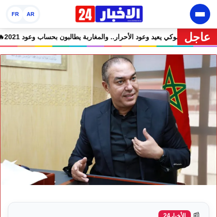
FR
AR
عاجل
اء جميع المتهمين في حالة سراح
🔥 شوكي يعيد وعود الأحرار.. والمغاربة يطالبون 
📰
الأخبار24