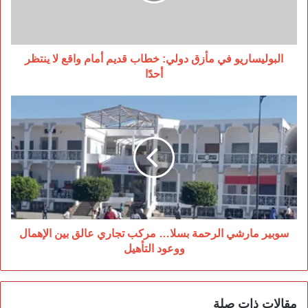
أمام
واقع
لا
ينتظر
البوليساريو في مأزق دولي: خطاب قديم أمام واقع لا ينتظر
أحدًا
أحدًا
سوبير
مارشي
الرحمة
بسلا…
مركب
تجاري
عالق
بين
الإهمال
ووعود
سوبير مارشي الرحمة بسلا… مركب تجاري عالق بين الإهمال
التأهيل
ووعود التأهيل
مقالات ذات صلة