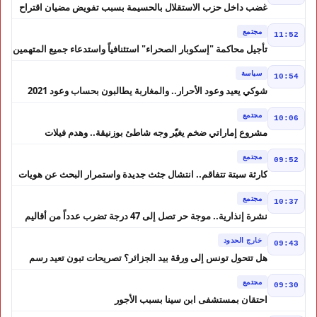
غضب داخل حزب الاستقلال بالحسيمة بسبب تفويض مضيان اقتراح
مرشح الانتخابات التشريعية
مجتمع
11:52
تأجيل محاكمة "إسكوبار الصحراء" استئنافياً واستدعاء جميع المتهمين
في حالة سراح
سياسة
10:54
شوكي يعيد وعود الأحرار.. والمغاربة يطالبون بحساب وعود 2021
مجتمع
10:06
مشروع إماراتي ضخم يغيّر وجه شاطئ بوزنيقة.. وهدم فيلات
وكابينات ينطلق في شتنبر
مجتمع
09:52
كارثة سبتة تتفاقم.. انتشال جثث جديدة واستمرار البحث عن هويات
الضحايا
مجتمع
10:37
نشرة إنذارية.. موجة حر تصل إلى 47 درجة تضرب عدداً من أقاليم
المغرب
خارج الحدود
09:43
هل تتحول تونس إلى ورقة بيد الجزائر؟ تصريحات تبون تعيد رسم
موازين النفوذ في المغرب العربي
مجتمع
09:30
احتقان بمستشفى ابن سينا بسبب الأجور