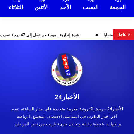
26
26
26
29
31
℃
℃
℃
℃
℃
الجمعة
السبت
الأحد
الأثنين
الثلاثاء
⚡ عاجل
واستمرار البحث عن هويات الضحايا
نشرة إنذارية.. موجة حر تصل إلى 47 درجة تضرب عدداً من أقاليم المغرب
الأخبار24
الأخبار24
جريدة إلكترونية مغربية متجددة على مدار الساعة، تقدم
آخر أخبار المغرب في السياسة، الاقتصاد، المجتمع، الرياضة
والجهات، بتغطية دقيقة وتحليل جريء قريب من نبض المواطن.