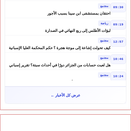
موازين النفوذ في المغرب العربي
مجتمع
09:30
احتقان بمستشفى ابن سينا بسبب الأجور
رياضة
09:19
لبؤات الأطلس إلى ربع النهائي في الصدارة
مجتمع
12:57
كيف تحولت إشاعة إلى موجة هجرة ؟ حكم المحكمة العليا الإسبانية
أشعل أزمة سبتة
مجتمع
10:46
هل لعبت حسابات من الجزائر دورًا في أحداث سبتة؟ تقرير إسباني
يكشف المعطيات
مجتمع
10:24
طقس الاثنين بالمغرب.. أجواء حارة بعدد من المناطق ورعود مرتقبة
بالأطلس والجنوب الشرقي
مجتمع
09:51
عرض كل الأخبار ←
زيادة مفاجئة في أسعار المحروقات بالمغرب.. درهم إضافي للغازوال
والبنزين ابتداءً من منتصف الليل
مجتمع
21:19
الداخلية تكشف معطيات جديدة حول أحداث سبتة ومليلية
سياسة
11:19