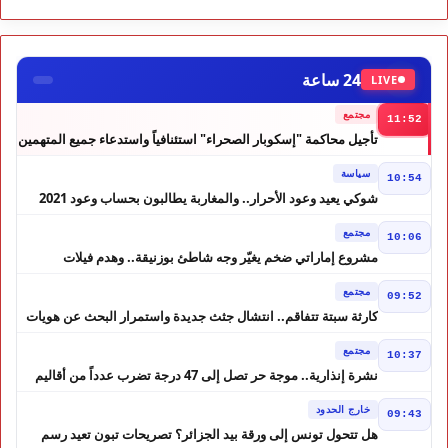
24 ساعة
LIVE
مجتمع
11:52
تأجيل محاكمة "إسكوبار الصحراء" استئنافياً واستدعاء جميع المتهمين
في حالة سراح
سياسة
10:54
شوكي يعيد وعود الأحرار.. والمغاربة يطالبون بحساب وعود 2021
مجتمع
10:06
مشروع إماراتي ضخم يغيّر وجه شاطئ بوزنيقة.. وهدم فيلات
وكابينات ينطلق في شتنبر
مجتمع
09:52
كارثة سبتة تتفاقم.. انتشال جثث جديدة واستمرار البحث عن هويات
الضحايا
مجتمع
10:37
نشرة إنذارية.. موجة حر تصل إلى 47 درجة تضرب عدداً من أقاليم
المغرب
خارج الحدود
09:43
هل تتحول تونس إلى ورقة بيد الجزائر؟ تصريحات تبون تعيد رسم