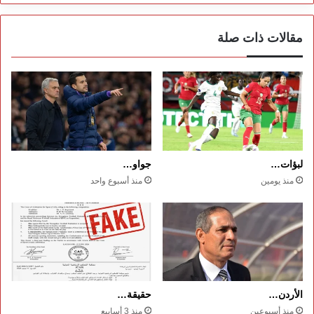
إفريقيا
مقالات ذات صلة
لبؤات…
جواو…
منذ يومين
منذ أسبوع واحد
الأردن…
حقيقة…
منذ أسبوعين
منذ 3 أسابيع