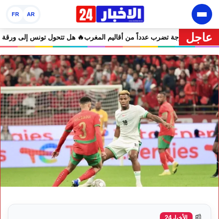
FR
AR
عاجل
ذارية.. موجة حر تصل إلى 47 درجة تضرب عدداً من أقاليم المغرب
🔥 هل 
📰
الأخبار24