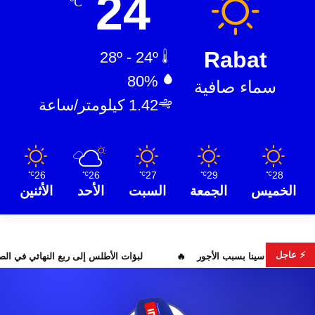
24
℃
Rabat
28º - 24º
80%
سماء صافية
1.42 كيلومتر/ساعة
26
26
27
29
28
℃
℃
℃
℃
℃
الخميس
الجمعة
السبت
الأحد
الأثنين
⚡ عاجل
احتقان بمستشفى ابن سينا بسبب الأجور
لبؤات الأطلس إلى ربع 