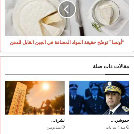
المواد
المضافة
في
الجبن
القابل
للدهن
“أونسا” توضّح حقيقة المواد المضافة في الجبن القابل للدهن
مقالات ذات صلة
حموشي…
نشرة…
منذ 4 ساعات
منذ يومين