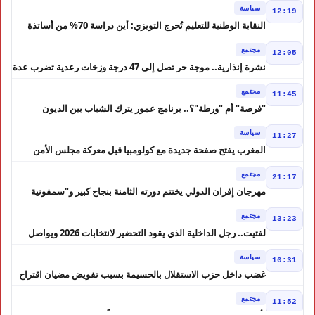
سياسة
12:19
النقابة الوطنية للتعليم تُحرج التويزي: أين دراسة 70% من أساتذة
الحوز؟
مجتمع
12:05
نشرة إنذارية.. موجة حر تصل إلى 47 درجة وزخات رعدية تضرب عدة
أقاليم بالمغرب
مجتمع
11:45
"فرصة" أم "ورطة"؟.. برنامج عمور يترك الشباب بين الديون
والمشاريع المتعثرة
سياسة
11:27
المغرب يفتح صفحة جديدة مع كولومبيا قبل معركة مجلس الأمن
مجتمع
21:17
مهرجان إفران الدولي يختتم دورته الثامنة بنجاح كبير و"سمفونية
أحيدوس" تخطف الأضواء
مجتمع
13:23
لفتيت.. رجل الداخلية الذي يقود التحضير لانتخابات 2026 ويواصل
إصلاح الوزارة
سياسة
10:31
غضب داخل حزب الاستقلال بالحسيمة بسبب تفويض مضيان اقتراح
مرشح الانتخابات التشريعية
مجتمع
11:52