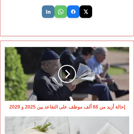
إحالة
أزيد
من
68
ألف
موظف
على
التقاعد
بين
2025
إحالة أزيد من 68 ألف موظف على التقاعد بين 2025 و 2029
و
2029
“أونسا”
توضّح
حقيقة