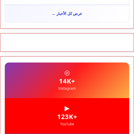
تأجيل محاكمة "إسكوبار الصحراء" استئنافياً واستدعاء جميع المتهمين
في حالة سراح
سياسة
10:54
عرض كل الأخبار ←
شوكي يعيد وعود الأحرار.. والمغاربة يطالبون بحساب وعود 2021
مجتمع
10:06
مشروع إماراتي ضخم يغيّر وجه شاطئ بوزنيقة.. وهدم فيلات
وكابينات ينطلق في شتنبر
مجتمع
09:52
كارثة سبتة تتفاقم.. انتشال جثث جديدة واستمرار البحث عن هويات
الضحايا
مجتمع
10:37
◎
نشرة إنذارية.. موجة حر تصل إلى 47 درجة تضرب عدداً من أقاليم
المغرب
+14K
Instagram
▶
+123K
YouTube