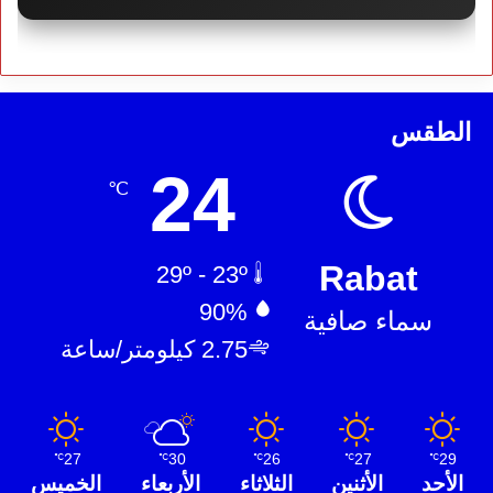
الطقس
24
℃
Rabat
29º - 23º
90%
سماء صافية
2.75 كيلومتر/ساعة
27
30
26
27
29
℃
℃
℃
℃
℃
الأحد
الأثنين
الثلاثاء
الأربعاء
الخميس