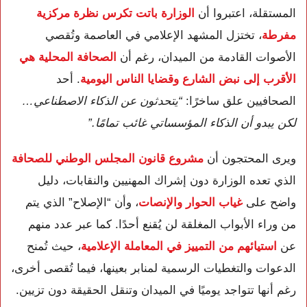
المستقلة، اعتبروا أن
الوزارة باتت تكرس نظرة مركزية
مفرطة
، تختزل المشهد الإعلامي في العاصمة وتُقصي
الأصوات القادمة من الميدان، رغم أن
الصحافة المحلية هي
الأقرب إلى نبض الشارع وقضايا الناس اليومية
. أحد
الصحافيين علق ساخرًا:
“يتحدثون عن الذكاء الاصطناعي…
لكن يبدو أن الذكاء المؤسساتي غائب تمامًا.”
ويرى المحتجون أن
مشروع قانون المجلس الوطني للصحافة
الذي تعده الوزارة دون إشراك المهنيين والنقابات، دليل
واضح على
غياب الحوار والإنصات
، وأن “الإصلاح” الذي يتم
من وراء الأبواب المغلقة لن يُقنع أحدًا. كما عبر عدد منهم
عن
استيائهم من التمييز في المعاملة الإعلامية
، حيث تُمنح
الدعوات والتغطيات الرسمية لمنابر بعينها، فيما تُقصى أخرى،
رغم أنها تتواجد يوميًا في الميدان وتنقل الحقيقة دون تزيين.