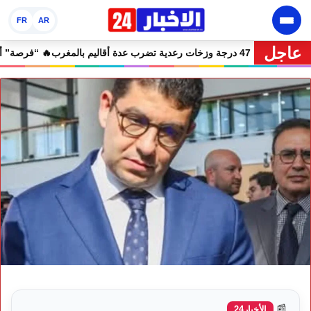
FR
AR
عاجل
🔥 نشرة إنذارية.. موجة حر تصل إلى 47 درجة وزخات رعدية تضرب عدة أقاليم بالمغرب
📰
الأخبار24