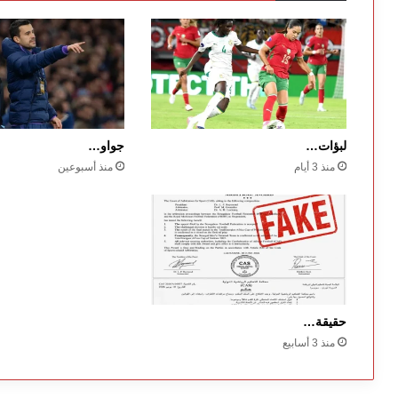
لبؤات…
جواو…
منذ 3 أيام
منذ أسبوعين
حقيقة…
منذ 3 أسابيع