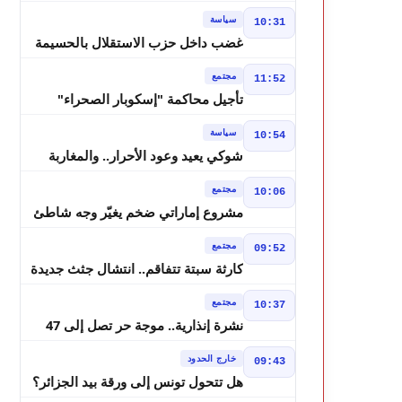
لانتخابات 2026 ويواصل إصلاح الوزارة
سياسة
10:31
غضب داخل حزب الاستقلال بالحسيمة
بسبب تفويض مضيان اقتراح مرشح
مجتمع
11:52
الانتخابات التشريعية
تأجيل محاكمة "إسكوبار الصحراء"
استئنافياً واستدعاء جميع المتهمين في
سياسة
10:54
حالة سراح
شوكي يعيد وعود الأحرار.. والمغاربة
يطالبون بحساب وعود 2021
مجتمع
10:06
مشروع إماراتي ضخم يغيّر وجه شاطئ
بوزنيقة.. وهدم فيلات وكابينات ينطلق
مجتمع
09:52
في شتنبر
كارثة سبتة تتفاقم.. انتشال جثث جديدة
واستمرار البحث عن هويات الضحايا
مجتمع
10:37
نشرة إنذارية.. موجة حر تصل إلى 47
درجة تضرب عدداً من أقاليم المغرب
خارج الحدود
09:43
هل تتحول تونس إلى ورقة بيد الجزائر؟
تصريحات تبون تعيد رسم موازين النفوذ