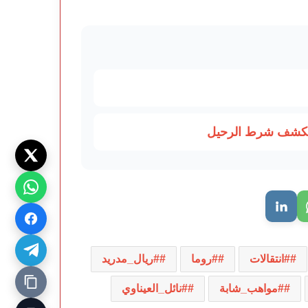
ويكشف شرط الرحيل
#انتقالات
#روما
#ريال_مدريد
#مواهب_شابة
#نائل_العيناوي