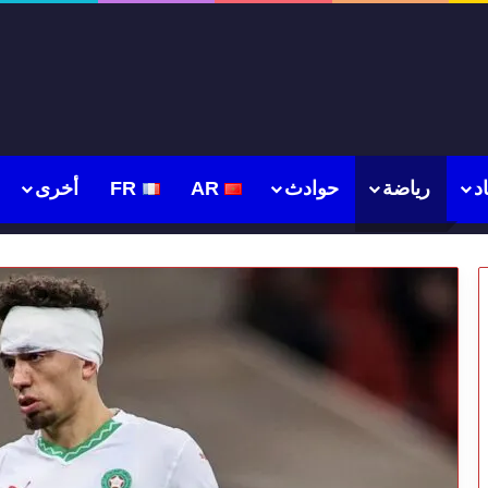
د
رياضة
حوادث
AR
FR
أخرى