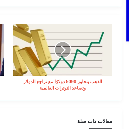
الذهب
رب
يتجاوز
مل
5090
در
دولارًا
وم
مع
رق
تراجع
زي
الدولار
تح
وتصاعد
مج
التوترات
ال
العالمية
الذهب يتجاوز 5090 دولارًا مع تراجع الدولار
وتصاعد التوترات العالمية
مقالات ذات صلة