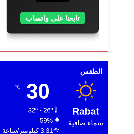
تابعنا على واتساب
الطقس
30
℃
Rabat
32º - 26º
59%
سماء صافية
3.31 كيلومتر/ساعة