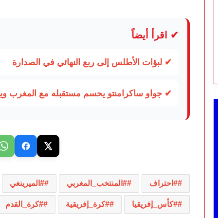
✔ اقرأ أيضاً
✔ لبؤات الأطلس إلى ربع النهائي في الصدارة
✔ جواو ساكرامنتو يحسم مستقبله مع المغرب 
#احتراف
#المنتخب_المغربي
#الميرينغي
#كأس_إفريقيا
#كرة_إفريقية
#كرة_القدم