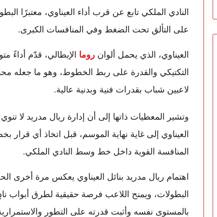
النادي الملكي تابع عن قرب أداء العيناوي، معتبرًا البط
على التألق تحت الضغط وفي المنافسات الكبرى.
العيناوي، الذي يحمل ألوان
روما
الإيطالي، قدّم أداءً م
التكتيكي والقدرة على ربط الخطوط، وهو ما جعله محط 
لاعبين شباب بقدرات فنية وبدنية عالية.
وتشير المعطيات ذاتها إلى أن إدارة ريال مدريد لا تن
العيناوي إلى غاية نهاية الموسم، قبل اتخاذ أي قرار 
المنافسة القوية داخل خط وسط النادي الملكي.
اهتمام ريال مدريد بنائل العيناوي يعكس مرة أخرى ال
البطولات، ويمنح اللاعب فرصة حقيقية لطرق أبواب نادٍ م
بالمستوى نفسه وأثبت قدرته على التطور والاستمرارية