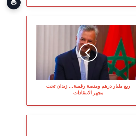
ع
يار
هم
نصة
مية…
دان
ت
هر
انتقادات
ربع مليار درهم ومنصة رقمية… زيدان تحت
مجهر الانتقادات