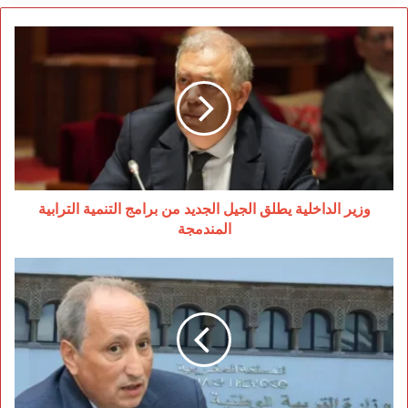
وزير
الداخلية
يطلق
الجيل
الجديد
من
برامج
التنمية
الترابية
المندمجة
وزير الداخلية يطلق الجيل الجديد من برامج التنمية الترابية
المندمجة
مدارس
الناظور
جاهزة…
والمستحقات
عالقة
في
دهاليز
الإدارة