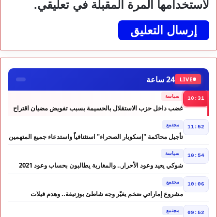
لاستخدامها المرة المقبلة في تعليقي.
24 ساعة
LIVE
سياسة
10:31
غضب داخل حزب الاستقلال بالحسيمة بسبب تفويض مضيان اقتراح
مرشح الانتخابات التشريعية
مجتمع
11:52
تأجيل محاكمة "إسكوبار الصحراء" استئنافياً واستدعاء جميع المتهمين
في حالة سراح
سياسة
10:54
شوكي يعيد وعود الأحرار.. والمغاربة يطالبون بحساب وعود 2021
مجتمع
10:06
مشروع إماراتي ضخم يغيّر وجه شاطئ بوزنيقة.. وهدم فيلات
وكابينات ينطلق في شتنبر
مجتمع
09:52