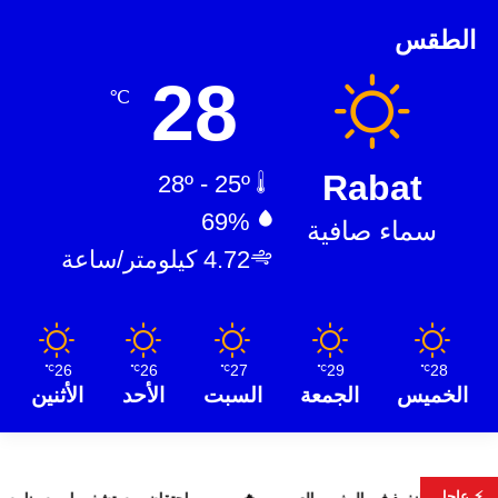
الطقس
28
℃
Rabat
28º - 25º
69%
سماء صافية
4.72 كيلومتر/ساعة
26
26
27
29
28
℃
℃
℃
℃
℃
الخميس
الجمعة
السبت
الأحد
الأثنين
⚡ عاجل