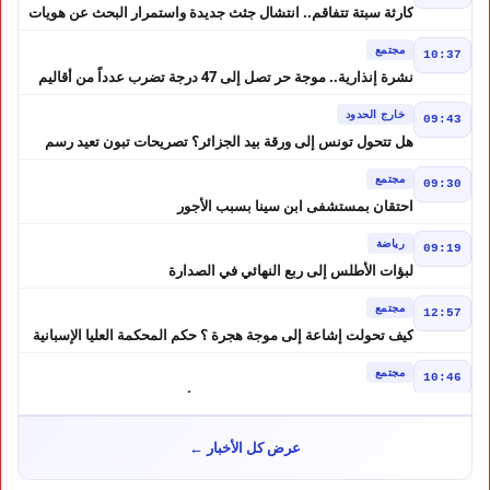
كارثة سبتة تتفاقم.. انتشال جثث جديدة واستمرار البحث عن هويات
الضحايا
مجتمع
10:37
نشرة إنذارية.. موجة حر تصل إلى 47 درجة تضرب عدداً من أقاليم
المغرب
خارج الحدود
09:43
هل تتحول تونس إلى ورقة بيد الجزائر؟ تصريحات تبون تعيد رسم
موازين النفوذ في المغرب العربي
مجتمع
09:30
احتقان بمستشفى ابن سينا بسبب الأجور
رياضة
09:19
لبؤات الأطلس إلى ربع النهائي في الصدارة
مجتمع
12:57
كيف تحولت إشاعة إلى موجة هجرة ؟ حكم المحكمة العليا الإسبانية
أشعل أزمة سبتة
مجتمع
10:46
هل لعبت حسابات من الجزائر دورًا في أحداث سبتة؟ تقرير إسباني
يكشف المعطيات
مجتمع
10:24
عرض كل الأخبار ←
طقس الاثنين بالمغرب.. أجواء حارة بعدد من المناطق ورعود مرتقبة
بالأطلس والجنوب الشرقي