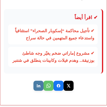
✔ اقرأ أيضاً
✔ تأجيل محاكمة “إسكوبار الصحراء” استئنافياً
واستدعاء جميع المتهمين في حالة سراح
✔ مشروع إماراتي ضخم يغيّر وجه شاطئ
بوزنيقة.. وهدم فيلات وكابينات ينطلق في شتنبر