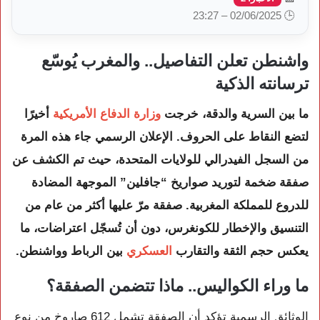
🕒 02/06/2025 – 23:27
واشنطن تعلن التفاصيل.. والمغرب يُوسّع
ترسانته الذكية
ما بين السرية والدقة، خرجت
وزارة الدفاع الأمريكية
أخيرًا
لتضع النقاط على الحروف. الإعلان الرسمي جاء هذه المرة
من السجل الفيدرالي للولايات المتحدة، حيث تم الكشف عن
صفقة ضخمة لتوريد صواريخ “جافلين” الموجهة المضادة
للدروع للمملكة المغربية. صفقة مرّ عليها أكثر من عام من
التنسيق والإخطار للكونغرس، دون أن تُسجّل اعتراضات، ما
يعكس حجم الثقة والتقارب
العسكري
بين الرباط وواشنطن.
ما وراء الكواليس.. ماذا تتضمن الصفقة؟
الوثائق الرسمية تؤكد أن الصفقة تشمل 612 صاروخ من نوع