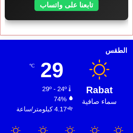
تابعنا على واتساب
الطقس
29
℃
Rabat
29º - 24º
74%
سماء صافية
4.17 كيلومتر/ساعة