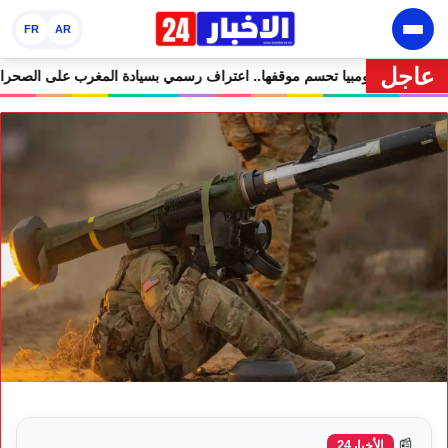
FR
AR
عاجل
خير في مرمى التعليقات الساخرة
🔥 كولومبيا تحسم موقفها.. اعتراف رسمي ب
📰
الأخبار24