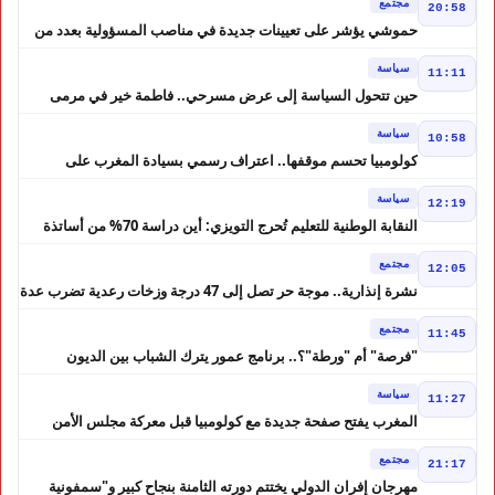
مجتمع
20:58
حموشي يؤشر على تعيينات جديدة في مناصب المسؤولية بعدد من
ولايات أمن المملكة
سياسة
11:11
حين تتحول السياسة إلى عرض مسرحي.. فاطمة خير في مرمى
التعليقات الساخرة
سياسة
10:58
كولومبيا تحسم موقفها.. اعتراف رسمي بسيادة المغرب على
الصحراء
سياسة
12:19
النقابة الوطنية للتعليم تُحرج التويزي: أين دراسة 70% من أساتذة
الحوز؟
مجتمع
12:05
نشرة إنذارية.. موجة حر تصل إلى 47 درجة وزخات رعدية تضرب عدة
أقاليم بالمغرب
مجتمع
11:45
"فرصة" أم "ورطة"؟.. برنامج عمور يترك الشباب بين الديون
والمشاريع المتعثرة
سياسة
11:27
المغرب يفتح صفحة جديدة مع كولومبيا قبل معركة مجلس الأمن
مجتمع
21:17
مهرجان إفران الدولي يختتم دورته الثامنة بنجاح كبير و"سمفونية