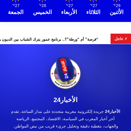
27
28
27
27
29
℃
℃
℃
℃
℃
الأثنين
الثلاثاء
الأربعاء
الخميس
الجمعة
⚡ عاجل
“فرصة” أم “ورطة”؟.. برنامج عمور يترك ال
الأخبار24
الأخبار24
جريدة إلكترونية مغربية متجددة على مدار الساعة، تقدم
آخر أخبار المغرب في السياسة، الاقتصاد، المجتمع، الرياضة
والجهات، بتغطية دقيقة وتحليل جريء قريب من نبض المواطن.