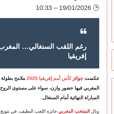
🕒 19/01/2026 – 10:33
رغم اللقب السنغالي… المغرب 
إفريقيا
عكست
جوائز
كأس أمم إفريقيا 2025
ملامح بطولة ح
المغربي فيها حضور وازن، سواء على مستوى الروح ال
المباراة النهائية أمام السنغال.
ونال
المنتخب المغربي
جائزة اللعب النظيف، في تتويج