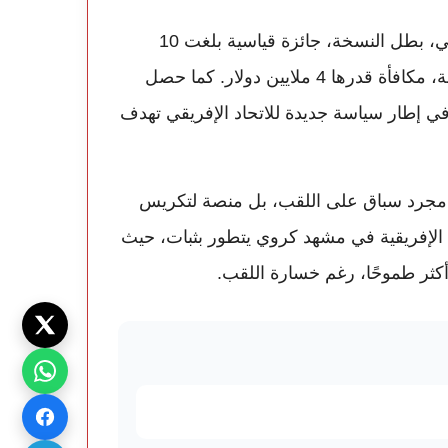
وعلى مستوى المكافآت المالية، حصد المنتخب السنغالي، بطل النسخة، جائزة قياسية بلغت 10
ملايين دولار، فيما نال المنتخب المغربي، وصيف البطولة، مكافأة قدرها 4 ملايين دولار. كما حصل
 دولار لكل منهما، في إطار سياسة جديدة للاتحاد الإفريقي تهدف
وائز أن كأس أمم إفريقيا 2025 لم تكن مجرد سباق على اللقب، بل منصة لتكريس
ت الإفريقية في مشهد كروي يتطور بثبات، حيث
ثر طموحًا، رغم خسارة اللقب.