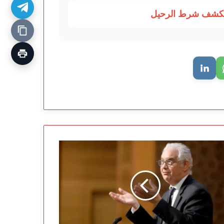
ويكشف شرط الرحيل
ار
كة
تشف:
مليارات
يع
ن
صفقة
لطعن