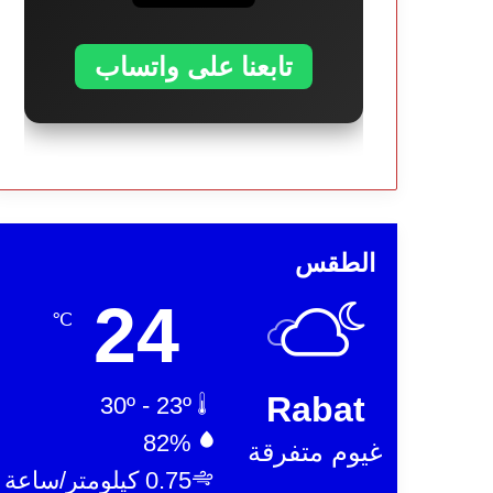
تابعنا على واتساب
الطقس
24
℃
Rabat
30º - 23º
82%
غيوم متفرقة
0.75 كيلومتر/ساعة