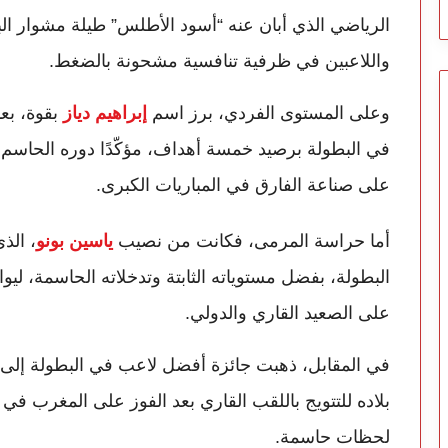
الرياضي الذي أبان عنه “أسود الأطلس” طيلة مشوار الب
واللاعبين في ظرفية تنافسية مشحونة بالضغط.
وعلى المستوى الفردي، برز اسم
إبراهيم دياز
بقوة، بعد
في البطولة برصيد خمسة أهداف، مؤكّدًا دوره الحاسم 
على صناعة الفارق في المباريات الكبرى.
أما حراسة المرمى، فكانت من نصيب
ياسين بونو
، الذ
البطولة، بفضل مستوياته الثابتة وتدخلاته الحاسمة، لي
على الصعيد القاري والدولي.
في المقابل، ذهبت جائزة أفضل لاعب في البطولة إلى 
بلاده للتتويج باللقب القاري بعد الفوز على المغرب في ال
لحظات حاسمة.