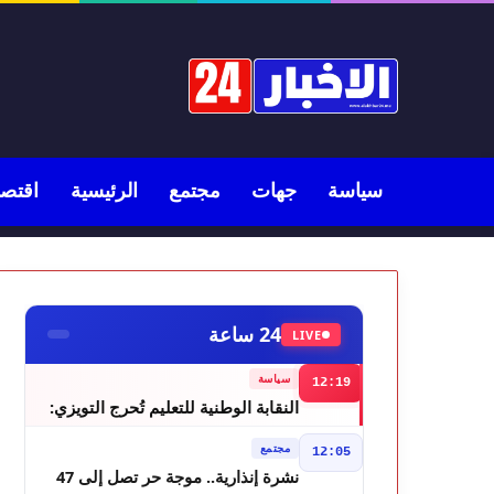
سياسة
جهات
مجتمع
الرئيسية
اقتصا
24 ساعة
LIVE
سياسة
12:19
النقابة الوطنية للتعليم تُحرج التويزي:
أين دراسة 70% من أساتذة الحوز؟
مجتمع
12:05
نشرة إنذارية.. موجة حر تصل إلى 47