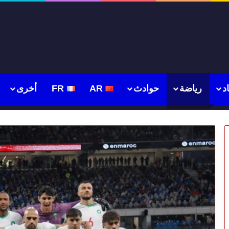
د
رياضة
حوادث
AR
FR
أخرى