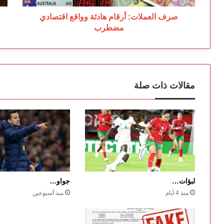
صرف العملات: أرقام هادئة وواقع اقتصادي
مضطرب
مقالات ذات صلة
لبؤات…
جواو…
منذ 4 أيام
منذ أسبوعين