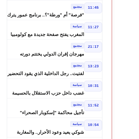
درجة وزخات رعدية تضرب عدة أقاليم
مجتمع
11:45
بالمغرب
"فرصة" أم "ورطة"؟.. برنامج عمور يترك
الشباب بين الديون والمشاريع المتعثرة
سياسة
11:27
المغرب يفتح صفحة جديدة مع كولومبيا
قبل معركة مجلس الأمن
مجتمع
21:17
مهرجان إفران الدولي يختتم دورته
الثامنة بنجاح كبير و"سمفونية أحيدوس"
مجتمع
13:23
تخطف الأضواء
لفتيت.. رجل الداخلية الذي يقود التحضير
لانتخابات 2026 ويواصل إصلاح الوزارة
سياسة
10:31
غضب داخل حزب الاستقلال بالحسيمة
بسبب تفويض مضيان اقتراح مرشح
مجتمع
11:52
الانتخابات التشريعية
تأجيل محاكمة "إسكوبار الصحراء"
استئنافياً واستدعاء جميع المتهمين في
سياسة
10:54
حالة سراح
شوكي يعيد وعود الأحرار.. والمغاربة
يطالبون بحساب وعود 2021