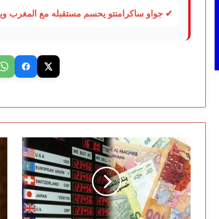
✔ جواو ساكرامنتو يحسم مستقبله مع المغرب 
صرف
نز
العملات:
بر
أرقام
يك
هادئة
ال
وواقع
تض
اقتصادي
بي
مضطرب
ال
وا