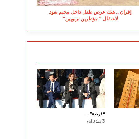
عتقال
إفران .. هتك عرض طفل داخل مخيم يقود
طرين
لاعتقال " مؤطرين تربويين"
بويين"
“فرصة”…
منذ 3 أيام