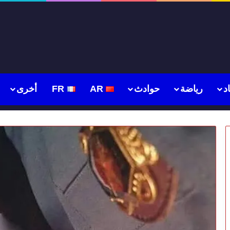
د
رياضة
حوادث
AR
FR
أخرى