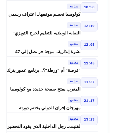
مسرحي.. فاطمة خير في مرمى
سياسة
10:58
التعليقات الساخرة
كولومبيا تحسم موقفها.. اعتراف رسمي
بسيادة المغرب على الصحراء
سياسة
12:19
النقابة الوطنية للتعليم تُحرج التويزي:
أين دراسة 70% من أساتذة الحوز؟
مجتمع
12:05
نشرة إنذارية.. موجة حر تصل إلى 47
درجة وزخات رعدية تضرب عدة أقاليم
مجتمع
11:45
بالمغرب
"فرصة" أم "ورطة"؟.. برنامج عمور يترك
الشباب بين الديون والمشاريع المتعثرة
سياسة
11:27
المغرب يفتح صفحة جديدة مع كولومبيا
قبل معركة مجلس الأمن
مجتمع
21:17
مهرجان إفران الدولي يختتم دورته
الثامنة بنجاح كبير و"سمفونية أحيدوس"
مجتمع
13:23
تخطف الأضواء
لفتيت.. رجل الداخلية الذي يقود التحضير
لانتخابات 2026 ويواصل إصلاح الوزارة