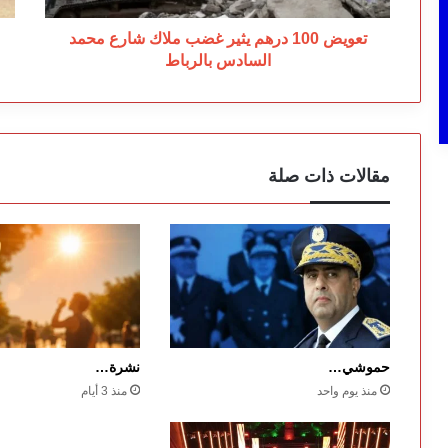
السادس
لا
بالرباط
"
تعويض 100 درهم يثير غضب ملاك شارع محمد
مؤ
السادس بالرباط
تر
مقالات ذات صلة
حموشي…
نشرة…
منذ يوم واحد
منذ 3 أيام