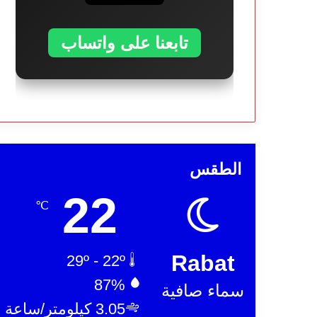
تابعنا على واتساب
الطقس
22
℃
Rabat
29º - 22º
87%
سماء صافية
3.05 كيلومتر/ساعة