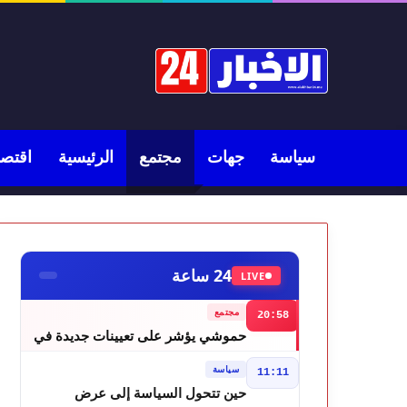
سياسة
جهات
مجتمع
الرئيسية
اقتصا
24 ساعة
LIVE
مجتمع
20:58
حموشي يؤشر على تعيينات جديدة في
مناصب المسؤولية بعدد من ولايات أمن
سياسة
11:11
المملكة
حين تتحول السياسة إلى عرض