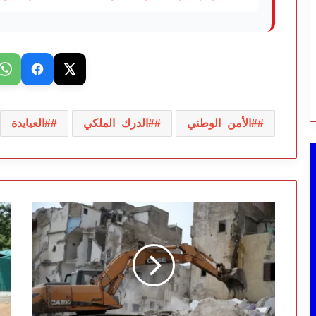
#الأمن_الوطني
#الدرك_الملكي
#العيايدة
تعويض
إف
..
100
درهم
هت
يثير
ع
غضب
ط
ملاك
دا
شارع
مخ
محمد
يق