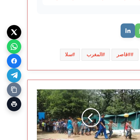
#قاصر
المغرب
سلا
ران
ك
رض
فل
خل
يم
ود