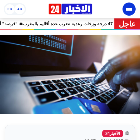
FR
AR
عاجل
🔥 نشرة إنذارية.. موجة حر تصل إلى 47 درجة وزخات رعدية تضرب عدة أقاليم بالمغرب
📰
الأخبار24