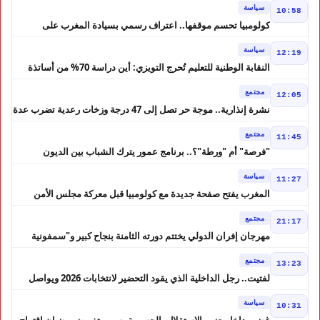
سياسة
10:58
كولومبيا تحسم موقفها.. اعتراف رسمي بسيادة المغرب على
الصحراء
سياسة
12:19
النقابة الوطنية للتعليم تُحرج التويزي: أين دراسة 70% من أساتذة
الحوز؟
مجتمع
12:05
نشرة إنذارية.. موجة حر تصل إلى 47 درجة وزخات رعدية تضرب عدة
أقاليم بالمغرب
مجتمع
11:45
"فرصة" أم "ورطة"؟.. برنامج عمور يترك الشباب بين الديون
والمشاريع المتعثرة
سياسة
11:27
المغرب يفتح صفحة جديدة مع كولومبيا قبل معركة مجلس الأمن
مجتمع
21:17
مهرجان إفران الدولي يختتم دورته الثامنة بنجاح كبير و"سمفونية
أحيدوس" تخطف الأضواء
مجتمع
13:23
لفتيت.. رجل الداخلية الذي يقود التحضير لانتخابات 2026 ويواصل
إصلاح الوزارة
سياسة
10:31
غضب داخل حزب الاستقلال بالحسيمة بسبب تفويض مضيان اقتراح