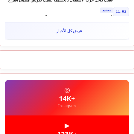
مرشح الانتخابات التشريعية
مجتمع
11:52
تأجيل محاكمة "إسكوبار الصحراء" استئنافياً واستدعاء جميع المتهمين
في حالة سراح
سياسة
10:54
عرض كل الأخبار ←
شوكي يعيد وعود الأحرار.. والمغاربة يطالبون بحساب وعود 2021
مجتمع
10:06
مشروع إماراتي ضخم يغيّر وجه شاطئ بوزنيقة.. وهدم فيلات
وكابينات ينطلق في شتنبر
مجتمع
09:52
كارثة سبتة تتفاقم.. انتشال جثث جديدة واستمرار البحث عن هويات
الضحايا
مجتمع
10:37
◎
نشرة إنذارية.. موجة حر تصل إلى 47 درجة تضرب عدداً من أقاليم
المغرب
+14K
Instagram
▶
+123K