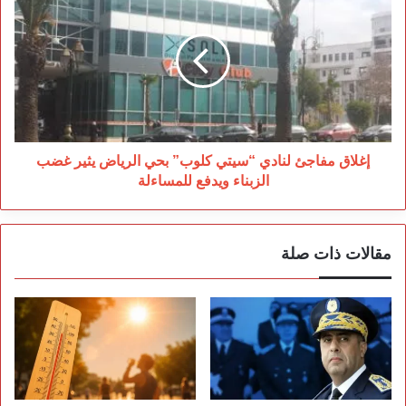
مفاجئ
لنادي
“سيتي
كلوب”
بحي
الرياض
يثير
غضب
الزبناء
إغلاق مفاجئ لنادي “سيتي كلوب” بحي الرياض يثير غضب
ويدفع
الزبناء ويدفع للمساءلة
للمساءلة
مقالات ذات صلة