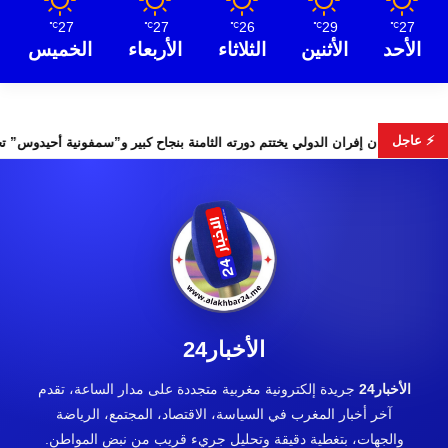
27
27
26
29
27
℃
℃
℃
℃
℃
الأحد
الأثنين
الثلاثاء
الأربعاء
الخميس
⚡ عاجل
لس الأمن
مهرجان إفران الدولي يختتم دورته الثامنة بنجاح كبير و”س
الأخبار24
الأخبار24
جريدة إلكترونية مغربية متجددة على مدار الساعة، تقدم
آخر أخبار المغرب في السياسة، الاقتصاد، المجتمع، الرياضة
والجهات، بتغطية دقيقة وتحليل جريء قريب من نبض المواطن.