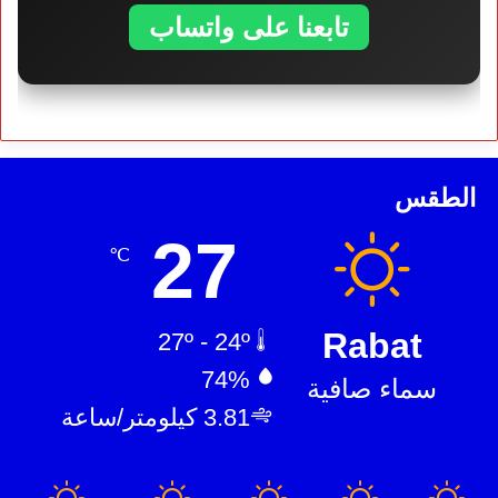
تابعنا على واتساب
الطقس
27
℃
Rabat
27º - 24º
74%
سماء صافية
3.81 كيلومتر/ساعة