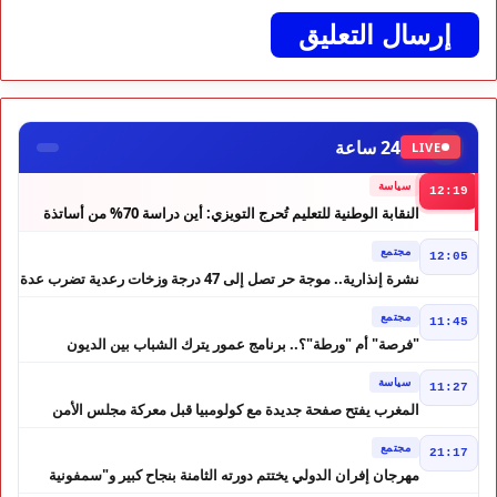
24 ساعة
LIVE
سياسة
12:19
النقابة الوطنية للتعليم تُحرج التويزي: أين دراسة 70% من أساتذة
الحوز؟
مجتمع
12:05
نشرة إنذارية.. موجة حر تصل إلى 47 درجة وزخات رعدية تضرب عدة
أقاليم بالمغرب
مجتمع
11:45
"فرصة" أم "ورطة"؟.. برنامج عمور يترك الشباب بين الديون
والمشاريع المتعثرة
سياسة
11:27
المغرب يفتح صفحة جديدة مع كولومبيا قبل معركة مجلس الأمن
مجتمع
21:17
مهرجان إفران الدولي يختتم دورته الثامنة بنجاح كبير و"سمفونية
أحيدوس" تخطف الأضواء