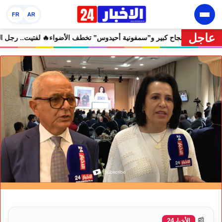
FR
AR
عاجل
ان إفران الدولي يختتم دورته الثامنة بنجاح كبير و”سمفونية أحيدوس” تخطف ا
📰
الأخبار24