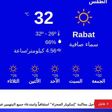
الطقس
32
℃
Rabat
32º - 26º
66%
سماء صافية
4.56 كيلومتر/ساعة
26
25
26
29
32
℃
℃
℃
℃
℃
الجمعة
السبت
الأحد
الأثنين
الثلاثاء
⚡ عاجل
بات التشريعية
تأجيل محاكمة “إسكوبار الصحراء” استئنافياً واستدعاء