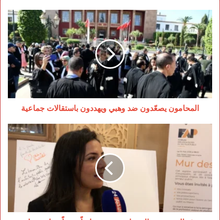
المحامون
يصعّدون
ضد
وهبي
ويهددون
باستقالات
جماعية
المحامون يصعّدون ضد وهبي ويهددون باستقالات جماعية
هيئة
المهندسين
المعماريين
تفتح
نقاشاً
جديداً
حول
تحديات
القطاع