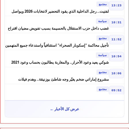
مجتمع
13:23
لفتيت.. رجل الداخلية الذي يقود التحضير لانتخابات 2026 ويواصل
إصلاح الوزارة
سياسة
10:31
غضب داخل حزب الاستقلال بالحسيمة بسبب تفويض مضيان اقتراح
مرشح الانتخابات التشريعية
مجتمع
11:52
تأجيل محاكمة "إسكوبار الصحراء" استئنافياً واستدعاء جميع المتهمين
في حالة سراح
سياسة
10:54
شوكي يعيد وعود الأحرار.. والمغاربة يطالبون بحساب وعود 2021
مجتمع
10:06
مشروع إماراتي ضخم يغيّر وجه شاطئ بوزنيقة.. وهدم فيلات
وكابينات ينطلق في شتنبر
مجتمع
09:52
كارثة سبتة تتفاقم.. انتشال جثث جديدة واستمرار البحث عن هويات
الضحايا
مجتمع
10:37
عرض كل الأخبار ←
نشرة إنذارية.. موجة حر تصل إلى 47 درجة تضرب عدداً من أقاليم
المغرب
خارج الحدود
09:43