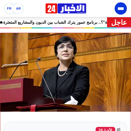
FR
AR
عاجل
🔥 “فرصة” أم “ورطة”؟.. برنامج عمور يترك الشباب بين الديون
📰
الأخبار24