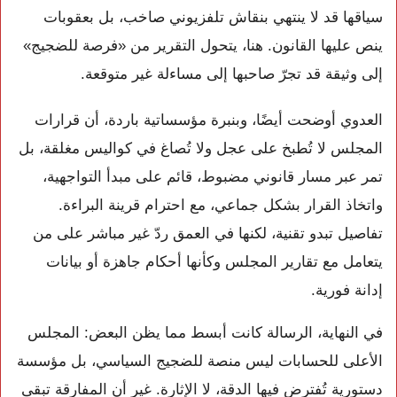
سياقها قد لا ينتهي بنقاش تلفزيوني صاخب، بل بعقوبات
ينص عليها القانون. هنا، يتحول التقرير من «فرصة للضجيج»
إلى وثيقة قد تجرّ صاحبها إلى مساءلة غير متوقعة.
العدوي أوضحت أيضًا، وبنبرة مؤسساتية باردة، أن قرارات
المجلس لا تُطبخ على عجل ولا تُصاغ في كواليس مغلقة، بل
تمر عبر مسار قانوني مضبوط، قائم على مبدأ التواجهية،
واتخاذ القرار بشكل جماعي، مع احترام قرينة البراءة.
تفاصيل تبدو تقنية، لكنها في العمق ردّ غير مباشر على من
يتعامل مع تقارير المجلس وكأنها أحكام جاهزة أو بيانات
إدانة فورية.
في النهاية، الرسالة كانت أبسط مما يظن البعض: المجلس
الأعلى للحسابات ليس منصة للضجيج السياسي، بل مؤسسة
دستورية تُفترض فيها الدقة، لا الإثارة. غير أن المفارقة تبقى