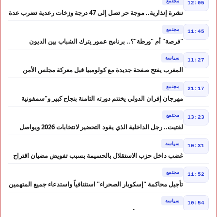
مجتمع
12:05
نشرة إنذارية.. موجة حر تصل إلى 47 درجة وزخات رعدية تضرب عدة
أقاليم بالمغرب
مجتمع
11:45
"فرصة" أم "ورطة"؟.. برنامج عمور يترك الشباب بين الديون
والمشاريع المتعثرة
سياسة
11:27
المغرب يفتح صفحة جديدة مع كولومبيا قبل معركة مجلس الأمن
مجتمع
21:17
مهرجان إفران الدولي يختتم دورته الثامنة بنجاح كبير و"سمفونية
أحيدوس" تخطف الأضواء
مجتمع
13:23
لفتيت.. رجل الداخلية الذي يقود التحضير لانتخابات 2026 ويواصل
إصلاح الوزارة
سياسة
10:31
غضب داخل حزب الاستقلال بالحسيمة بسبب تفويض مضيان اقتراح
مرشح الانتخابات التشريعية
مجتمع
11:52
تأجيل محاكمة "إسكوبار الصحراء" استئنافياً واستدعاء جميع المتهمين
في حالة سراح
سياسة
10:54
شوكي يعيد وعود الأحرار.. والمغاربة يطالبون بحساب وعود 2021