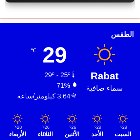
الطقس
29
℃
Rabat
29º - 25º
71%
سماء صافية
3.64 كيلومتر/ساعة
28
26
26
29
29
℃
℃
℃
℃
℃
السبت
الأحد
الأثنين
الثلاثاء
الأربعاء