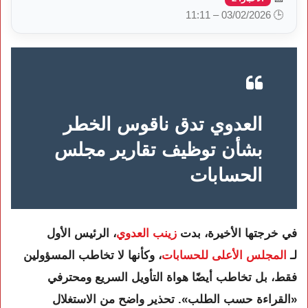
🕒 03/02/2026 – 11:11
العدوي تدق ناقوس الخطر
بشأن توظيف تقارير مجلس
الحسابات
في خرجتها الأخيرة، بدت
زينب العدوي
، الرئيس الأول
لـ
المجلس الأعلى للحسابات
، وكأنها لا تخاطب المسؤولين
فقط، بل تخاطب أيضًا هواة التأويل السريع ومحترفي
«القراءة حسب الطلب». تحذير واضح من الاستغلال