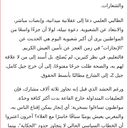
والشعارات.
الطالبي العلمي دعا إلى عقلانية ميدانية، وإنصات مباشر،
والابتعاد عن الشعبوية. دعوة نبيلة، لولا أن جزءًا واسعًا من
المواطنين يرى أن أكبر شعبوية اليوم هي الحديث عن
“الإنجازات” في زمن العجز عن تأمين العيش الكريم.
فالتعليم، في نظر كثيرين، لم يُصلح، بل أُسند إلى من لا علاقة
لهم به، والصحة ظلت جرحًا مفتوحًا، إلى أن خرج جيل كامل،
جيل Z، إلى الشارع مطالبًا بأبسط الحقوق.
ورغم الحشد الذي قيل إنه تجاوز ثلاثة آلاف مشارك، فإن
التعليقات المتداولة خارج القاعة بدت أكثر كثافة وحدّة.
مواطنون تساءلوا بسخرية: أي إنجاز يمكن إقناع الناس به،
والمغربي يعيش يوميًا سباقًا خاسرًا مع الغلاء؟ آخرون اعتبروا
أن الخطاب السياسي الحالي لا يتجاوز حدود “الحكاية”، بينما