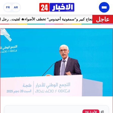
FR
AR
عاجل
ن إفران الدولي يختتم دورته الثامنة بنجاح كبير و”سمفونية أحيدوس” تخطف الأ
📰
الأخبار24