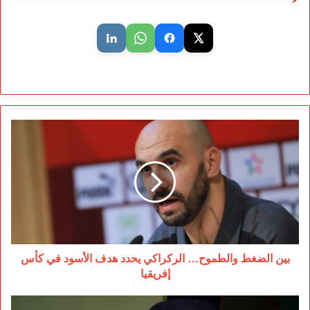
بين
الضغط
والطموح…
الركراكي
يحدد
هدف
الأسود
في
كأس
إفريقيا
بين الضغط والطموح… الركراكي يحدد هدف الأسود في كأس
إفريقيا
السكتيوي: