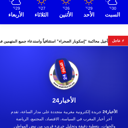
29
27
26
29
30
℃
℃
℃
℃
℃
السبت
الأحد
الأثنين
الثلاثاء
الأربعاء
⚡ عاجل
ات التشريعية
تأجيل محاكمة “إسكوبار الصحراء” استئنافياً واستدعاء 
الأخبار24
الأخبار24
جريدة إلكترونية مغربية متجددة على مدار الساعة، تقدم
آخر أخبار المغرب في السياسة، الاقتصاد، المجتمع، الرياضة
والجهات، بتغطية دقيقة وتحليل جريء قريب من نبض المواطن.