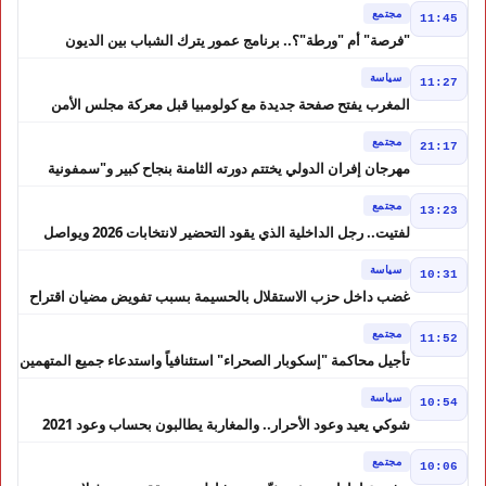
مجتمع
11:45
"فرصة" أم "ورطة"؟.. برنامج عمور يترك الشباب بين الديون
والمشاريع المتعثرة
سياسة
11:27
المغرب يفتح صفحة جديدة مع كولومبيا قبل معركة مجلس الأمن
مجتمع
21:17
مهرجان إفران الدولي يختتم دورته الثامنة بنجاح كبير و"سمفونية
أحيدوس" تخطف الأضواء
مجتمع
13:23
لفتيت.. رجل الداخلية الذي يقود التحضير لانتخابات 2026 ويواصل
إصلاح الوزارة
سياسة
10:31
غضب داخل حزب الاستقلال بالحسيمة بسبب تفويض مضيان اقتراح
مرشح الانتخابات التشريعية
مجتمع
11:52
تأجيل محاكمة "إسكوبار الصحراء" استئنافياً واستدعاء جميع المتهمين
في حالة سراح
سياسة
10:54
شوكي يعيد وعود الأحرار.. والمغاربة يطالبون بحساب وعود 2021
مجتمع
10:06