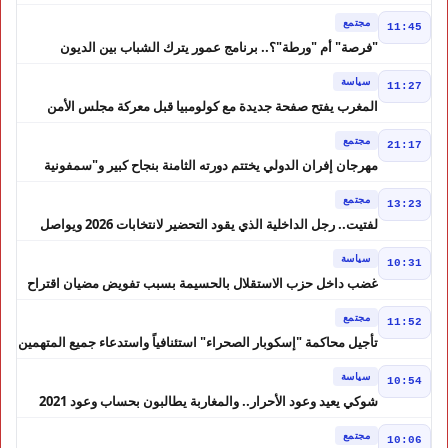
أقاليم بالمغرب
مجتمع
11:45
"فرصة" أم "ورطة"؟.. برنامج عمور يترك الشباب بين الديون
والمشاريع المتعثرة
سياسة
11:27
المغرب يفتح صفحة جديدة مع كولومبيا قبل معركة مجلس الأمن
مجتمع
21:17
مهرجان إفران الدولي يختتم دورته الثامنة بنجاح كبير و"سمفونية
أحيدوس" تخطف الأضواء
مجتمع
13:23
لفتيت.. رجل الداخلية الذي يقود التحضير لانتخابات 2026 ويواصل
إصلاح الوزارة
سياسة
10:31
غضب داخل حزب الاستقلال بالحسيمة بسبب تفويض مضيان اقتراح
مرشح الانتخابات التشريعية
مجتمع
11:52
تأجيل محاكمة "إسكوبار الصحراء" استئنافياً واستدعاء جميع المتهمين
في حالة سراح
سياسة
10:54
شوكي يعيد وعود الأحرار.. والمغاربة يطالبون بحساب وعود 2021
مجتمع
10:06