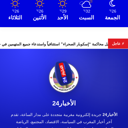
26
26
29
32
26
℃
℃
℃
℃
℃
الجمعة
السبت
الأحد
الأثنين
الثلاثاء
⚡ عاجل
 التشريعية
تأجيل محاكمة “إسكوبار الصحراء” استئنافياً واستدعاء جم
الأخبار24
الأخبار24
جريدة إلكترونية مغربية متجددة على مدار الساعة، تقدم
آخر أخبار المغرب في السياسة، الاقتصاد، المجتمع، الرياضة