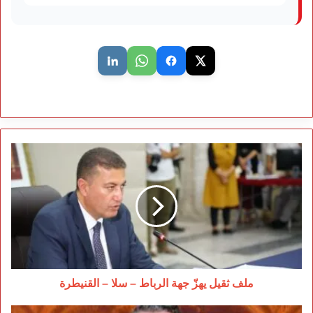
ملف
ثقيل
يهزّ
جهة
الرباط
–
سلا
–
القنيطرة
ملف ثقيل يهزّ جهة الرباط – سلا – القنيطرة
السنتيسي