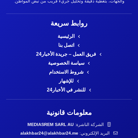
والجهات، بتغطية دقيقة وتحليل جريء قريب من نبض المواطن.
روابط سريعة
الرئيسية
اتصل بنا
فريق العمل – جريدة الأخبار24
سياسة الخصوصية
شروط الاستخدام
للإشهار
للنشر في الأخبار24
معلومات قانونية
الشركة الناشرة:
MEDIASREM SARL AU
البريد الإلكتروني:
alakhbar24@alakhbar24.me