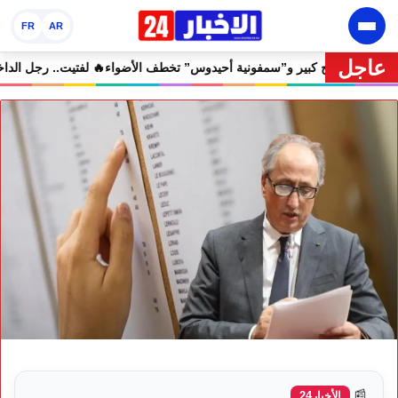
FR
AR
عاجل
 مهرجان إفران الدولي يختتم دورته الثامنة بنجاح كبير و”سمفونية أحيدوس” 
📰
الأخبار24