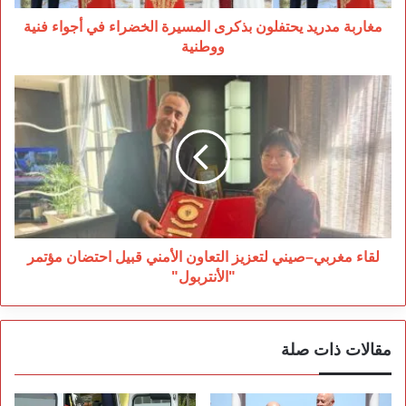
فنية
ووطنية
مغاربة مدريد يحتفلون بذكرى المسيرة الخضراء في أجواء فنية
ووطنية
لقاء
مغربي–
صيني
لتعزيز
التعاون
الأمني
قبيل
احتضان
مؤتمر
"الأنتربول"
لقاء مغربي–صيني لتعزيز التعاون الأمني قبيل احتضان مؤتمر
"الأنتربول"
مقالات ذات صلة