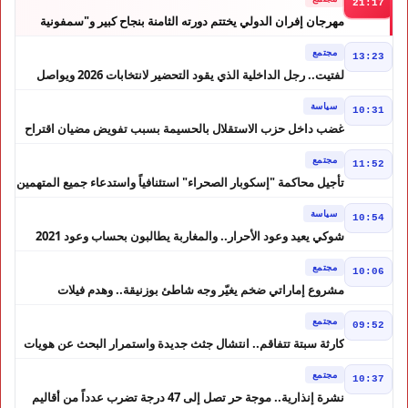
21:17
مهرجان إفران الدولي يختتم دورته الثامنة بنجاح كبير و"سمفونية
أحيدوس" تخطف الأضواء
مجتمع
13:23
لفتيت.. رجل الداخلية الذي يقود التحضير لانتخابات 2026 ويواصل
إصلاح الوزارة
سياسة
10:31
غضب داخل حزب الاستقلال بالحسيمة بسبب تفويض مضيان اقتراح
مرشح الانتخابات التشريعية
مجتمع
11:52
تأجيل محاكمة "إسكوبار الصحراء" استئنافياً واستدعاء جميع المتهمين
في حالة سراح
سياسة
10:54
شوكي يعيد وعود الأحرار.. والمغاربة يطالبون بحساب وعود 2021
مجتمع
10:06
مشروع إماراتي ضخم يغيّر وجه شاطئ بوزنيقة.. وهدم فيلات
وكابينات ينطلق في شتنبر
مجتمع
09:52
كارثة سبتة تتفاقم.. انتشال جثث جديدة واستمرار البحث عن هويات
الضحايا
مجتمع
10:37
نشرة إنذارية.. موجة حر تصل إلى 47 درجة تضرب عدداً من أقاليم