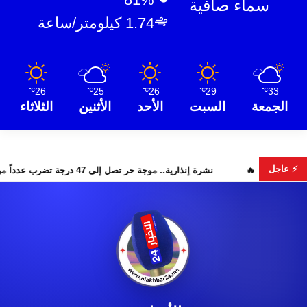
سماء صافية
1.74 كيلومتر/ساعة
26
25
26
29
33
℃
℃
℃
℃
℃
الجمعة
السبت
الأحد
الأثنين
الثلاثاء
⚡ عاجل
رار البحث عن هويات الضحايا
نشرة إنذارية.. موجة حر تصل إلى 47 درجة تضرب عدداً من أقاليم المغرب