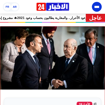
FR
AR
عاجل
 المتهمين في حالة سراح
🔥 شوكي يعيد وعود الأحرار.. والمغاربة يطالبون بحساب وع
📰
الأخبار24