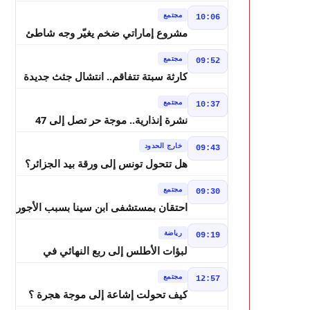
يطالبون بحساب وعود 2021
مجتمع
10:06
مشروع إماراتي ضخم يغيّر وجه شاطئ
بوزنيقة.. وهدم فيلات وكابينات ينطلق
مجتمع
09:52
في شتنبر
كارثة سبتة تتفاقم.. انتشال جثث جديدة
واستمرار البحث عن هويات الضحايا
مجتمع
10:37
نشرة إنذارية.. موجة حر تصل إلى 47
درجة تضرب عدداً من أقاليم المغرب
خارج الحدود
09:43
هل تتحول تونس إلى ورقة بيد الجزائر؟
تصريحات تبون تعيد رسم موازين النفوذ
مجتمع
09:30
في المغرب العربي
احتقان بمستشفى ابن سينا بسبب الأجور
رياضة
09:19
لبؤات الأطلس إلى ربع النهائي في
الصدارة
مجتمع
12:57
كيف تحولت إشاعة إلى موجة هجرة ؟
حكم المحكمة العليا الإسبانية أشعل أزمة