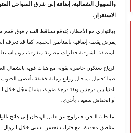
والسهول الشمالية، إضافة إلى شرق السواحل الم
الاستقرار.
وبالتوازي مع الأمطار، يُتوقع تساقط الثلوج فوق قمم 
يفرض يقظة إضافية بالمناطق الجبلية. كما قد تعر
المنطقة الشرقية قطرات مطرية متفرقة، دون استبعاد 
الرياح ستكون حاضرة بقوة، مع هبات قوية بالشمال ا
فيما يُحتمل تسجيل زوابع رملية خفيفة بأقصى الجنوب
الدنيا بين درجتين و16 درجة مئوية، بينما ي
أو انخفاض طفيف بأخرى.
أما حالة البحر، فتتراوح بين قليل الهيجان إلى هائج بال
بمناطق محددة، مع فترات تحسن نسبي خلال الزوال. و