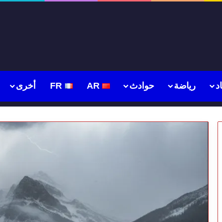
د
رياضة
حوادث
AR
FR
أخرى