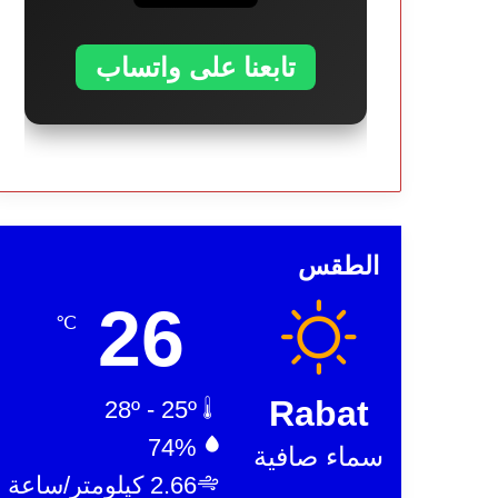
تابعنا على واتساب
الطقس
26
℃
Rabat
28º - 25º
74%
سماء صافية
2.66 كيلومتر/ساعة