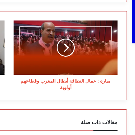
ميارة
ال
:
تغ
عمال
وا
النظافة
غا
أبطال
ص
المغرب
حك
وقطاعهم
يث
أولوية
ال
ميارة : عمال النظافة أبطال المغرب وقطاعهم
أولوية
مقالات ذات صلة