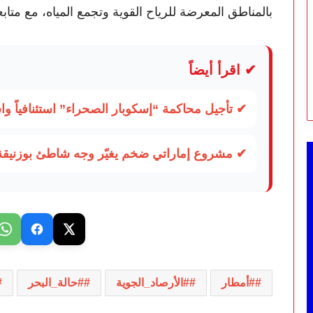
بالمناطق المعرضة للرياح القوية وتجمع المياه، مع متاب
✔ اقرأ أيضاً
✔ تأجيل محاكمة “إسكوبار الصحراء” استئنافياً و
✔ مشروع إماراتي ضخم يغيّر وجه شاطئ بوزنيقة.
#أمطار
#الأرصاد_الجوية
#حالة_البحر