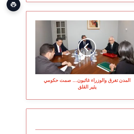
مدن
رق
لوزراء
ئبون…
مت
ومي
ير
قلق
المدن تغرق والوزراء غائبون… صمت حكومي
يثير القلق