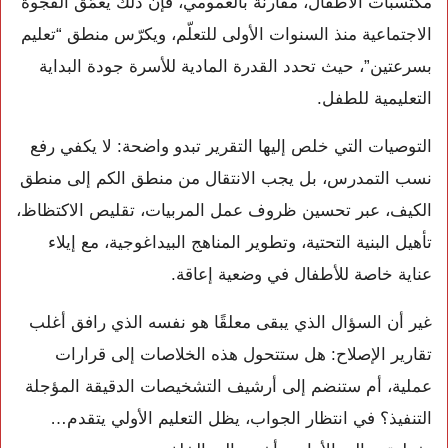
مكتسبات الأطفال، مقارنة بالعمومي، فإن ذلك يعمّق الفجوة
الاجتماعية منذ السنوات الأولى للتعلّم، ويكرّس منطق “تعليم
بسرعتين”، حيث تحدد القدرة المادية للأسرة جودة البداية
التعليمية للطفل.
التوصيات التي خلص إليها التقرير تبدو واضحة: لا يكفي رفع
نسب التمدرس، بل يجب الانتقال من منطق الكم إلى منطق
الكيف، عبر تحسين ظروف عمل المربيات، تقليص الاكتظاظ،
تأهيل البنية التحتية، وتطوير المناهج البيداغوجية، مع إيلاء
عناية خاصة للأطفال في وضعية إعاقة.
غير أن السؤال الذي يبقى معلقًا هو نفسه الذي رافق أغلب
تقارير الإصلاح: هل ستتحول هذه الخلاصات إلى قرارات
عملية، أم ستنضم إلى أرشيف التشخيصات الدقيقة المؤجلة
التنفيذ؟ في انتظار الجواب، يظل التعليم الأولي يتقدم…