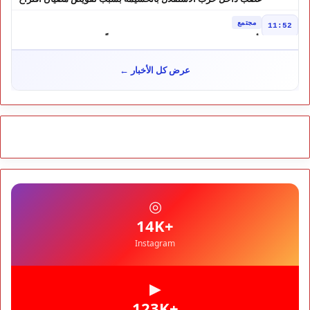
مرشح الانتخابات التشريعية
مجتمع
11:52
تأجيل محاكمة "إسكوبار الصحراء" استئنافياً واستدعاء جميع المتهمين
في حالة سراح
سياسة
10:54
عرض كل الأخبار ←
شوكي يعيد وعود الأحرار.. والمغاربة يطالبون بحساب وعود 2021
مجتمع
10:06
مشروع إماراتي ضخم يغيّر وجه شاطئ بوزنيقة.. وهدم فيلات
وكابينات ينطلق في شتنبر
مجتمع
09:52
كارثة سبتة تتفاقم.. انتشال جثث جديدة واستمرار البحث عن هويات
الضحايا
مجتمع
10:37
◎
نشرة إنذارية.. موجة حر تصل إلى 47 درجة تضرب عدداً من أقاليم
المغرب
+14K
Instagram
▶
+123K