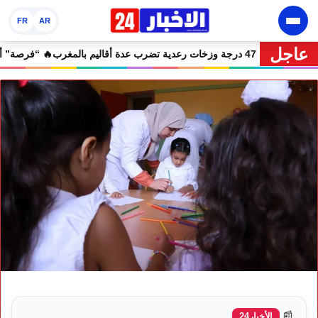
FR
AR
عاجل
🔥 نشرة إنذارية.. موجة حر تصل إلى 47 درجة وزخات رعدية تضرب عدة أقاليم بالمغرب
📰
الأخبار24