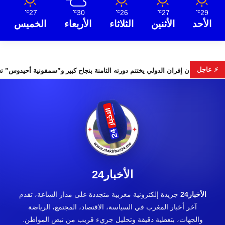
27
30
26
27
29
℃
℃
℃
℃
℃
الأحد
الأثنين
الثلاثاء
الأربعاء
الخميس
⚡ عاجل
جلس الأمن
مهرجان إفران الدولي يختتم دورته الثامنة بنجاح كبير و”
الأخبار24
الأخبار24
جريدة إلكترونية مغربية متجددة على مدار الساعة، تقدم
آخر أخبار المغرب في السياسة، الاقتصاد، المجتمع، الرياضة
والجهات، بتغطية دقيقة وتحليل جريء قريب من نبض المواطن.