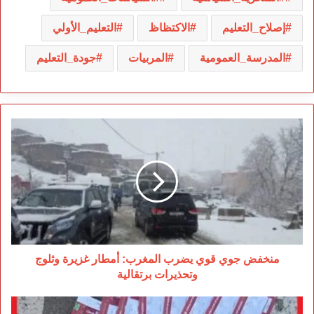
إصلاح_التعليم
الاكتظاظ
التعليم_الأولي
المدرسة_العمومية
المربيات
جودة_التعليم
منخفض
جوي
قوي
يضرب
المغرب:
أمطار
غزيرة
وثلوج
وتحذيرات
برتقالية
منخفض جوي قوي يضرب المغرب: أمطار غزيرة وثلوج
وتحذيرات برتقالية
توقيف