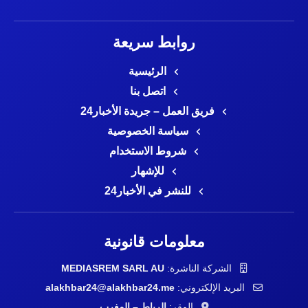
روابط سريعة
الرئيسية
اتصل بنا
فريق العمل – جريدة الأخبار24
سياسة الخصوصية
شروط الاستخدام
للإشهار
للنشر في الأخبار24
معلومات قانونية
الشركة الناشرة:
MEDIASREM SARL AU
البريد الإلكتروني:
alakhbar24@alakhbar24.me
المقر:
الرباط – المغرب