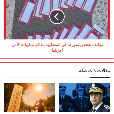
شخص
متورط
في
المضاربة
بتذاكر
مباريات
كأس
افريقيا
توقيف شخص متورط في المضاربة بتذاكر مباريات كأس
افريقيا
مقالات ذات صلة