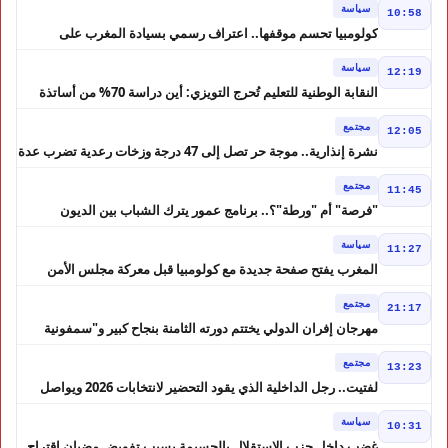
سياسة
10:58
كولومبيا تحسم موقفها.. اعتراف رسمي بسيادة المغرب على
الصحراء
سياسة
12:19
النقابة الوطنية للتعليم تُحرج التويزي: أين دراسة 70% من أساتذة
الحوز؟
مجتمع
12:05
نشرة إنذارية.. موجة حر تصل إلى 47 درجة وزخات رعدية تضرب عدة
أقاليم بالمغرب
مجتمع
11:45
"فرصة" أم "ورطة"؟.. برنامج عمور يترك الشباب بين الديون
والمشاريع المتعثرة
سياسة
11:27
المغرب يفتح صفحة جديدة مع كولومبيا قبل معركة مجلس الأمن
مجتمع
21:17
مهرجان إفران الدولي يختتم دورته الثامنة بنجاح كبير و"سمفونية
أحيدوس" تخطف الأضواء
مجتمع
13:23
لفتيت.. رجل الداخلية الذي يقود التحضير لانتخابات 2026 ويواصل
إصلاح الوزارة
سياسة
10:31
غضب داخل حزب الاستقلال بالحسيمة بسبب تفويض مضيان اقتراح