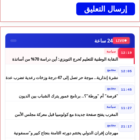
24 ساعة
LIVE
سياسة
12:19
النقابة الوطنية للتعليم تُحرج التويزي: أين دراسة 70% من أساتذة
الحوز؟
مجتمع
12:05
نشرة إنذارية.. موجة حر تصل إلى 47 درجة وزخات رعدية تضرب عدة
أقاليم بالمغرب
مجتمع
11:45
"فرصة" أم "ورطة"؟.. برنامج عمور يترك الشباب بين الديون
والمشاريع المتعثرة
سياسة
11:27
المغرب يفتح صفحة جديدة مع كولومبيا قبل معركة مجلس الأمن
مجتمع
21:17
مهرجان إفران الدولي يختتم دورته الثامنة بنجاح كبير و"سمفونية
أحيدوس" تخطف الأضواء