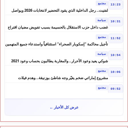
مجتمع
13:23
لفتيت.. رجل الداخلية الذي يقود التحضير لانتخابات 2026 ويواصل
إصلاح الوزارة
سياسة
10:31
غضب داخل حزب الاستقلال بالحسيمة بسبب تفويض مضيان اقتراح
مرشح الانتخابات التشريعية
مجتمع
11:52
تأجيل محاكمة "إسكوبار الصحراء" استئنافياً واستدعاء جميع المتهمين
في حالة سراح
سياسة
10:54
شوكي يعيد وعود الأحرار.. والمغاربة يطالبون بحساب وعود 2021
مجتمع
10:06
مشروع إماراتي ضخم يغيّر وجه شاطئ بوزنيقة.. وهدم فيلات
وكابينات ينطلق في شتنبر
مجتمع
09:52
كارثة سبتة تتفاقم.. انتشال جثث جديدة واستمرار البحث عن هويات
الضحايا
مجتمع
10:37
عرض كل الأخبار ←
نشرة إنذارية.. موجة حر تصل إلى 47 درجة تضرب عدداً من أقاليم
المغرب
خارج الحدود
09:43