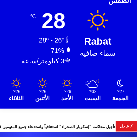
الطقس
28
℃
Rabat
28º - 26º
71%
سماء صافية
3 كيلومتر/ساعة
26
26
26
32
27
℃
℃
℃
℃
℃
الجمعة
السبت
الأحد
الأثنين
الثلاثاء
⚡ عاجل
بات التشريعية
تأجيل محاكمة “إسكوبار الصحراء” استئنافياً واستدعا