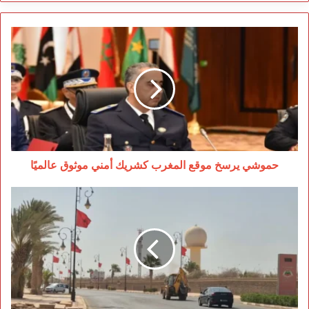
حموشي
يرسخ
موقع
المغرب
كشريك
أمني
موثوق
عالميًا
حموشي يرسخ موقع المغرب كشريك أمني موثوق عالميًا
إدانات
دولية
تربك
البوليساريو
والجزائر
بعد
هجمات
السمارة