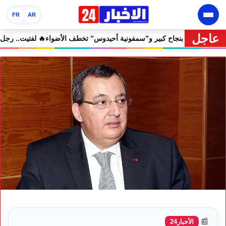
FR
AR
عاجل
جان إفران الدولي يختتم دورته الثامنة بنجاح كبير و”سمفونية أحيدوس” تخطف 
📰
الأخبار24