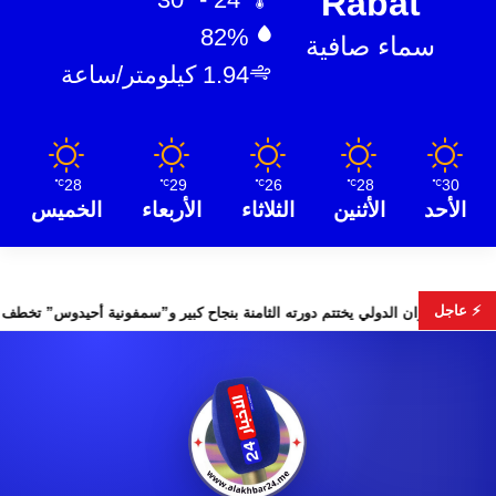
Rabat
82%
سماء صافية
1.94 كيلومتر/ساعة
28
29
26
28
30
℃
℃
℃
℃
℃
الأحد
الأثنين
الثلاثاء
الأربعاء
الخميس
⚡ عاجل
من
مهرجان إفران الدولي يختتم دورته الثامنة بنجاح كبير و”سمفونية