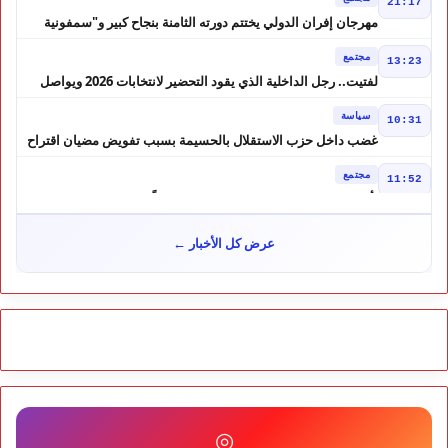
21:17
مهرجان إفران الدولي يختتم دورته الثامنة بنجاح كبير و"سمفونية
أحيدوس" تخطف الأضواء
مجتمع
13:23
لفتيت.. رجل الداخلية الذي يقود التحضير لانتخابات 2026 ويواصل
إصلاح الوزارة
سياسة
10:31
غضب داخل حزب الاستقلال بالحسيمة بسبب تفويض مضيان اقتراح
مرشح الانتخابات التشريعية
مجتمع
11:52
تأجيل محاكمة "إسكوبار الصحراء" استئنافياً واستدعاء جميع المتهمين
في حالة سراح
سياسة
10:54
عرض كل الأخبار ←
شوكي يعيد وعود الأحرار.. والمغاربة يطالبون بحساب وعود 2021
مجتمع
10:06
مشروع إماراتي ضخم يغيّر وجه شاطئ بوزنيقة.. وهدم فيلات
وكابينات ينطلق في شتنبر
مجتمع
09:52
كارثة سبتة تتفاقم.. انتشال جثث جديدة واستمرار البحث عن هويات
الضحايا
مجتمع
10:37
◎
نشرة إنذارية.. موجة حر تصل إلى 47 درجة تضرب عدداً من أقاليم