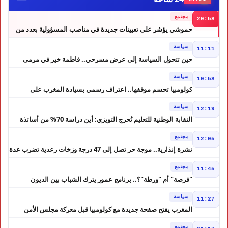
مجتمع
20:58
حموشي يؤشر على تعيينات جديدة في مناصب المسؤولية بعدد من
ولايات أمن المملكة
سياسة
11:11
حين تتحول السياسة إلى عرض مسرحي.. فاطمة خير في مرمى
التعليقات الساخرة
سياسة
10:58
كولومبيا تحسم موقفها.. اعتراف رسمي بسيادة المغرب على
الصحراء
سياسة
12:19
النقابة الوطنية للتعليم تُحرج التويزي: أين دراسة 70% من أساتذة
الحوز؟
مجتمع
12:05
نشرة إنذارية.. موجة حر تصل إلى 47 درجة وزخات رعدية تضرب عدة
أقاليم بالمغرب
مجتمع
11:45
"فرصة" أم "ورطة"؟.. برنامج عمور يترك الشباب بين الديون
والمشاريع المتعثرة
سياسة
11:27
المغرب يفتح صفحة جديدة مع كولومبيا قبل معركة مجلس الأمن
مجتمع