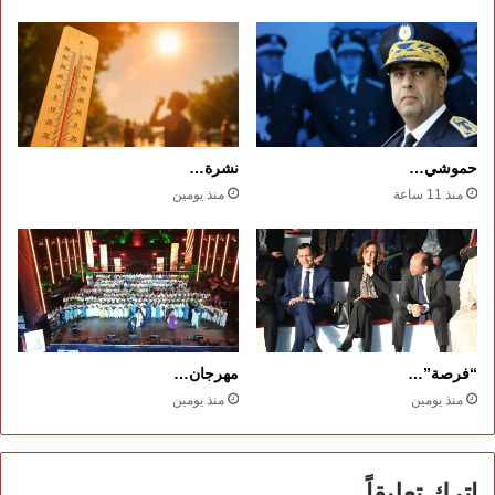
حموشي…
نشرة…
منذ 11 ساعة
منذ يومين
“فرصة”…
مهرجان…
منذ يومين
منذ يومين
اترك تعليقاً