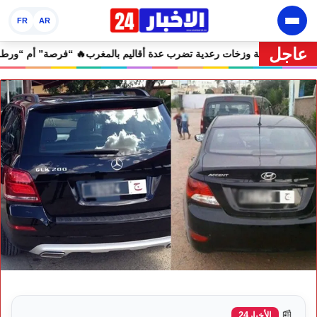
FR
AR
عاجل
. موجة حر تصل إلى 47 درجة وزخات رعدية تضرب عدة أقاليم بالمغرب
📰
الأخبار24