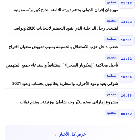
مجتمع
21:17
مهرجان إفران الدولي يختتم دورته الثامنة بنجاح كبير و"سمفونية
أحيدوس" تخطف الأضواء
مجتمع
13:23
لفتيت.. رجل الداخلية الذي يقود التحضير لانتخابات 2026 ويواصل
إصلاح الوزارة
سياسة
10:31
غضب داخل حزب الاستقلال بالحسيمة بسبب تفويض مضيان اقتراح
مرشح الانتخابات التشريعية
مجتمع
11:52
تأجيل محاكمة "إسكوبار الصحراء" استئنافياً واستدعاء جميع المتهمين
في حالة سراح
سياسة
10:54
شوكي يعيد وعود الأحرار.. والمغاربة يطالبون بحساب وعود 2021
مجتمع
10:06
مشروع إماراتي ضخم يغيّر وجه شاطئ بوزنيقة.. وهدم فيلات
وكابينات ينطلق في شتنبر
مجتمع
09:52
كارثة سبتة تتفاقم.. انتشال جثث جديدة واستمرار البحث عن هويات
الضحايا
مجتمع
10:37
عرض كل الأخبار ←
نشرة إنذارية.. موجة حر تصل إلى 47 درجة تضرب عدداً من أقاليم