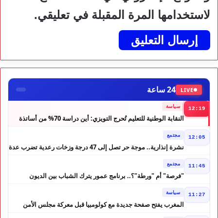
لاستخدامها المرة المقبلة في تعليقي.
24 ساعة
LIVE
سياسة
12:19
النقابة الوطنية للتعليم تُحرج التويزي: أين دراسة 70% من أساتذة
الحوز؟
مجتمع
12:05
نشرة إنذارية.. موجة حر تصل إلى 47 درجة وزخات رعدية تضرب عدة
أقاليم بالمغرب
مجتمع
11:45
"فرصة" أم "ورطة"؟.. برنامج عمور يترك الشباب بين الديون
والمشاريع المتعثرة
سياسة
11:27
المغرب يفتح صفحة جديدة مع كولومبيا قبل معركة مجلس الأمن