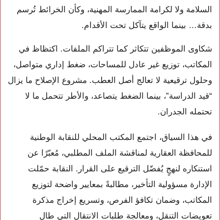
السلامة ولا لكرامة الممارسة المهنية، وكأن الخرائط تُرسم
بدقة… بينما الواقع يتآكل تحت الأقدام.
شكاوى الموظفين تتكاثر كما تتراكم الملفات. اكتظاظ في
المكاتب، توزيع غير عادل للمساحات، ضغط إداري متواصل،
وحلول ترقيعية لا تعالج أصل العطب. مشروع الإصلاح ما يزال
“قيد الدراسة”، بينما الضغط يتصاعد، والأطر تتحمل ما لا
تحتمله الجدران.
في هذا السياق، اجتمع المكتب المحلي للنقابة الوطنية
للمحافظة العقارية لمناقشة الملف المطلبي، مُعبّرًا عن
استنكاره لنهجٍ يُفضّل الترقيع على القرار. النقابة حمّلت
الإدارة مسؤولية التأخير، مطالبةً بمعايير واضحة لتوزيع
المكاتب، وضمان تكافؤ الفرص، وتسريع إخراج مذكرة
تعويضات التنقل، ومعالجة طلبات الانتقال التي طال