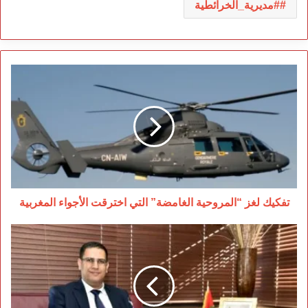
#مديرية_الخرائطية
تفكيك
لغز
“المروحية
الغامضة”
التي
اخترقت
الأجواء
المغربية
تفكيك لغز “المروحية الغامضة” التي اخترقت الأجواء المغربية
صفقات
بالملايين
لإنقاذ
صورة
مدارس
الريادة