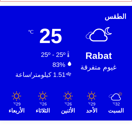
الطقس
25
℃
Rabat
25º - 25º
83%
غيوم متفرقة
1.51 كيلومتر/ساعة
29
26
26
29
32
℃
℃
℃
℃
℃
السبت
الأحد
الأثنين
الثلاثاء
الأربعاء