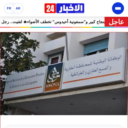
FR
AR
عاجل
ان إفران الدولي يختتم دورته الثامنة بنجاح كبير و”سمفونية أحيدوس” تخطف ا