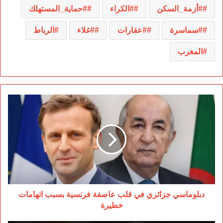
#أزمة_السكن
#الكراء
#حماية_المستهلك
#سماسرة
#عقارات
#غلاء
الرباط
المغرب
دبلوماسي
جزائري
في
قلب
عاصفة
فرنسية
بسبب
اتهامات
خطيرة
دبلوماسي جزائري في قلب عاصفة فرنسية بسبب اتهامات
خطيرة