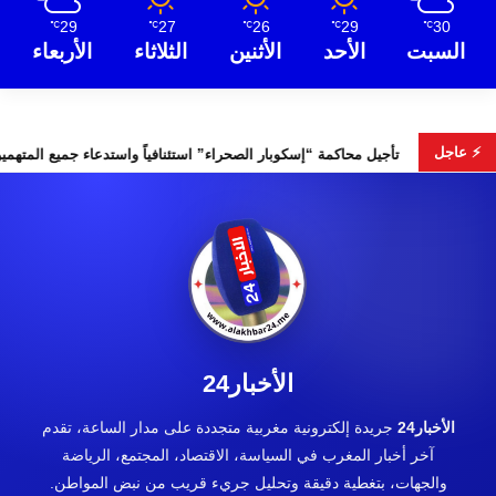
29
27
26
29
30
℃
℃
℃
℃
℃
السبت
الأحد
الأثنين
الثلاثاء
الأربعاء
⚡ عاجل
انتخابات التشريعية
تأجيل محاكمة “إسكوبار الصحراء” استئنافياً واس
الأخبار24
الأخبار24
جريدة إلكترونية مغربية متجددة على مدار الساعة، تقدم
آخر أخبار المغرب في السياسة، الاقتصاد، المجتمع، الرياضة
والجهات، بتغطية دقيقة وتحليل جريء قريب من نبض المواطن.