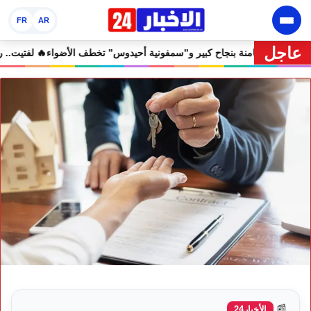
FR
AR
عاجل
🔥 مهرجان إفران الدولي يختتم دورته الثامنة بنجاح كبير و”سمفونية أحيدوس”
📰
الأخبار24