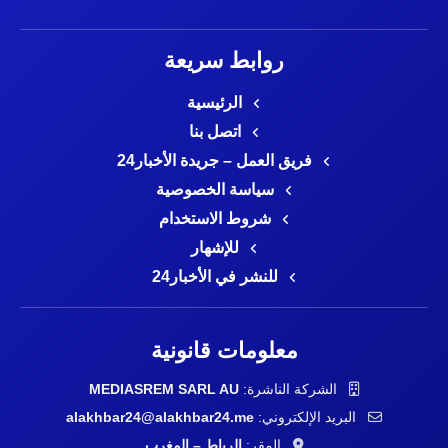
روابط سريعة
الرئيسية
اتصل بنا
فريق العمل – جريدة الأخبار24
سياسة الخصوصية
شروط الاستخدام
للإشهار
للنشر في الأخبار24
معلومات قانونية
الشركة الناشرة:
MEDIASREM SARL AU
البريد الإلكتروني:
alakhbar24@alakhbar24.me
المقر:
الرباط – المغرب