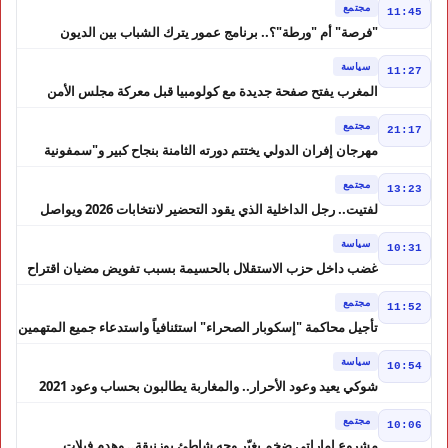
مجتمع
11:45
"فرصة" أم "ورطة"؟.. برنامج عمور يترك الشباب بين الديون
والمشاريع المتعثرة
سياسة
11:27
المغرب يفتح صفحة جديدة مع كولومبيا قبل معركة مجلس الأمن
مجتمع
21:17
مهرجان إفران الدولي يختتم دورته الثامنة بنجاح كبير و"سمفونية
أحيدوس" تخطف الأضواء
مجتمع
13:23
لفتيت.. رجل الداخلية الذي يقود التحضير لانتخابات 2026 ويواصل
إصلاح الوزارة
سياسة
10:31
غضب داخل حزب الاستقلال بالحسيمة بسبب تفويض مضيان اقتراح
مرشح الانتخابات التشريعية
مجتمع
11:52
تأجيل محاكمة "إسكوبار الصحراء" استئنافياً واستدعاء جميع المتهمين
في حالة سراح
سياسة
10:54
شوكي يعيد وعود الأحرار.. والمغاربة يطالبون بحساب وعود 2021
مجتمع
10:06
مشروع إماراتي ضخم يغيّر وجه شاطئ بوزنيقة.. وهدم فيلات