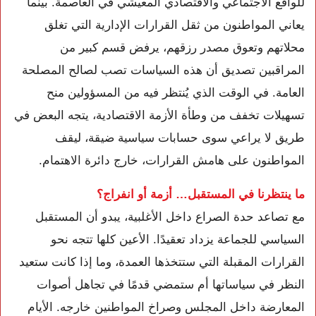
للواقع الاجتماعي والاقتصادي المعيشي في العاصمة. بينما
يعاني المواطنون من ثقل القرارات الإدارية التي تغلق
محلاتهم وتعوق مصدر رزقهم، يرفض قسم كبير من
المراقبين تصديق أن هذه السياسات تصب لصالح المصلحة
العامة. في الوقت الذي يُنتظر فيه من المسؤولين منح
تسهيلات تخفف من وطأة الأزمة الاقتصادية، يتجه البعض في
طريق لا يراعي سوى حسابات سياسية ضيقة، ليقف
المواطنون على هامش القرارات، خارج دائرة الاهتمام.
ما ينتظرنا في المستقبل… أزمة أو انفراج؟
مع تصاعد حدة الصراع داخل الأغلبية، يبدو أن المستقبل
السياسي للجماعة يزداد تعقيدًا. الأعين كلها تتجه نحو
القرارات المقبلة التي ستتخذها العمدة، وما إذا كانت ستعيد
النظر في سياساتها أم ستمضي قدمًا في تجاهل أصوات
المعارضة داخل المجلس وصراخ المواطنين خارجه. الأيام