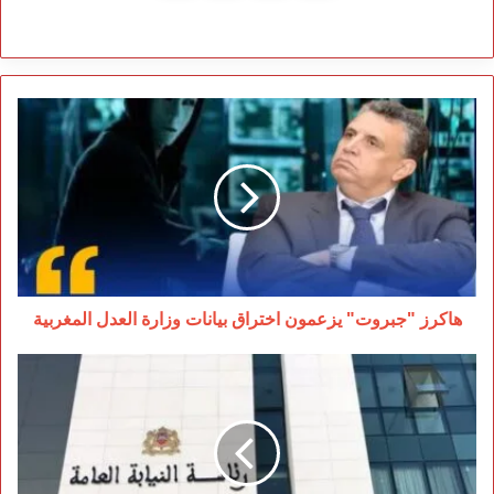
هاكرز
"جبروت"
يزعمون
اختراق
بيانات
وزارة
العدل
المغربية
هاكرز "جبروت" يزعمون اختراق بيانات وزارة العدل المغربية
هل
تم
اختراق
موقع
السلطة
القضائية؟