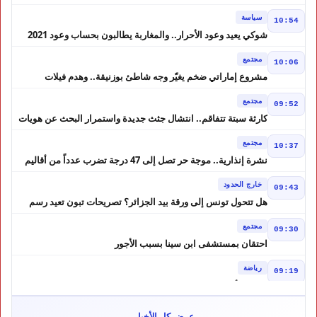
في حالة سراح
سياسة
10:54
شوكي يعيد وعود الأحرار.. والمغاربة يطالبون بحساب وعود 2021
مجتمع
10:06
مشروع إماراتي ضخم يغيّر وجه شاطئ بوزنيقة.. وهدم فيلات
وكابينات ينطلق في شتنبر
مجتمع
09:52
كارثة سبتة تتفاقم.. انتشال جثث جديدة واستمرار البحث عن هويات
الضحايا
مجتمع
10:37
نشرة إنذارية.. موجة حر تصل إلى 47 درجة تضرب عدداً من أقاليم
المغرب
خارج الحدود
09:43
هل تتحول تونس إلى ورقة بيد الجزائر؟ تصريحات تبون تعيد رسم
موازين النفوذ في المغرب العربي
مجتمع
09:30
احتقان بمستشفى ابن سينا بسبب الأجور
رياضة
09:19
لبؤات الأطلس إلى ربع النهائي في الصدارة
مجتمع
12:57
عرض كل الأخبار ←