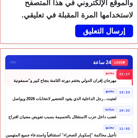
والموقع الإلكتروني في هذا المتصفح
لاستخدامها المرة المقبلة في تعليقي.
24 ساعة
LIVE
مجتمع
21:17
مهرجان إفران الدولي يختتم دورته الثامنة بنجاح كبير و"سمفونية
أحيدوس" تخطف الأضواء
مجتمع
13:23
لفتيت.. رجل الداخلية الذي يقود التحضير لانتخابات 2026 ويواصل
إصلاح الوزارة
سياسة
10:31
غضب داخل حزب الاستقلال بالحسيمة بسبب تفويض مضيان اقتراح
مرشح الانتخابات التشريعية
مجتمع
11:52
تأجيل محاكمة "إسكوبار الصحراء" استئنافياً واستدعاء جميع المتهمين