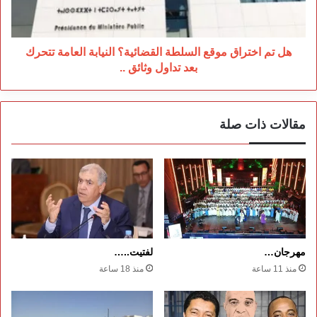
النيابة
العامة
تتحرك
بعد
هل تم اختراق موقع السلطة القضائية؟ النيابة العامة تتحرك
تداول
بعد تداول وثائق ..
وثائق
..
مقالات ذات صلة
مهرجان…
لفتيت..…
منذ 11 ساعة
منذ 18 ساعة