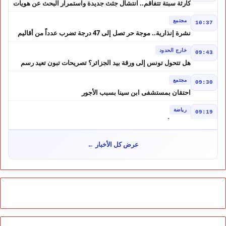
كارثة سبتة تتفاقم.. انتشال جثث جديدة واستمرار البحث عن هويات
الضحايا
مجتمع
10:37
نشرة إنذارية.. موجة حر تصل إلى 47 درجة تضرب عدداً من أقاليم
المغرب
خارج الحدود
09:43
هل تتحول تونس إلى ورقة بيد الجزائر؟ تصريحات تبون تعيد رسم
موازين النفوذ في المغرب العربي
مجتمع
09:30
احتقان بمستشفى ابن سينا بسبب الأجور
رياضة
09:19
لبؤات الأطلس إلى ربع النهائي في الصدارة
مجتمع
12:57
عرض كل الأخبار ←
كيف تحولت إشاعة إلى موجة هجرة ؟ حكم المحكمة العليا الإسبانية
أشعل أزمة سبتة
مجتمع
10:46
هل لعبت حسابات من الجزائر دورًا في أحداث سبتة؟ تقرير إسباني
يكشف المعطيات
مجتمع
10:24
طقس الاثنين بالمغرب.. أجواء حارة بعدد من المناطق ورعود مرتقبة
بالأطلس والجنوب الشرقي