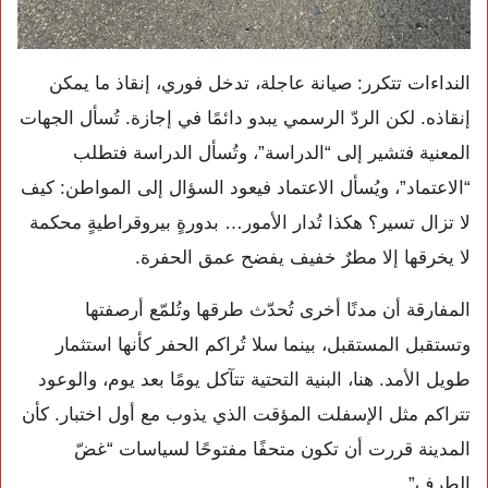
النداءات تتكرر: صيانة عاجلة، تدخل فوري، إنقاذ ما يمكن
إنقاذه. لكن الردّ الرسمي يبدو دائمًا في إجازة. تُسأل الجهات
المعنية فتشير إلى “الدراسة”، وتُسأل الدراسة فتطلب
“الاعتماد”، ويُسأل الاعتماد فيعود السؤال إلى المواطن: كيف
لا تزال تسير؟ هكذا تُدار الأمور… بدورةٍ بيروقراطيةٍ محكمة
لا يخرقها إلا مطرٌ خفيف يفضح عمق الحفرة.
المفارقة أن مدنًا أخرى تُحدّث طرقها وتُلمّع أرصفتها
وتستقبل المستقبل، بينما سلا تُراكم الحفر كأنها استثمار
طويل الأمد. هنا، البنية التحتية تتآكل يومًا بعد يوم، والوعود
تتراكم مثل الإسفلت المؤقت الذي يذوب مع أول اختبار. كأن
المدينة قررت أن تكون متحفًا مفتوحًا لسياسات “غضّ
الطرف”.