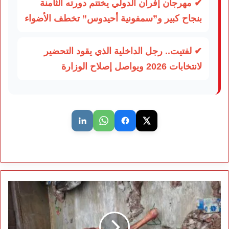
✔ مهرجان إفران الدولي يختتم دورته الثامنة
بنجاح كبير و”سمفونية أحيدوس” تخطف الأضواء
✔ لفتيت.. رجل الداخلية الذي يقود التحضير
لانتخابات 2026 ويواصل إصلاح الوزارة
إحباط
شبكة
لترويج
لحوم
فاسدة