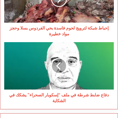
بحي
الفردوس
بسلا
وحجز
مواد
إحباط شبكة لترويج لحوم فاسدة بحي الفردوس بسلا وحجز
خطيرة
مواد خطيرة
دفاع
ضابط
شرطة
في
ملف
“إسكوبار
الصحراء”
يشكك
في
الشكاية
دفاع ضابط شرطة في ملف “إسكوبار الصحراء” يشكك في
الشكاية