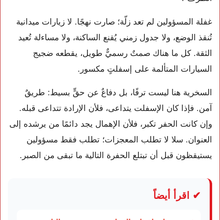
غفلة المسؤولين لم تعد زلّة؛ صارت نهجًا. لا زيارات ميدانية
تُنقذ الوضع، ولا جدول زمني يُقنع الساكنة، ولا مساءلة تُعيد
الثقة. كل ما هناك صمتٌ رسميٌّ طويل، يقطعه ضجيج
السيارات المتألمة على إسفلتٍ مكسور.
السخرية هنا ليست ترفًا، بل دفاعٌ عن حقٍّ بسيط: طريقٌ
آمن. فإذا كان الإسفلت يتداعى، فلأن الإرادة تتداعى قبله.
وإن كانت الحفر تكبر، فلأن الإهمال يجد دائمًا من يرشده إلى
العنوان. سلا لا تطلب المعجزات؛ تطلب فقط مسؤولين
يستيقظون قبل أن تبتلع الحفرة التالية ما تبقى من الصبر.
✔ اقرأ أيضاً