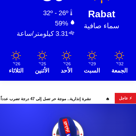
Rabat
32º - 26º
59%
سماء صافية
3.31 كيلومتر/ساعة
26
25
26
29
32
℃
℃
℃
℃
℃
الجمعة
السبت
الأحد
الأثنين
الثلاثاء
⚡ عاجل
ة واستمرار البحث عن هويات الضحايا
نشرة إنذارية.. موجة حر تصل إلى 47 درجة تضرب عدداً من أقاليم ال