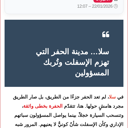
🕒 22/01/2026 – 12:07
سلا… مدينة الحفر التي
تهزم الإسفلت وتُربك
المسؤولين
في
سلا
، لم تعد الحفر جزءًا من الطريق، بل صار الطريق
مجرد هامشٍ حولها. هنا، تتقدّم
الحفرة بخطى واثقة
،
وتنسحب السيارة خجلاً، بينما يواصل المسؤولون سباتهم
الإداري وكأن الإسفلت شأنٌ كونيٌّ لا يعنيهم. المرور شبه