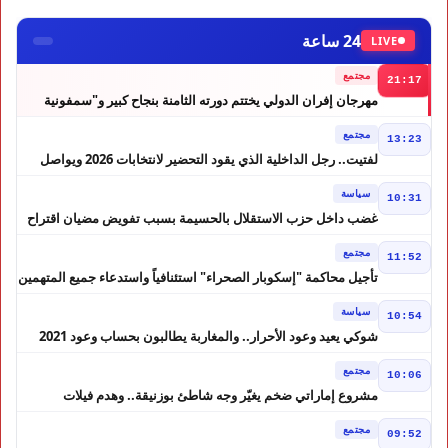
24 ساعة
LIVE
مجتمع
21:17
مهرجان إفران الدولي يختتم دورته الثامنة بنجاح كبير و"سمفونية
أحيدوس" تخطف الأضواء
مجتمع
13:23
لفتيت.. رجل الداخلية الذي يقود التحضير لانتخابات 2026 ويواصل
إصلاح الوزارة
سياسة
10:31
غضب داخل حزب الاستقلال بالحسيمة بسبب تفويض مضيان اقتراح
مرشح الانتخابات التشريعية
مجتمع
11:52
تأجيل محاكمة "إسكوبار الصحراء" استئنافياً واستدعاء جميع المتهمين
في حالة سراح
سياسة
10:54
شوكي يعيد وعود الأحرار.. والمغاربة يطالبون بحساب وعود 2021
مجتمع
10:06
مشروع إماراتي ضخم يغيّر وجه شاطئ بوزنيقة.. وهدم فيلات
وكابينات ينطلق في شتنبر
مجتمع
09:52